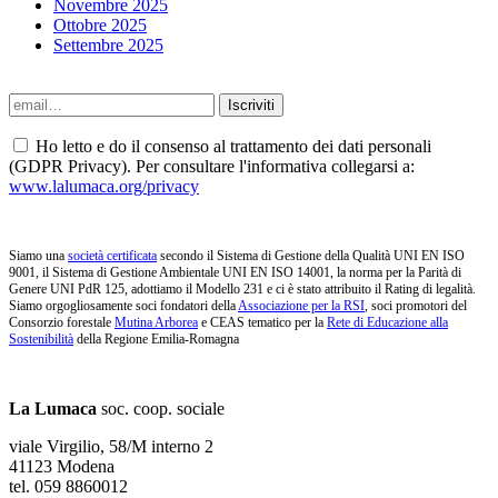
Novembre 2025
Ottobre 2025
Settembre 2025
Ho letto e do il consenso al trattamento dei dati personali
(GDPR Privacy). Per consultare l'informativa collegarsi a:
www.lalumaca.org/privacy
Siamo una
società certificata
secondo il Sistema di Gestione della Qualità UNI EN ISO
9001, il Sistema di Gestione Ambientale UNI EN ISO 14001, la norma per la Parità di
Genere UNI PdR 125, adottiamo il Modello 231 e ci è stato attribuito il Rating di legalità.
Siamo orgogliosamente soci fondatori della
Associazione per la RSI
, soci promotori del
Consorzio forestale
Mutina Arborea
e CEAS tematico per la
Rete di Educazione alla
Sostenibilità
della Regione Emilia-Romagna
La Lumaca
soc. coop. sociale
viale Virgilio, 58/M interno 2
41123 Modena
tel. 059 8860012