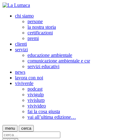
chi siamo
persone
la nostra storia
certificazioni
premi
clienti
servizi
educazione ambientale
comunicazione ambientale e csr
servizi educativi
news
lavora con noi
viviverde
podcast
vivigulp
vivislurp
vivivideo
fai la cosa giusta
vai all’ultima edizione…
menu
cerca