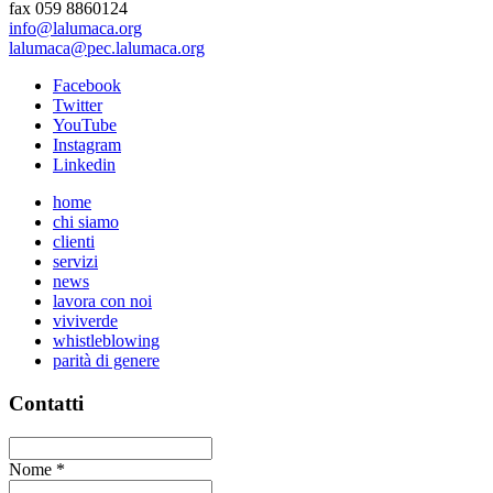
fax 059 8860124
info@lalumaca.org
lalumaca@pec.lalumaca.org
Facebook
Twitter
YouTube
Instagram
Linkedin
home
chi siamo
clienti
servizi
news
lavora con noi
viviverde
whistleblowing
parità di genere
Contatti
Nome
*