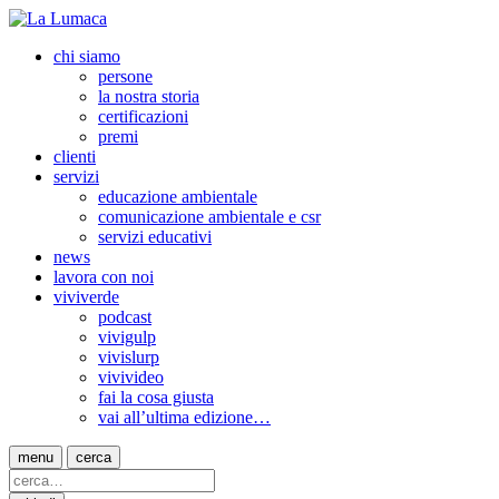
chi siamo
persone
la nostra storia
certificazioni
premi
clienti
servizi
educazione ambientale
comunicazione ambientale e csr
servizi educativi
news
lavora con noi
viviverde
podcast
vivigulp
vivislurp
vivivideo
fai la cosa giusta
vai all’ultima edizione…
menu
cerca