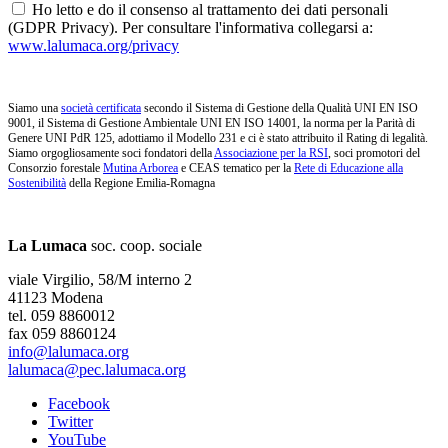
Ho letto e do il consenso al trattamento dei dati personali
(GDPR Privacy). Per consultare l'informativa collegarsi a:
www.lalumaca.org/privacy
Siamo una
società certificata
secondo il Sistema di Gestione della Qualità UNI EN ISO
9001, il Sistema di Gestione Ambientale UNI EN ISO 14001, la norma per la Parità di
Genere UNI PdR 125, adottiamo il Modello 231 e ci è stato attribuito il Rating di legalità.
Siamo orgogliosamente soci fondatori della
Associazione per la RSI
, soci promotori del
Consorzio forestale
Mutina Arborea
e CEAS tematico per la
Rete di Educazione alla
Sostenibilità
della Regione Emilia-Romagna
La Lumaca
soc. coop. sociale
viale Virgilio, 58/M interno 2
41123 Modena
tel. 059 8860012
fax 059 8860124
info@lalumaca.org
lalumaca@pec.lalumaca.org
Facebook
Twitter
YouTube