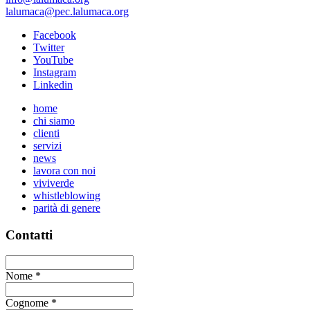
lalumaca@pec.lalumaca.org
Facebook
Twitter
YouTube
Instagram
Linkedin
home
chi siamo
clienti
servizi
news
lavora con noi
viviverde
whistleblowing
parità di genere
Contatti
Nome
*
Cognome
*