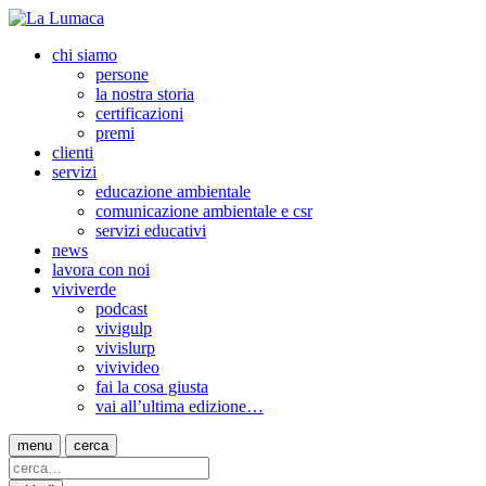
chi siamo
persone
la nostra storia
certificazioni
premi
clienti
servizi
educazione ambientale
comunicazione ambientale e csr
servizi educativi
news
lavora con noi
viviverde
podcast
vivigulp
vivislurp
vivivideo
fai la cosa giusta
vai all’ultima edizione…
menu
cerca