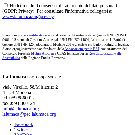
Ho letto e do il consenso al trattamento dei dati personali
(GDPR Privacy). Per consultare l'informativa collegarsi a:
www.lalumaca.org/privacy
Siamo una
società certificata
secondo il Sistema di Gestione della Qualità UNI EN ISO
9001, il Sistema di Gestione Ambientale UNI EN ISO 14001, la norma per la Parità di
Genere UNI PdR 125, adottiamo il Modello 231 e ci è stato attribuito il Rating di legalità.
Siamo orgogliosamente soci fondatori della
Associazione per la RSI
, soci promotori del
Consorzio forestale
Mutina Arborea
e CEAS tematico per la
Rete di Educazione alla
Sostenibilità
della Regione Emilia-Romagna
La Lumaca
soc. coop. sociale
viale Virgilio, 58/M interno 2
41123 Modena
tel. 059 8860012
fax 059 8860124
info@lalumaca.org
lalumaca@pec.lalumaca.org
Facebook
Twitter