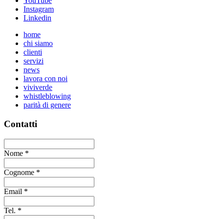
YouTube
Instagram
Linkedin
home
chi siamo
clienti
servizi
news
lavora con noi
viviverde
whistleblowing
parità di genere
Contatti
Nome
*
Cognome
*
Email
*
Tel.
*