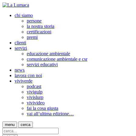
chi siamo
persone
la nostra storia
certificazioni
premi
clienti
servizi
educazione ambientale
comunicazione ambientale e csr
servizi educativi
news
lavora con noi
viviverde
podcast
vivigulp
vivislurp
vivivideo
fai la cosa giusta
vai all’ultima edizione…
menu
cerca