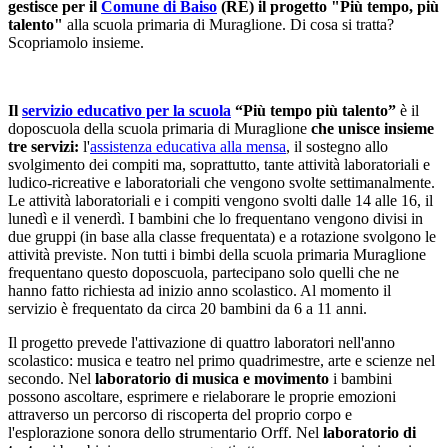
gestisce per il
Comune di Baiso
(RE) il progetto "Più tempo, più
talento"
alla scuola primaria di Muraglione. Di cosa si tratta?
Scopriamolo insieme.
Il
servizio educativo per la scuola
“Più tempo più talento”
è il
doposcuola della scuola primaria di Muraglione
che unisce insieme
tre servizi:
l'
assistenza educativa alla mensa
, il sostegno allo
svolgimento dei compiti ma, soprattutto, tante attività laboratoriali e
ludico-ricreative e laboratoriali che vengono svolte settimanalmente.
Le attività laboratoriali e i compiti vengono svolti dalle 14 alle 16, il
lunedì e il venerdì. I bambini che lo frequentano vengono divisi in
due gruppi (in base alla classe frequentata) e a rotazione svolgono le
attività previste. Non tutti i bimbi della scuola primaria Muraglione
frequentano questo doposcuola, partecipano solo quelli che ne
hanno fatto richiesta ad inizio anno scolastico. Al momento il
servizio è frequentato da circa 20 bambini da 6 a 11 anni.
Il progetto prevede l'attivazione di quattro laboratori nell'anno
scolastico: musica e teatro nel primo quadrimestre, arte e scienze nel
secondo. Nel
laboratorio di musica e movimento
i bambini
possono ascoltare, esprimere e rielaborare le proprie emozioni
attraverso un percorso di riscoperta del proprio corpo e
l'esplorazione sonora dello strumentario Orff. Nel
laboratorio di