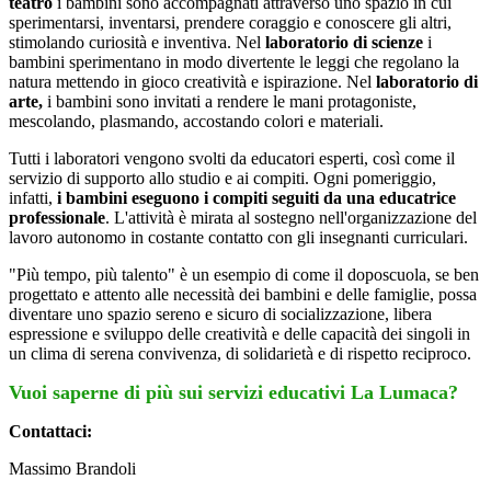
teatro
i bambini sono accompagnati attraverso uno spazio in cui
sperimentarsi, inventarsi, prendere coraggio e conoscere gli altri,
stimolando curiosità e inventiva. Nel
laboratorio di scienze
i
bambini sperimentano in modo divertente le leggi che regolano la
natura mettendo in gioco creatività e ispirazione. Nel
laboratorio di
arte,
i bambini sono invitati a rendere le mani protagoniste,
mescolando, plasmando, accostando colori e materiali.
Tutti i laboratori vengono svolti da educatori esperti, così come il
servizio di supporto allo studio e ai compiti. Ogni pomeriggio,
infatti,
i bambini eseguono i compiti seguiti da una educatrice
professionale
. L'attività è mirata al sostegno nell'organizzazione del
lavoro autonomo in costante contatto con gli insegnanti curriculari.
"Più tempo, più talento" è un esempio di come il doposcuola, se ben
progettato e attento alle necessità dei bambini e delle famiglie, possa
diventare uno spazio sereno e sicuro di socializzazione, libera
espressione e sviluppo delle creatività e delle capacità dei singoli in
un clima di serena convivenza, di solidarietà e di rispetto reciproco.
Vuoi saperne di più sui servizi educativi La Lumaca?
Contattaci:
Massimo Brandoli