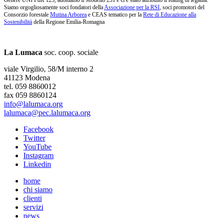
Genere UNI PdR 125, adottiamo il Modello 231 e ci è stato attribuito il Rating di legalità.
Siamo orgogliosamente soci fondatori della
Associazione per la RSI
, soci promotori del
Consorzio forestale
Mutina Arborea
e CEAS tematico per la
Rete di Educazione alla
Sostenibilità
della Regione Emilia-Romagna
La Lumaca
soc. coop. sociale
viale Virgilio, 58/M interno 2
41123 Modena
tel. 059 8860012
fax 059 8860124
info@lalumaca.org
lalumaca@pec.lalumaca.org
Facebook
Twitter
YouTube
Instagram
Linkedin
home
chi siamo
clienti
servizi
news