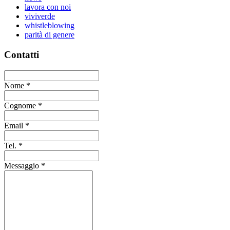
lavora con noi
viviverde
whistleblowing
parità di genere
Contatti
Nome
*
Cognome
*
Email
*
Tel.
*
Messaggio
*