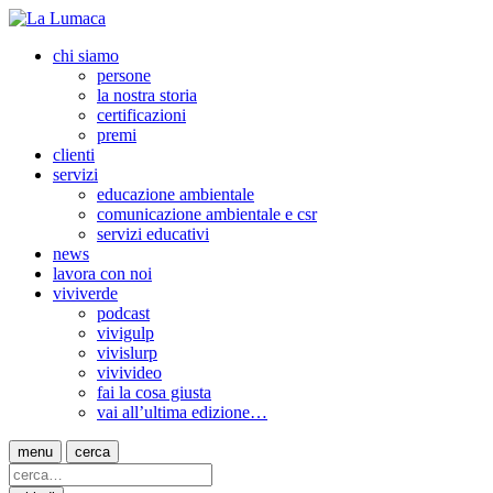
chi siamo
persone
la nostra storia
certificazioni
premi
clienti
servizi
educazione ambientale
comunicazione ambientale e csr
servizi educativi
news
lavora con noi
viviverde
podcast
vivigulp
vivislurp
vivivideo
fai la cosa giusta
vai all’ultima edizione…
menu
cerca