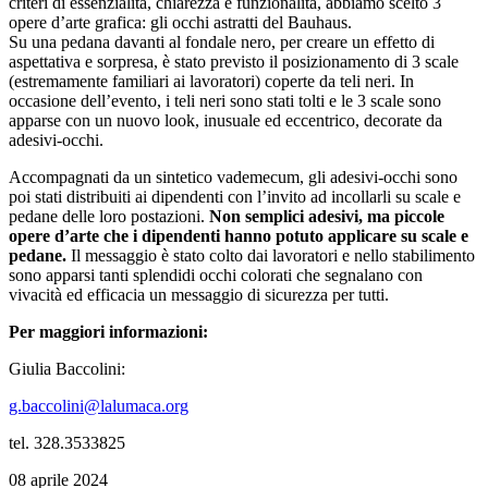
criteri di essenzialità, chiarezza e funzionalità, abbiamo scelto 3
opere d’arte grafica: gli occhi astratti del Bauhaus.
Su una pedana davanti al fondale nero, per creare un effetto di
aspettativa e sorpresa, è stato previsto il posizionamento di 3 scale
(estremamente familiari ai lavoratori) coperte da teli neri. In
occasione dell’evento, i teli neri sono stati tolti e le 3 scale sono
apparse con un nuovo look, inusuale ed eccentrico, decorate da
adesivi-occhi.
Accompagnati da un sintetico vademecum, gli adesivi-occhi sono
poi stati distribuiti ai dipendenti con l’invito ad incollarli su scale e
pedane delle loro postazioni.
Non semplici adesivi, ma piccole
opere d’arte che i dipendenti hanno potuto applicare su scale e
pedane.
Il messaggio è stato colto dai lavoratori e nello stabilimento
sono apparsi tanti splendidi occhi colorati che segnalano con
vivacità ed efficacia un messaggio di sicurezza per tutti.
Per maggiori informazioni:
Giulia Baccolini:
g.baccolini@lalumaca.org
tel. 328.3533825
08 aprile 2024