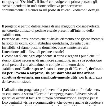
campagna
"Occhio!". Il fine è coinvolgere in prima persona gli
stessi dipendenti in un’azione collettiva per accrescere
continuamente la sicurezza sul posto di lavoro. Vediamo i dettagli.
Il progetto è partito dall'esigenza di una maggiore consapevolezza
nel corretto utilizzo di pedane e scale presenti all’interno dello
stabilimento.
Partendo dal presupposto che qualsiasi elemento che giornalmente si
ha sotto gli occhi, con l’abitudine quotidiana, diventa quasi
invisibile, ci siamo posti le domande: come mantenere alta
l'attenzione sull'utilizzo di pedane e scale?
E come far sì che ogni dipendente si attivi e segnali i punti che lui
stesso ritiene necessari di maggiore attenzione, nella sua postazione
o nei percorsi che abitualmente compie all’interno dello
stabilimento? Dalle risposte è nato il concept di “Occhio”,
declinato
sia per l’evento a sorpresa, sia per dare vita ad una azione
collettiva divertente, ma significativamente utile,
per la sicurezza
dei lavoratori stessi.
L’allestimento progettato per l’evento ha previsto un fondale nero,
su cui, sotto la scritta “Occhio!” campeggiavano 3 diversi visual
grafici di occhi: il focus dell’intera comunicazione. Proprio per la
loro centralità visiva e comunicativa, che doveva anche rispondere a