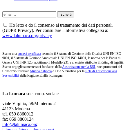
Ho letto e do il consenso al trattamento dei dati personali
(GDPR Privacy). Per consultare l'informativa collegarsi a:
www.lalumaca.org/privacy
Siamo una
società certificata
secondo il Sistema di Gestione della Qualità UNI EN ISO
9001, il Sistema di Gestione Ambientale UNI EN ISO 14001, la norma per la Parità di
Genere UNI PdR 125, adottiamo il Modello 231 e ci è stato attribuito il Rating di legalità.
Siamo orgogliosamente soci fondatori della
Associazione per la RSI
, soci promotori del
Consorzio forestale
Mutina Arborea
e CEAS tematico per la
Rete di Educazione alla
Sostenibilità
della Regione Emilia-Romagna
La Lumaca
soc. coop. sociale
viale Virgilio, 58/M interno 2
41123 Modena
tel. 059 8860012
fax 059 8860124
info@lalumaca.org
lalumaca@pec.lalumaca.org