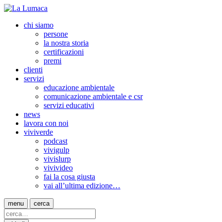
chi siamo
persone
la nostra storia
certificazioni
premi
clienti
servizi
educazione ambientale
comunicazione ambientale e csr
servizi educativi
news
lavora con noi
viviverde
podcast
vivigulp
vivislurp
vivivideo
fai la cosa giusta
vai all’ultima edizione…
menu
cerca