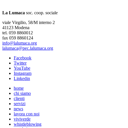
La Lumaca
soc. coop. sociale
viale Virgilio, 58/M interno 2
41123 Modena
tel. 059 8860012
fax 059 8860124
info@lalumaca.org
lalumaca@pec.lalumaca.org
Facebook
Twitter
YouTube
Instagram
Linkedin
home
chi siamo
clienti
servizi
news
lavora con noi
viviverde
whistleblowing