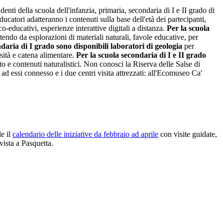
enti della scuola dell'infanzia, primaria, secondaria di I e II grado di
educatori adatteranno i contenuti sulla base dell'età dei partecipanti,
co-educativi, esperienze interattive digitali a distanza.
Per la scuola
tendo da esplorazioni di materiali naturali, favole educative, per
daria di I grado sono disponibili laboratori di geologi
a
per
rsità e catena alimentare.
Per la scuola secondaria di I e II grado
o e contenuti naturalistici. Non conosci la Riserva delle Salse di
o ad essi connesso e i due centri visita attrezzati: all'Ecomuseo Ca'
e il
calendario delle iniziative da febbraio ad aprile
con visite guidate,
vista a Pasquetta.