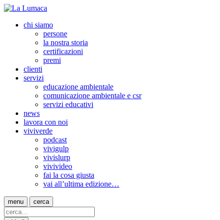
chi siamo
persone
la nostra storia
certificazioni
premi
clienti
servizi
educazione ambientale
comunicazione ambientale e csr
servizi educativi
news
lavora con noi
viviverde
podcast
vivigulp
vivislurp
vivivideo
fai la cosa giusta
vai all’ultima edizione…
menu
cerca