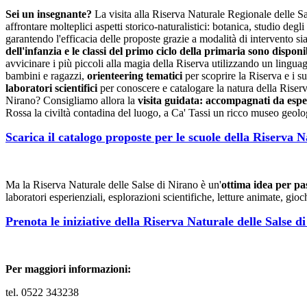
Sei un insegnante?
La visita alla Riserva Naturale Regionale delle Sal
affrontare molteplici aspetti storico-naturalistici: botanica, studio degli
garantendo l'efficacia delle proposte grazie a modalità di intervento sia 
dell'infanzia e le classi del primo ciclo della primaria sono disponi
avvicinare i più piccoli alla magia della Riserva utilizzando un lingu
bambini e ragazzi,
orienteering tematici
per scoprire la Riserva e i s
laboratori scientifici
per conoscere e catalogare la natura della Riserv
Nirano? Consigliamo allora la
visita guidata: accompagnati da espe
Rossa la civiltà contadina del luogo, a Ca' Tassi un ricco museo geolog
Scarica il catalogo proposte per le scuole della Riserva N
Ma la Riserva Naturale delle Salse di Nirano è un'
ottima idea per pas
laboratori esperienziali, esplorazioni scientifiche, letture animate, g
Prenota le iniziative della Riserva Naturale delle Salse d
Per maggiori informazioni:
tel. 0522 343238