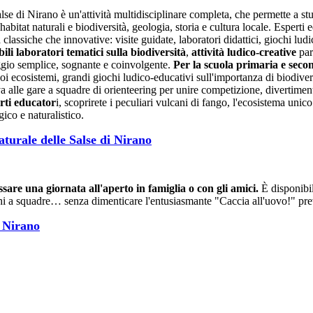
se di Nirano è un'attività multidisciplinare completa, che permette a stud
 habitat naturali e biodiversità, geologia, storia e cultura locale. Esperti 
classiche che innovative: visite guidate, laboratori didattici, giochi ludi
bili laboratori tematici sulla biodiversità
,
attività ludico-creative
par
aggio semplice, sognante e coinvolgente.
Per la scuola primaria e secon
uoi ecosistemi, grandi giochi ludico-educativi sull'importanza di biodive
a alle gare a squadre di orienteering per unire competizione, divertiment
rti educator
i, scoprirete i peculiari vulcani di fango, l'ecosistema unic
ico e naturalistico.
aturale delle Salse di Nirano
sare una giornata all'aperto in famiglia o con gli amici.
È disponibil
iochi a squadre… senza dimenticare l'entusiasmante "Caccia all'uovo!" pre
i Nirano