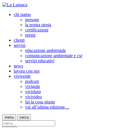
chi siamo
persone
la nostra storia
certificazioni
premi
clienti
servizi
educazione ambientale
comunicazione ambientale e csr
servizi educativi
news
lavora con noi
viviverde
podcast
vivigulp
vivislurp
vivivideo
fai la cosa giusta
vai all’ultima edizione…
menu
cerca