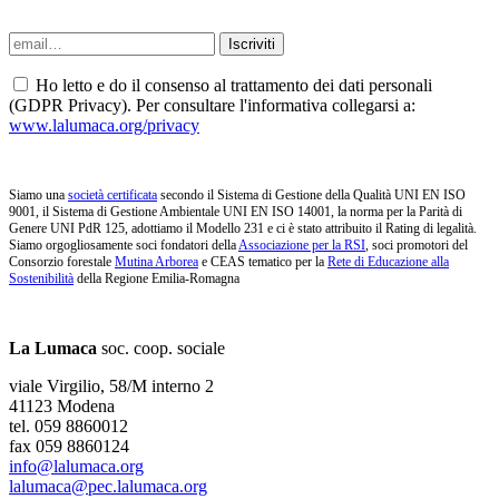
Ho letto e do il consenso al trattamento dei dati personali
(GDPR Privacy). Per consultare l'informativa collegarsi a:
www.lalumaca.org/privacy
Siamo una
società certificata
secondo il Sistema di Gestione della Qualità UNI EN ISO
9001, il Sistema di Gestione Ambientale UNI EN ISO 14001, la norma per la Parità di
Genere UNI PdR 125, adottiamo il Modello 231 e ci è stato attribuito il Rating di legalità.
Siamo orgogliosamente soci fondatori della
Associazione per la RSI
, soci promotori del
Consorzio forestale
Mutina Arborea
e CEAS tematico per la
Rete di Educazione alla
Sostenibilità
della Regione Emilia-Romagna
La Lumaca
soc. coop. sociale
viale Virgilio, 58/M interno 2
41123 Modena
tel. 059 8860012
fax 059 8860124
info@lalumaca.org
lalumaca@pec.lalumaca.org