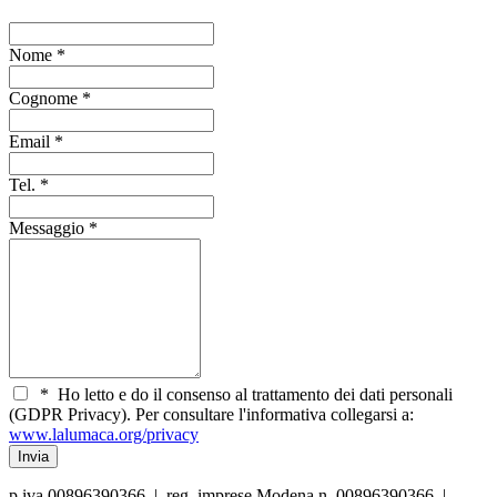
Nome
*
Cognome
*
Email
*
Tel.
*
Messaggio
*
*
Ho letto e do il consenso al trattamento dei dati personali
(GDPR Privacy). Per consultare l'informativa collegarsi a:
www.lalumaca.org/privacy
p.iva 00896390366 | reg. imprese Modena n. 00896390366 |