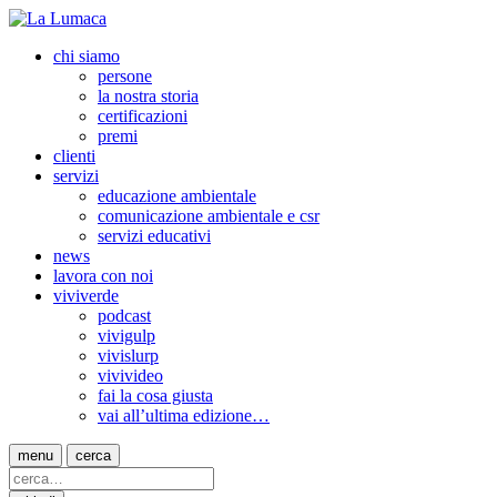
chi siamo
persone
la nostra storia
certificazioni
premi
clienti
servizi
educazione ambientale
comunicazione ambientale e csr
servizi educativi
news
lavora con noi
viviverde
podcast
vivigulp
vivislurp
vivivideo
fai la cosa giusta
vai all’ultima edizione…
menu
cerca