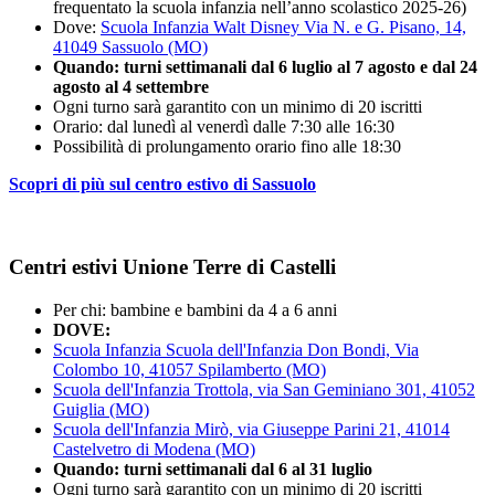
frequentato la scuola infanzia nell’anno scolastico 2025-26)
Dove:
Scuola Infanzia Walt Disney Via N. e G. Pisano, 14,
41049 Sassuolo (MO)
Quando:
turni settimanali dal 6 luglio al 7 agosto e dal 24
agosto al 4 settembre
Ogni turno sarà garantito con un minimo di 20 iscritti
Orario: dal lunedì al venerdì dalle 7:30 alle 16:30
Possibilità di prolungamento orario fino alle 18:30
Scopri di più sul centro estivo di Sassuolo
Centri estivi Unione Terre di Castelli
Per chi: bambine e bambini da 4 a 6 anni
DOVE:
Scuola Infanzia Scuola dell'Infanzia Don Bondi, Via
Colombo 10, 41057 Spilamberto (MO)
Scuola dell'Infanzia Trottola, via San Geminiano 301, 41052
Guiglia (MO)
Scuola dell'Infanzia Mirò, via Giuseppe Parini 21, 41014
Castelvetro di Modena (MO)
Quando: turni settimanali dal 6 al 31 luglio
Ogni turno sarà garantito con un minimo di 20 iscritti