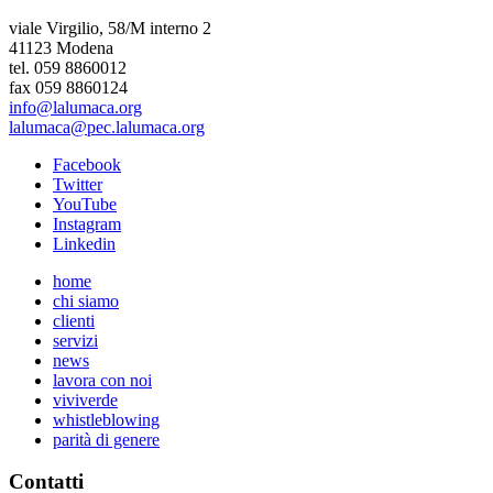
viale Virgilio, 58/M interno 2
41123 Modena
tel. 059 8860012
fax 059 8860124
info@lalumaca.org
lalumaca@pec.lalumaca.org
Facebook
Twitter
YouTube
Instagram
Linkedin
home
chi siamo
clienti
servizi
news
lavora con noi
viviverde
whistleblowing
parità di genere
Contatti