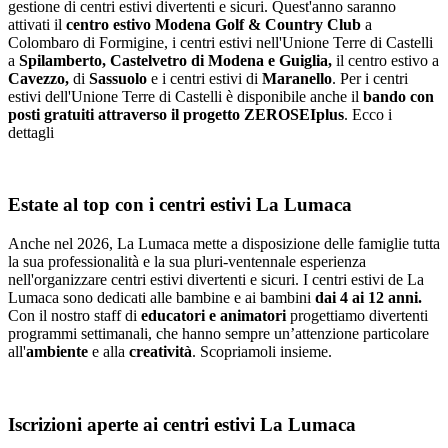
gestione di centri estivi divertenti e sicuri. Quest'anno saranno
attivati il
centro estivo Modena Golf & Country Club
a
Colombaro di Formigine, i centri estivi nell'Unione Terre di Castelli
a
Spilamberto, Castelvetro di Modena e Guiglia,
il centro estivo a
Cavezzo,
di
Sassuolo
e i centri estivi di
Maranello
. Per i centri
estivi dell'Unione Terre di Castelli è disponibile anche il
bando con
posti gratuiti attraverso il progetto ZEROSEIplus
. Ecco i
dettagli
Estate al top con i centri estivi La Lumaca
Anche nel 2026, La Lumaca mette a disposizione delle famiglie tutta
la sua professionalità e la sua pluri-ventennale esperienza
nell'organizzare centri estivi divertenti e sicuri. I centri estivi de La
Lumaca sono dedicati alle bambine e ai bambini
dai 4 ai 12 anni.
Con il nostro staff di
educatori e animatori
progettiamo divertenti
programmi settimanali, che hanno sempre un’attenzione particolare
all'
ambiente
e alla
creatività
. Scopriamoli insieme.
Iscrizioni aperte ai centri estivi La Lumaca