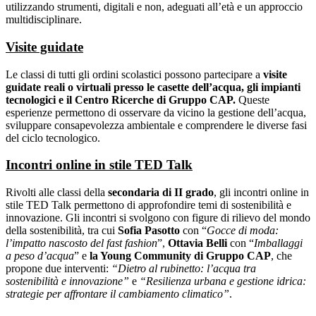
utilizzando strumenti, digitali e non, adeguati all’età e un approccio
multidisciplinare.
Visite guidate
Le classi di tutti gli ordini scolastici possono partecipare a
visite
guidate reali o virtuali presso le
casette dell’acqua, gli impianti
tecnologici e il Centro Ricerche di Gruppo CAP.
Queste
esperienze permettono di osservare da vicino la gestione dell’acqua,
sviluppare consapevolezza ambientale e comprendere le diverse fasi
del ciclo tecnologico.
Incontri online in stile TED Talk
Rivolti alle classi della
secondaria di II grado
, gli incontri online in
stile TED Talk permettono di approfondire temi di sostenibilità e
innovazione. Gli incontri si svolgono con figure di rilievo del mondo
della sostenibilità, tra cui
Sofia Pasotto
con “
Gocce di moda:
l’impatto nascosto del fast fashion
”,
Ottavia Belli
con “
Imballaggi
a peso d’acqua
” e
la Young Community di Gruppo CAP
, che
propone due interventi:
“Dietro al rubinetto: l’acqua tra
sostenibilità e innovazione”
e
“Resilienza urbana e gestione idrica:
strategie per affrontare il cambiamento climatico”
.