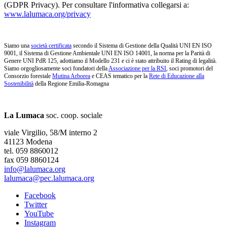
(GDPR Privacy). Per consultare l'informativa collegarsi a:
www.lalumaca.org/privacy
Siamo una
società certificata
secondo il Sistema di Gestione della Qualità UNI EN ISO
9001, il Sistema di Gestione Ambientale UNI EN ISO 14001, la norma per la Parità di
Genere UNI PdR 125, adottiamo il Modello 231 e ci è stato attribuito il Rating di legalità.
Siamo orgogliosamente soci fondatori della
Associazione per la RSI
, soci promotori del
Consorzio forestale
Mutina Arborea
e CEAS tematico per la
Rete di Educazione alla
Sostenibilità
della Regione Emilia-Romagna
La Lumaca
soc. coop. sociale
viale Virgilio, 58/M interno 2
41123 Modena
tel. 059 8860012
fax 059 8860124
info@lalumaca.org
lalumaca@pec.lalumaca.org
Facebook
Twitter
YouTube
Instagram