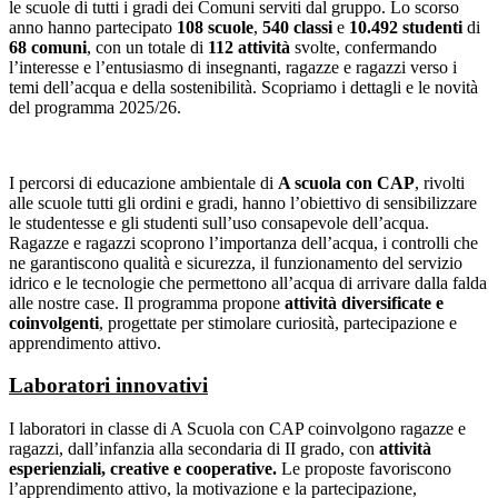
le scuole di tutti i gradi dei Comuni serviti dal gruppo. Lo scorso
anno hanno partecipato
108 scuole
,
540 classi
e
10.492 studenti
di
68 comuni
, con un totale di
112 attività
svolte, confermando
l’interesse e l’entusiasmo di insegnanti, ragazze e ragazzi verso i
temi dell’acqua e della sostenibilità. Scopriamo i dettagli e le novità
del programma 2025/26.
I percorsi di educazione ambientale di
A scuola con CAP
, rivolti
alle scuole tutti gli ordini e gradi, hanno l’obiettivo di sensibilizzare
le studentesse e gli studenti sull’uso consapevole dell’acqua.
Ragazze e ragazzi scoprono l’importanza dell’acqua, i controlli che
ne garantiscono qualità e sicurezza, il funzionamento del servizio
idrico e le tecnologie che permettono all’acqua di arrivare dalla falda
alle nostre case. Il programma propone
attività diversificate e
coinvolgenti
, progettate per stimolare curiosità, partecipazione e
apprendimento attivo.
Laboratori innovativi
I laboratori in classe di A Scuola con CAP coinvolgono ragazze e
ragazzi, dall’infanzia alla secondaria di II grado, con
attività
esperienziali, creative e cooperative.
Le proposte favoriscono
l’apprendimento attivo, la motivazione e la partecipazione,