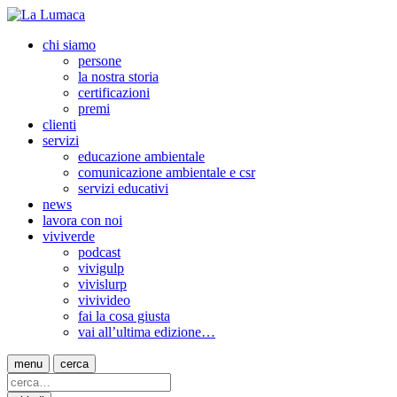
chi siamo
persone
la nostra storia
certificazioni
premi
clienti
servizi
educazione ambientale
comunicazione ambientale e csr
servizi educativi
news
lavora con noi
viviverde
podcast
vivigulp
vivislurp
vivivideo
fai la cosa giusta
vai all’ultima edizione…
menu
cerca