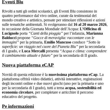
Eventi Blu
Rivolti a tutti gli ordini scolastici, gli Eventi Blu consistono in
quattro performance dal vivo online, curate da testimonial del
mondo creativo e artistico, pensate per stimolare riflessioni e azioni
sulle tematiche ambientali. Si svolgeranno dal
16 al 20 marzo 2026
,
in occasione della Giornata Mondiale dell’Acqua:
L’Officina di
Lucignolo
porta
“Canti della pioggia”
per l’infanzia,
Marianna
Balducci
propone
“Gocce di meraviglia: raccontare con le
immagini”
per la primaria,
Emilio Mancuso
conduce
“Sotto la
superficie: un viaggio nel cuore del Pianeta Blu”
per la secondaria
di I grado, e
Luca Mercalli
presenta
“Acqua e clima: comprendere
il cambiamento attuale e futuro”
per la secondaria di II grado.
Nuova piattaforma eCAP
Novità di questa edizione è la
nuovissima piattaforma eCap
. La
piattaforma offrirà video didattici, attività interattive, registrazioni
degli incontri online e due nuovi giochi (uno per la primaria e uno
per la secondaria di I grado), tutti a tema
acqua, sostenibilità ed
economia circolare
, per completare e arricchire il percorso
educativo del progetto.
Pe informazioni