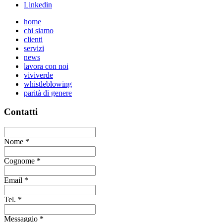
Linkedin
home
chi siamo
clienti
servizi
news
lavora con noi
viviverde
whistleblowing
parità di genere
Contatti
Nome
*
Cognome
*
Email
*
Tel.
*
Messaggio
*