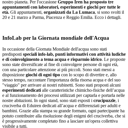
nostro pianeta. Per l'occasione
Gruppo Iren ha proposto tre
appuntamenti con laboratori, esperimenti e giochi per tutte le
età.
Gli appuntamenti,
organizzati da La Lumaca
, si sono svolti il
20 e 21 marzo a Parma, Piacenza e Reggio Emilia. Ecco i dettagli.
InfoLab per la Giornata mondiale dell'Acqua
In occasione della Giornata Mondiale dell'acqua sono stati
predisposti
speciali info-lab, punti informativi con attività ludiche
e di coinvolgimento a tema acqua e risparmio idrico
. Le proposte
sono state diversificate al fine di coinvolgere persone di ogni età,
con una particolare attenzione ai più piccoli. Sono stati messi a
disposizione
giochi di ogni tipo
con lo scopo di divertire e, allo
stesso tempo, raccontare l'importanza della risorsa acqua e del suo
"viaggio" per arrivare ai nostri rubinetti. Sono stati proposti alcuni
esperimenti dedicati
alle caratteristiche chimicho-fisiche dell’acqua
e al funzionamento dei processi utilizzati per captarla e portarla nelle
nostre abitazioni. In ogni stand, sono stati esposti i
crucipuzzle
, i
cruciverba di Eduiren dedicati all’acqua e differenziati per adulti e
bambini. Grazie alla stampa su grande formato, ogni partecipante ha
potuto contribuire alla risoluzione degli enigmi del cruciverba, che si
è progressivamente completato fino a lasciare un'opera collettiva
visibile a tutti.