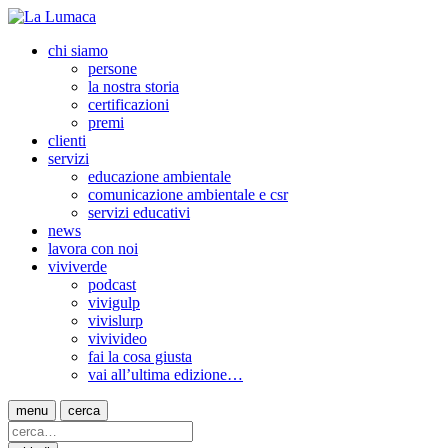
chi siamo
persone
la nostra storia
certificazioni
premi
clienti
servizi
educazione ambientale
comunicazione ambientale e csr
servizi educativi
news
lavora con noi
viviverde
podcast
vivigulp
vivislurp
vivivideo
fai la cosa giusta
vai all’ultima edizione…
menu
cerca