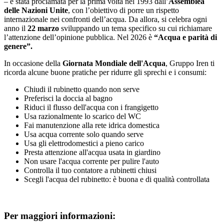
– è stata proclamata per la prima volta nel 1993 dall’
Assemblea
delle Nazioni Unite
, con l’obiettivo di porre un rispetto
internazionale nei confronti dell’acqua. Da allora, si celebra ogni
anno il
22 marzo
sviluppando un tema specifico su cui richiamare
l’attenzione dell’opinione pubblica. Nel 2026 è
“Acqua e parità di
genere”.
In occasione della
Giornata Mondiale dell'Acqua
, Gruppo Iren ti
ricorda alcune buone pratiche per ridurre gli sprechi e i consumi:
Chiudi il rubinetto quando non serve
Preferisci la doccia al bagno
Riduci il flusso dell'acqua con i frangigetto
Usa razionalmente lo scarico del WC
Fai manutenzione alla rete idrica domestica
Usa acqua corrente solo quando serve
Usa gli elettrodomestici a pieno carico
Presta attenzione all'acqua usata in giardino
Non usare l'acqua corrente per pulire l'auto
Controlla il tuo contatore a rubinetti chiusi
Scegli l'acqua del rubinetto: è buona e di qualità controllata
Per maggiori informazioni: