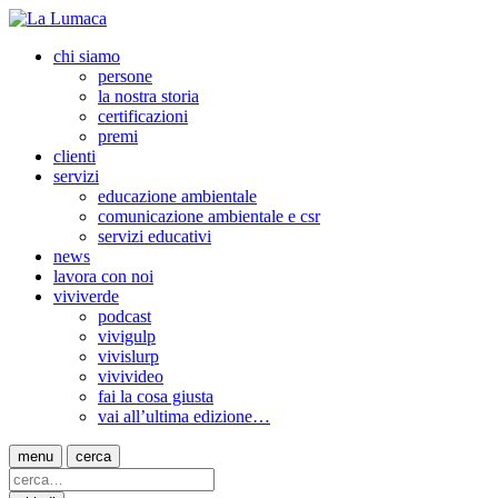
chi siamo
persone
la nostra storia
certificazioni
premi
clienti
servizi
educazione ambientale
comunicazione ambientale e csr
servizi educativi
news
lavora con noi
viviverde
podcast
vivigulp
vivislurp
vivivideo
fai la cosa giusta
vai all’ultima edizione…
menu
cerca