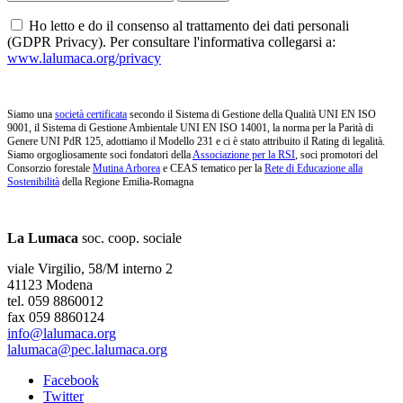
Ho letto e do il consenso al trattamento dei dati personali
(GDPR Privacy). Per consultare l'informativa collegarsi a:
www.lalumaca.org/privacy
Siamo una
società certificata
secondo il Sistema di Gestione della Qualità UNI EN ISO
9001, il Sistema di Gestione Ambientale UNI EN ISO 14001, la norma per la Parità di
Genere UNI PdR 125, adottiamo il Modello 231 e ci è stato attribuito il Rating di legalità.
Siamo orgogliosamente soci fondatori della
Associazione per la RSI
, soci promotori del
Consorzio forestale
Mutina Arborea
e CEAS tematico per la
Rete di Educazione alla
Sostenibilità
della Regione Emilia-Romagna
La Lumaca
soc. coop. sociale
viale Virgilio, 58/M interno 2
41123 Modena
tel. 059 8860012
fax 059 8860124
info@lalumaca.org
lalumaca@pec.lalumaca.org
Facebook
Twitter