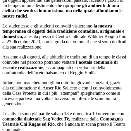
gli oggetti appartenuti alle generazioni passate, facendo i giochi di
un tempo, in un allestimento che ripropone
gli ambienti di una
civiltà che sembra lontanissima, ma nella quale affondiamo le
nostre radici.
Le studentesse e gli studenti coinvolti visiteranno
la mostra
temporanea di oggetti della tradizione contadina, artigianale e
domestica,
allestita presso il Centro Culturale Wildmer Biagini fino
al 23 dicembre 2023, con la guida dei volontari che si sono dedicati
alla sua realizzazione.
Assieme agli oggetti, alle abitudini e tradizioni di un tempo le classi
coinvolte nel percorso potranno visitare
l’acetaia comunale di
recente realizzazione
, accompagnati dai volontari della
confraternita dell’aceto balsamico di Reggio Emilia.
Infine, non mancheranno gli incontri tra giovani e anziani, grazie
alla collaborazione di Auser Rio Saliceto e con il coinvolgimento
della Casa Protetta in cui i più "attempati" spiegheranno come si
diceva e parlava una volta attraverso un informale scambio tra
generazioni.
Le attività sono già partite sabato 18 e domenica 19 novembre con la
commedia dialettale Sag Vedet Tè,
realizzata dalla
Compagnia
Teatrale Chi Ragas ed Rio
, che è andata in scena presso il Teatro
Comunale.