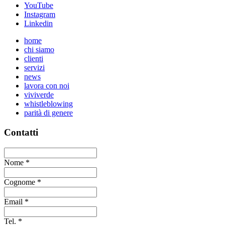
YouTube
Instagram
Linkedin
home
chi siamo
clienti
servizi
news
lavora con noi
viviverde
whistleblowing
parità di genere
Contatti
Nome
*
Cognome
*
Email
*
Tel.
*