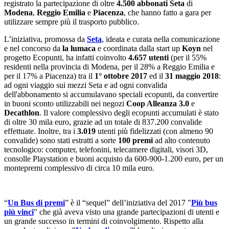
registrato la partecipazione di oltre
4.500 abbonati Seta
di
Modena
,
Reggio Emilia
e
Piacenza
, che hanno fatto a gara per
utilizzare sempre più il trasporto pubblico.
L’iniziativa, promossa da
Seta
, ideata e curata nella comunicazione
e nel concorso da
la lumaca
e coordinata dalla start up
Koyn
nel
progetto Ecopunti, ha infatti coinvolto
4.657 utenti
(per il 55%
residenti nella provincia di Modena, per il 28% a Reggio Emilia e
per il 17% a Piacenza) tra il
1° ottobre 2017
ed il
31 maggio 2018
:
ad ogni viaggio sui mezzi Seta e ad ogni convalida
dell'abbonamento si accumulavano speciali ecopunti, da convertire
in buoni sconto utilizzabili nei negozi
Coop Alleanza 3.0
e
Decathlon
. Il valore complessivo degli ecopunti accumulati è stato
di oltre 30 mila euro, grazie ad un totale di 837.200 convalide
effettuate. Inoltre, tra i
3.019
utenti più fidelizzati (con almeno 90
convalide) sono stati estratti a sorte
100 premi
ad alto contenuto
tecnologico: computer, telefonini, telecamere digitali, visori 3D,
consolle Playstation e buoni acquisto da 600-900-1.200 euro, per un
montepremi complessivo di circa 10 mila euro.
“
Un Bus di premi
” è il “sequel” dell’iniziativa del 2017 "
Più bus
più vinci
" che già aveva visto una grande partecipazioni di utenti e
un grande successo in termini di coinvolgimento. Rispetto alla