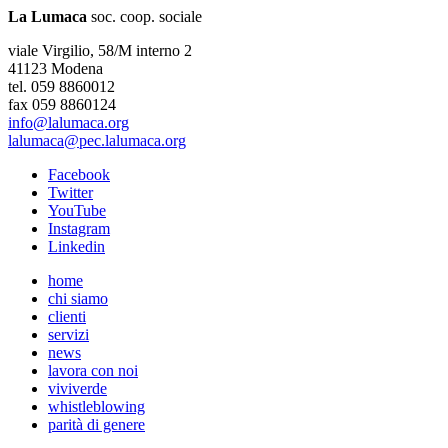
La Lumaca
soc. coop. sociale
viale Virgilio, 58/M interno 2
41123 Modena
tel. 059 8860012
fax 059 8860124
info@lalumaca.org
lalumaca@pec.lalumaca.org
Facebook
Twitter
YouTube
Instagram
Linkedin
home
chi siamo
clienti
servizi
news
lavora con noi
viviverde
whistleblowing
parità di genere