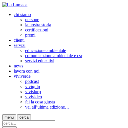
chi siamo
persone
la nostra storia
certificazioni
premi
clienti
servizi
educazione ambientale
comunicazione ambientale e csr
servizi educativi
news
lavora con noi
viviverde
podcast
vivigulp
vivislurp
vivivideo
fai la cosa giusta
vai all’ultima edizione…
menu
cerca