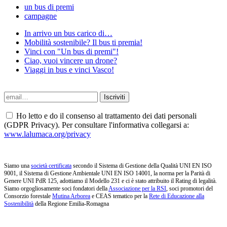
un bus di premi
campagne
In arrivo un bus carico di…
Mobilità sostenibile? Il bus ti premia!
Vinci con "Un bus di premi"!
Ciao, vuoi vincere un drone?
Viaggi in bus e vinci Vasco!
Ho letto e do il consenso al trattamento dei dati personali
(GDPR Privacy). Per consultare l'informativa collegarsi a:
www.lalumaca.org/privacy
Siamo una
società certificata
secondo il Sistema di Gestione della Qualità UNI EN ISO
9001, il Sistema di Gestione Ambientale UNI EN ISO 14001, la norma per la Parità di
Genere UNI PdR 125, adottiamo il Modello 231 e ci è stato attribuito il Rating di legalità.
Siamo orgogliosamente soci fondatori della
Associazione per la RSI
, soci promotori del
Consorzio forestale
Mutina Arborea
e CEAS tematico per la
Rete di Educazione alla
Sostenibilità
della Regione Emilia-Romagna