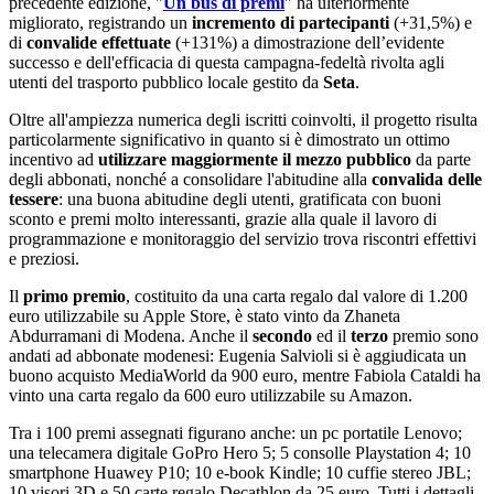
precedente edizione, "
Un bus di premi
" ha ulteriormente
migliorato, registrando un
incremento di partecipanti
(+31,5%) e
di
convalide effettuate
(+131%) a dimostrazione dell’evidente
successo e dell'efficacia di questa campagna-fedeltà rivolta agli
utenti del trasporto pubblico locale gestito da
Seta
.
Oltre all'ampiezza numerica degli iscritti coinvolti, il progetto risulta
particolarmente significativo in quanto si è dimostrato un ottimo
incentivo ad
utilizzare maggiormente il mezzo pubblico
da parte
degli abbonati, nonché a consolidare l'abitudine alla
convalida delle
tessere
: una buona abitudine degli utenti, gratificata con buoni
sconto e premi molto interessanti, grazie alla quale il lavoro di
programmazione e monitoraggio del servizio trova riscontri effettivi
e preziosi.
Il
primo premio
, costituito da una carta regalo dal valore di 1.200
euro utilizzabile su Apple Store, è stato vinto da Zhaneta
Abdurramani di Modena. Anche il
secondo
ed il
terzo
premio sono
andati ad abbonate modenesi: Eugenia Salvioli si è aggiudicata un
buono acquisto MediaWorld da 900 euro, mentre Fabiola Cataldi ha
vinto una carta regalo da 600 euro utilizzabile su Amazon.
Tra i 100 premi assegnati figurano anche: un pc portatile Lenovo;
una telecamera digitale GoPro Hero 5; 5 consolle Playstation 4; 10
smartphone Huawey P10; 10 e-book Kindle; 10 cuffie stereo JBL;
10 visori 3D e 50 carte regalo Decathlon da 25 euro. Tutti i dettagli