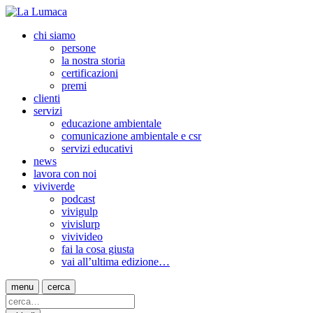
chi siamo
persone
la nostra storia
certificazioni
premi
clienti
servizi
educazione ambientale
comunicazione ambientale e csr
servizi educativi
news
lavora con noi
viviverde
podcast
vivigulp
vivislurp
vivivideo
fai la cosa giusta
vai all’ultima edizione…
menu
cerca