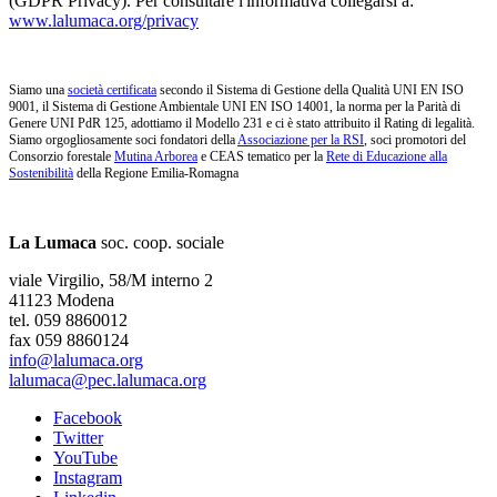
(GDPR Privacy). Per consultare l'informativa collegarsi a:
www.lalumaca.org/privacy
Siamo una
società certificata
secondo il Sistema di Gestione della Qualità UNI EN ISO
9001, il Sistema di Gestione Ambientale UNI EN ISO 14001, la norma per la Parità di
Genere UNI PdR 125, adottiamo il Modello 231 e ci è stato attribuito il Rating di legalità.
Siamo orgogliosamente soci fondatori della
Associazione per la RSI
, soci promotori del
Consorzio forestale
Mutina Arborea
e CEAS tematico per la
Rete di Educazione alla
Sostenibilità
della Regione Emilia-Romagna
La Lumaca
soc. coop. sociale
viale Virgilio, 58/M interno 2
41123 Modena
tel. 059 8860012
fax 059 8860124
info@lalumaca.org
lalumaca@pec.lalumaca.org
Facebook
Twitter
YouTube
Instagram