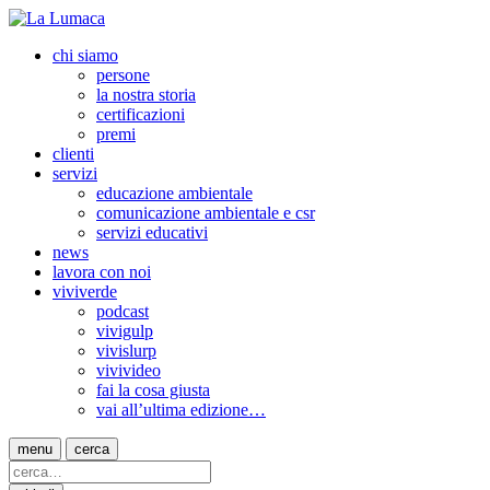
chi siamo
persone
la nostra storia
certificazioni
premi
clienti
servizi
educazione ambientale
comunicazione ambientale e csr
servizi educativi
news
lavora con noi
viviverde
podcast
vivigulp
vivislurp
vivivideo
fai la cosa giusta
vai all’ultima edizione…
menu
cerca