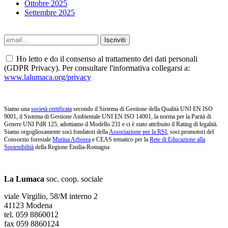
Ottobre 2025
Settembre 2025
Ho letto e do il consenso al trattamento dei dati personali
(GDPR Privacy). Per consultare l'informativa collegarsi a:
www.lalumaca.org/privacy
Siamo una
società certificata
secondo il Sistema di Gestione della Qualità UNI EN ISO
9001, il Sistema di Gestione Ambientale UNI EN ISO 14001, la norma per la Parità di
Genere UNI PdR 125, adottiamo il Modello 231 e ci è stato attribuito il Rating di legalità.
Siamo orgogliosamente soci fondatori della
Associazione per la RSI
, soci promotori del
Consorzio forestale
Mutina Arborea
e CEAS tematico per la
Rete di Educazione alla
Sostenibilità
della Regione Emilia-Romagna
La Lumaca
soc. coop. sociale
viale Virgilio, 58/M interno 2
41123 Modena
tel. 059 8860012
fax 059 8860124