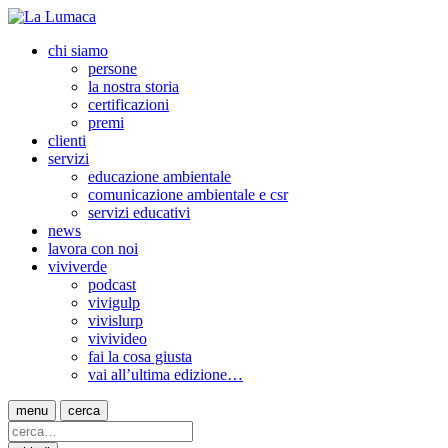
chi siamo
persone
la nostra storia
certificazioni
premi
clienti
servizi
educazione ambientale
comunicazione ambientale e csr
servizi educativi
news
lavora con noi
viviverde
podcast
vivigulp
vivislurp
vivivideo
fai la cosa giusta
vai all’ultima edizione…
menu
cerca