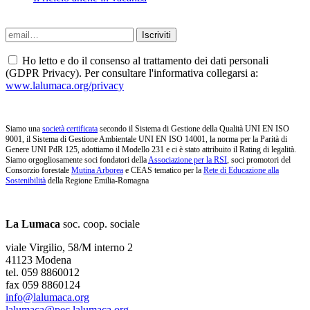
Ho letto e do il consenso al trattamento dei dati personali
(GDPR Privacy). Per consultare l'informativa collegarsi a:
www.lalumaca.org/privacy
Siamo una
società certificata
secondo il Sistema di Gestione della Qualità UNI EN ISO
9001, il Sistema di Gestione Ambientale UNI EN ISO 14001, la norma per la Parità di
Genere UNI PdR 125, adottiamo il Modello 231 e ci è stato attribuito il Rating di legalità.
Siamo orgogliosamente soci fondatori della
Associazione per la RSI
, soci promotori del
Consorzio forestale
Mutina Arborea
e CEAS tematico per la
Rete di Educazione alla
Sostenibilità
della Regione Emilia-Romagna
La Lumaca
soc. coop. sociale
viale Virgilio, 58/M interno 2
41123 Modena
tel. 059 8860012
fax 059 8860124
info@lalumaca.org
lalumaca@pec.lalumaca.org