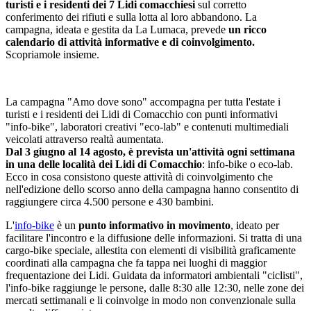
turisti e i residenti dei 7 Lidi comacchiesi
sul corretto
conferimento dei rifiuti e sulla lotta al loro abbandono. La
campagna, ideata e gestita da La Lumaca, prevede
u
n ricco
calendario di attività informative e di coinvolgimento.
Scopriamole insieme.
La campagna "Amo dove sono" accompagna per tutta l'estate i
turisti e i residenti dei Lidi di Comacchio con punti informativi
"info-bike", laboratori creativi "eco-lab" e contenuti multimediali
veicolati attraverso realtà aumentata.
Dal 3 giugno al 14 agosto, è prevista un'attività ogni settimana
in una delle località dei Lidi di Comacchio
: info-bike o eco-lab.
Ecco in cosa consistono queste attività di coinvolgimento che
nell'edizione dello scorso anno della campagna hanno consentito di
raggiungere circa 4.500 persone e 430 bambini.
L'
info-bike
è un
punto informativo in movimento
, ideato per
facilitare l'incontro e la diffusione delle informazioni. Si tratta di una
cargo-bike speciale, allestita con elementi di visibilità graficamente
coordinati alla campagna che fa tappa nei luoghi di maggior
frequentazione dei Lidi. Guidata da informatori ambientali "ciclisti",
l'info-bike raggiunge le persone, dalle 8:30 alle 12:30, nelle zone dei
mercati settimanali e li coinvolge in modo non convenzionale sulla