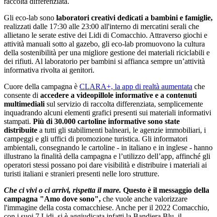
raccolta differenziata.
Gli eco-lab sono
laboratori creativi dedicati a bambini e famiglie,
realizzati dalle 17:30 alle 23:00 all'interno di mercatini serali che
allietano le serate estive dei Lidi di Comacchio. Attraverso giochi e
attività manuali sotto al gazebo, gli eco-lab promuovono la cultura
della sostenibilità per una migliore gestione dei materiali riciclabili e
dei rifiuti. Al laboratorio per bambini si affianca sempre un’attività
informativa rivolta ai genitori.
Cuore della campagna è
CLARA+, la app di realtà aumentata
che
consente di
accedere a videopillole informative e a contenuti
multimediali
sul servizio di raccolta differenziata, semplicemente
inquadrando alcuni elementi grafici presenti sui materiali informativi
stampati.
Più di 30.000 cartoline informative sono state
distribuite
a tutti gli stabilimenti balneari, le agenzie immobiliari, i
campeggi e gli uffici di promozione turistica. Gli informatori
ambientali, consegnando le cartoline - in italiano e in inglese - hanno
illustrano la finalità della campagna e l’utilizzo dell’app, affinché gli
operatori stessi possano poi dare visibilità e distribuire i materiali ai
turisti italiani e stranieri presenti nelle loro strutture.
Che ci vivi o ci arrivi, rispetta il mare.
Questo è il messaggio della
campagna "Amo dove sono",
che vuole anche valorizzare
l'immagine della costa comacchiese. Anche per il 2022 Comacchio,
con i suoi 7 Lidi, si è aggiudicata infatti la Bandiera Blu, il