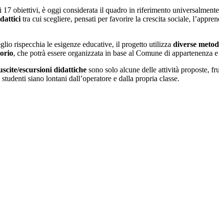
i 17 obiettivi, è oggi considerata il quadro in riferimento universalment
dattici
tra cui scegliere, pensati per favorire la crescita sociale, l’appre
eglio rispecchia le esigenze educative, il progetto utilizza
diverse metodo
torio
, che potrà essere organizzata in base al Comune di appartenenza e a
scite/escursioni didattiche
sono solo alcune delle attività proposte, fru
studenti siano lontani dall’operatore e dalla propria classe.