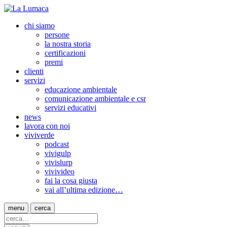
chi siamo
persone
la nostra storia
certificazioni
premi
clienti
servizi
educazione ambientale
comunicazione ambientale e csr
servizi educativi
news
lavora con noi
viviverde
podcast
vivigulp
vivislurp
vivivideo
fai la cosa giusta
vai all’ultima edizione…
menu
cerca