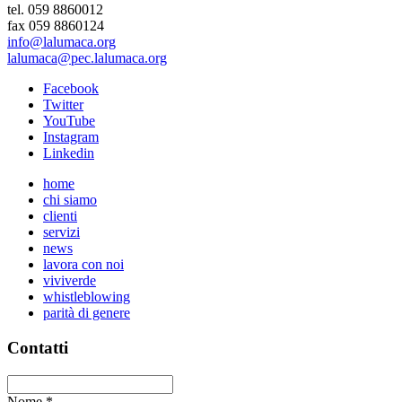
tel. 059 8860012
fax 059 8860124
info@lalumaca.org
lalumaca@pec.lalumaca.org
Facebook
Twitter
YouTube
Instagram
Linkedin
home
chi siamo
clienti
servizi
news
lavora con noi
viviverde
whistleblowing
parità di genere
Contatti
Nome
*