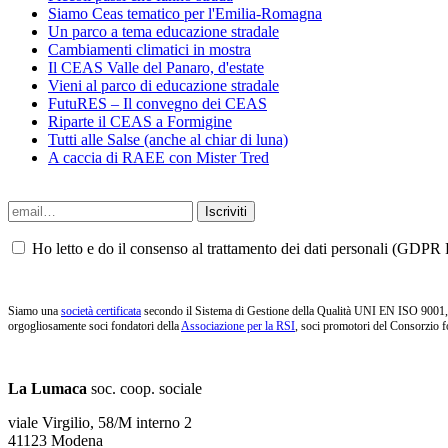
Siamo Ceas tematico per l'Emilia-Romagna
Un parco a tema educazione stradale
Cambiamenti climatici in mostra
Il CEAS Valle del Panaro, d'estate
Vieni al parco di educazione stradale
FutuRES – Il convegno dei CEAS
Riparte il CEAS a Formigine
Tutti alle Salse (anche al chiar di luna)
A caccia di RAEE con Mister Tred
Ho letto e do il consenso al trattamento dei dati personali (GDPR P
Siamo una
società certificata
secondo il Sistema di Gestione della Qualità UNI EN ISO 9001, i
orgogliosamente soci fondatori della
Associazione per la RSI
, soci promotori del Consorzio f
La Lumaca
soc. coop. sociale
viale Virgilio, 58/M interno 2
41123 Modena