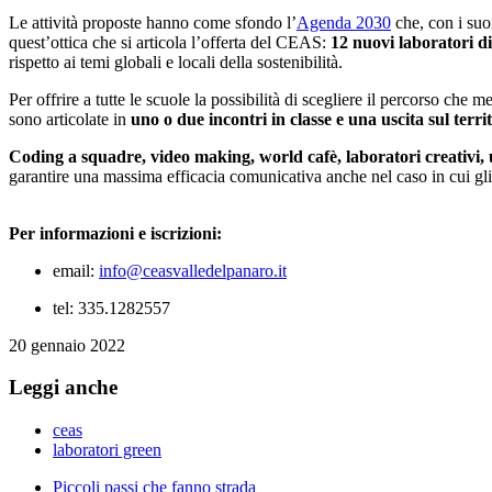
Le attività proposte hanno come sfondo l’
Agenda 2030
che, con i suo
quest’ottica che si articola l’offerta del CEAS:
12 nuovi laboratori di
rispetto ai temi globali e locali della sostenibilità.
Per offrire a tutte le scuole la possibilità di scegliere il percorso che m
sono articolate in
uno o due incontri in classe e una uscita sul terri
Coding a squadre, video making, world cafè, laboratori creativi, u
garantire una massima efficacia comunicativa anche nel caso in cui gli 
Per informazioni e iscrizioni:
email:
info@ceasvalledelpanaro.it
tel: 335.1282557
20 gennaio 2022
Leggi anche
ceas
laboratori green
Piccoli passi che fanno strada