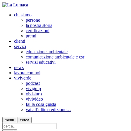
chi siamo
persone
la nostra storia
certificazioni
premi
clienti
servizi
educazione ambientale
comunicazione ambientale e csr
servizi educativi
news
lavora con noi
viviverde
podcast
vivigulp
vivislurp
vivivideo
fai la cosa giusta
vai all’ultima edizione…
menu
cerca