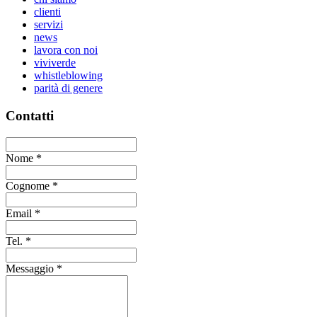
clienti
servizi
news
lavora con noi
viviverde
whistleblowing
parità di genere
Contatti
Nome
*
Cognome
*
Email
*
Tel.
*
Messaggio
*