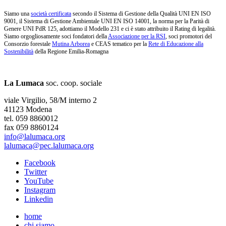
Siamo una
società certificata
secondo il Sistema di Gestione della Qualità UNI EN ISO
9001, il Sistema di Gestione Ambientale UNI EN ISO 14001, la norma per la Parità di
Genere UNI PdR 125, adottiamo il Modello 231 e ci è stato attribuito il Rating di legalità.
Siamo orgogliosamente soci fondatori della
Associazione per la RSI
, soci promotori del
Consorzio forestale
Mutina Arborea
e CEAS tematico per la
Rete di Educazione alla
Sostenibilità
della Regione Emilia-Romagna
La Lumaca
soc. coop. sociale
viale Virgilio, 58/M interno 2
41123 Modena
tel. 059 8860012
fax 059 8860124
info@lalumaca.org
lalumaca@pec.lalumaca.org
Facebook
Twitter
YouTube
Instagram
Linkedin
home
chi siamo