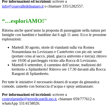
Per informazioni ed iscrizioni:
scrivere a
info@ceasvalledelpanaro.it
o chiamare 335/1282557.
“…esploriAMO!
”
Ritorna anche quest’anno la proposta di passeggiate nella natura per
famiglie con bambini e bambine dai 6 agli 11 anni. Ecco le prossime
esplorazioni:
Martedì 30 agosto, storie di viandanti sulla via Romea
Nonantolana tra Levizzano e Castelvetro con pic-nic serale
(portare cena al sacco, plaid, giacca antivento e torcia); ritrovo
ore 19:00 al parcheggio vicino alla Rocca di Levizzano.
Martedì 6 settembre, il cammino dell’unione, tradizioni del
territorio a Spilamberto! Ritrovo ore 17:30 davanti alla Rocca
Rangoni di Spilamberto.
Per tutte le iniziative è necessario dotarsi di scarpe da ginnastica
comode, zainetto con borraccia d’acqua e spray antizanzare.
Per informazioni ed iscrizioni:
scrivere a
centrofamiglie@terredicastelli.mo.it
, chiamare 059/777612 o
whatsApp 331/4158026.