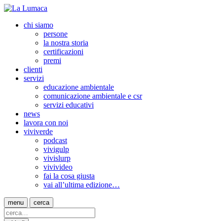
chi siamo
persone
la nostra storia
certificazioni
premi
clienti
servizi
educazione ambientale
comunicazione ambientale e csr
servizi educativi
news
lavora con noi
viviverde
podcast
vivigulp
vivislurp
vivivideo
fai la cosa giusta
vai all’ultima edizione…
menu
cerca