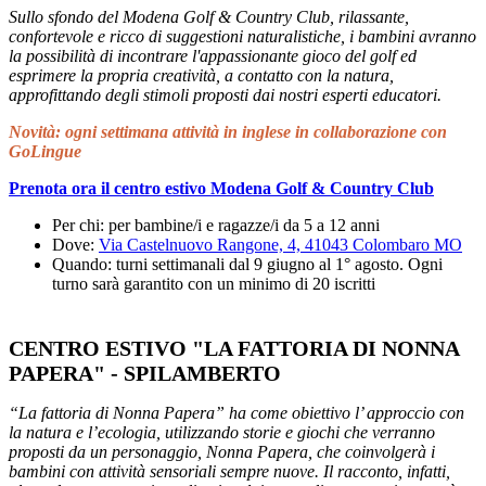
Sullo sfondo del Modena Golf & Country Club, rilassante,
confortevole e ricco di suggestioni naturalistiche, i bambini avranno
la possibilità di incontrare l'appassionante gioco del golf ed
esprimere la propria creatività, a contatto con la natura,
approfittando degli stimoli proposti dai nostri esperti educatori.
Novità: ogni settimana attività in inglese in collaborazione con
GoLingue
Prenota ora il centro estivo Modena Golf & Country Club
Per chi: per bambine/i e ragazze/i da 5 a 12 anni
Dove:
Via Castelnuovo Rangone, 4, 41043 Colombaro MO
Quando: turni settimanali dal 9 giugno al 1° agosto. Ogni
turno sarà garantito con un minimo di 20 iscritti
CENTRO ESTIVO "LA FATTORIA DI NONNA
PAPERA" - SPILAMBERTO
“La fattoria di Nonna Papera” ha come obiettivo l’ approccio con
la natura e l’ecologia, utilizzando storie e giochi che verranno
proposti da un personaggio, Nonna Papera, che coinvolgerà i
bambini con attività sensoriali sempre nuove. Il racconto, infatti,