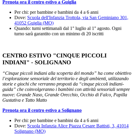
Prenota ora il centro estivo a Guiglia
Per chi: per bambine e bambini da 4 a 6 anni
Dove:
Scuola dell'Infanzia Trottola, via San Geminiano 301,
41052 Guiglia (MO)
Quando: turni settimanali dal 1° luglio al 1° agosto. Ogni
turno sarà garantito con un minimo di 20 iscritti
CENTRO ESTIVO "CINQUE PICCOLI
INDIANI" - SOLIGNANO
“Cinque piccoli indiani alla scoperta del mondo”
ha come obiettivo
l’esplorazione sensoriale del territorio e degli ambienti, utilizzando
storie e giochi che verranno proposti da “cinque piccoli indiani-
guida” che coinvolgeranno i bambini con attività sensoriali sempre
nuove: Grande Naso, Grande Orecchio, Occhio di Falco, Papilla
Gustativa e Tatto Matto
Prenota ora il centro estivo a Solignano
Per chi: per bambine e bambini da 4 a 6 anni
Dove:
Scuola Infanzia Alice Piazza Cesare Battisti, 3, 41014
Solignano (MO)