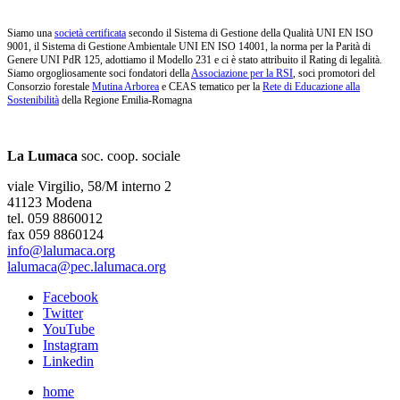
Siamo una
società certificata
secondo il Sistema di Gestione della Qualità UNI EN ISO
9001, il Sistema di Gestione Ambientale UNI EN ISO 14001, la norma per la Parità di
Genere UNI PdR 125, adottiamo il Modello 231 e ci è stato attribuito il Rating di legalità.
Siamo orgogliosamente soci fondatori della
Associazione per la RSI
, soci promotori del
Consorzio forestale
Mutina Arborea
e CEAS tematico per la
Rete di Educazione alla
Sostenibilità
della Regione Emilia-Romagna
La Lumaca
soc. coop. sociale
viale Virgilio, 58/M interno 2
41123 Modena
tel. 059 8860012
fax 059 8860124
info@lalumaca.org
lalumaca@pec.lalumaca.org
Facebook
Twitter
YouTube
Instagram
Linkedin
home