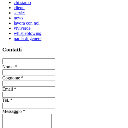
chi siamo
clienti
servizi
news
lavora con noi
viviverde
whistleblowing
parità di genere
Contatti
Nome
*
Cognome
*
Email
*
Tel.
*
Messaggio
*