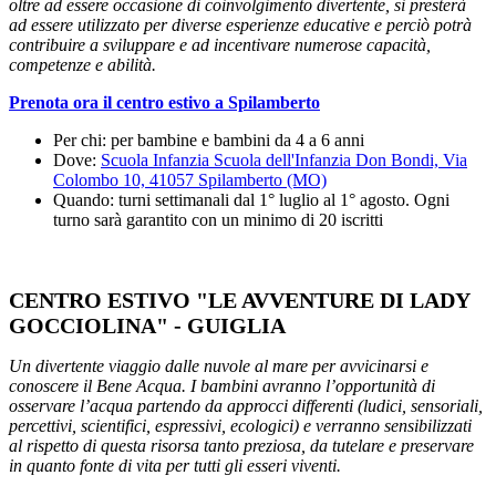
oltre ad essere occasione di coinvolgimento divertente, si presterà
ad essere utilizzato per diverse esperienze educative e perciò potrà
contribuire a sviluppare e ad incentivare numerose capacità,
competenze e abilità.
Prenota ora il centro estivo a Spilamberto
Per chi: per bambine e bambini da 4 a 6 anni
Dove:
Scuola Infanzia Scuola dell'Infanzia Don Bondi, Via
Colombo 10, 41057 Spilamberto (MO)
Quando: turni settimanali dal 1° luglio al 1° agosto. Ogni
turno sarà garantito con un minimo di 20 iscritti
CENTRO ESTIVO "LE AVVENTURE DI LADY
GOCCIOLINA" - GUIGLIA
Un divertente viaggio dalle nuvole al mare per avvicinarsi e
conoscere il Bene Acqua. I bambini avranno l’opportunità di
osservare l’acqua partendo da approcci differenti (ludici, sensoriali,
percettivi, scientifici, espressivi, ecologici) e verranno sensibilizzati
al rispetto di questa risorsa tanto preziosa, da tutelare e preservare
in quanto fonte di vita per tutti gli esseri viventi.