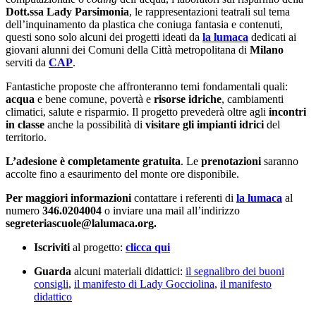
Dott.ssa Lady Parsimonia
, le rappresentazioni teatrali sul tema
dell’inquinamento da plastica che coniuga fantasia e contenuti,
questi sono solo alcuni dei progetti ideati da
la lumaca
dedicati ai
giovani alunni dei Comuni della Città metropolitana di
Milano
serviti da
CAP
.
Fantastiche proposte che affronteranno temi fondamentali quali:
acqua
e bene comune, povertà e
risorse idriche
, cambiamenti
climatici, salute e risparmio. Il progetto prevederà oltre agli
incontri
in classe
anche la possibilità di
visitare gli impianti idrici
del
territorio.
L’adesione è completamente gratuita
. Le
prenotazioni
saranno
accolte fino a esaurimento del monte ore disponibile.
Per maggiori informazioni
contattare i referenti di
la lumaca
al
numero
346.0204004
o inviare una mail all’indirizzo
segreteriascuole@lalumaca.org.
Iscriviti
al progetto:
clicca qui
Guarda
alcuni materiali didattici:
il segnalibro dei buoni
consigli
,
il manifesto di Lady Gocciolina
,
il manifesto
didattico