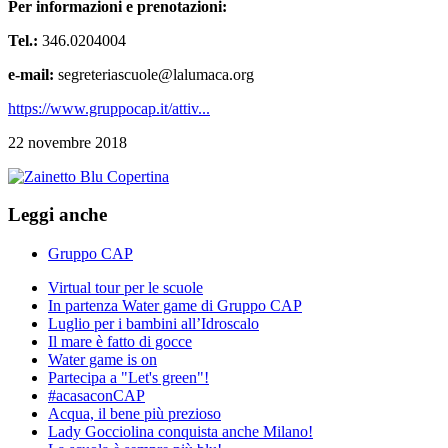
Per informazioni e prenotazioni:
Tel.:
346.0204004
e-mail:
segreteriascuole@lalumaca.org
https://www.gruppocap.it/attiv...
22 novembre 2018
Leggi anche
Gruppo CAP
Virtual tour per le scuole
In partenza Water game di Gruppo CAP
Luglio per i bambini all’Idroscalo
Il mare è fatto di gocce
Water game is on
Partecipa a "Let's green"!
#acasaconCAP
Acqua, il bene più prezioso
Lady Gocciolina conquista anche Milano!