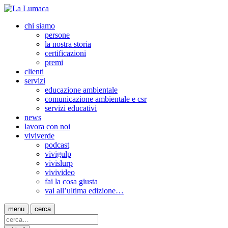
chi siamo
persone
la nostra storia
certificazioni
premi
clienti
servizi
educazione ambientale
comunicazione ambientale e csr
servizi educativi
news
lavora con noi
viviverde
podcast
vivigulp
vivislurp
vivivideo
fai la cosa giusta
vai all’ultima edizione…
menu
cerca