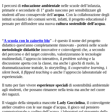
I percorsi di
educazione ambientale
nelle scuole dell’infanzia,
primarie e secondarie di 1° grado nascono per sensibilizzare gli
studenti all'uso consapevole dell’
acqua
. Con la collaborazione degli
istituti scolastici dei comuni serviti, infatti, il progetto educational è
pensato per diffondere una nuova
cultura sostenibile dell’acqua
.
“
A scuola con lo zainetto blu
” - è questo il nome del progetto
didattico quest'anno completamente rinnovato - porterà nelle scuole
metodologie didattiche
innovative e coinvolgenti che, a secondo
del percorso e del target coinvolto, valorizzeranno le tecnologie
multimediali, l’approccio interattivo, il
problem solving
e la
discussione aperta con la classe, ma anche i giochi di ruolo, la
drammatizzazione teatrale, lo
storytelling
, il
cooperative learning
, i
silent book
, il
flipped teaching
o anche l’approccio laboratoriale ed
esperienziale.
Il tutto per fare vivere
esperienze speciali
di sostenibilità ambientale
agli studenti, che possano rimanere nella testa ma anche nel cuore
dei ragazzi.
Il viaggio della simpatica mascotte
Lady Gocciolina
, il coinvolgente
atelier creativo con le sue magie d’acqua, il gioco sul pensiero
computazionale o
coding
dell’acqua, i laboratori sul risparmio della