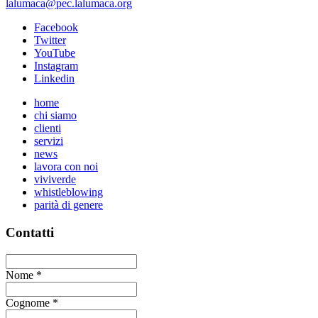
lalumaca@pec.lalumaca.org
Facebook
Twitter
YouTube
Instagram
Linkedin
home
chi siamo
clienti
servizi
news
lavora con noi
viviverde
whistleblowing
parità di genere
Contatti
Nome
*
Cognome
*