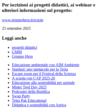
Per iscrizioni ai progetti didattici, ai webinar e
ulteriori informazioni sul progetto:
www.gruppohera.it/scuole
25 settembre 2025
Leggi anche
progetti didattici
GMM
Gruppo Hera
Educazione ambientale con AIM Ambiente
Stardust: uno spettacolo per la Terra
Escape room per il Festival della Scienza
A scuola con CAP 2025-26
Educazione alla sostenibilità per aziende
Mister Tred Day 2025
Podcaster della Bonifica
Swap Party
Tetra Pak Educational
Didattica e sostenibilità con Aprica