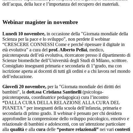
dell’acqua, della luce e l’importanza del recupero dei materiali.
Webinar magister in novembre
Lunedì 10 novembre,
in occasione della "Giornata mondiale della
Scienza per la pace e lo sviluppo", non perdete il webinar
“CRESCERE CONNESSI Come e perché ripensare il digitale in
età evolutiva” a cura del
prof. Alberto Pellai
, medico,
psicoterapeuta dell’età evolutiva, ricercatore presso il dipartimento di
Scienze biomediche dell’Università degli Studi di Milano, scrittore.
Consigliato insegnanti primaria e secondaria di 1°grado, ma con
iscrizione aperta ai docenti di tutti gli ordini e a chi lavora nel mondo
dell’educazione.
Giovedì 20 novembre,
per la "Giornata mondiale dei diritti dei
bambini", la
dott.ssa Cristiana Santinelli
(psicologa-
psicoterapeuta, coordinatrice pedagogica) cura l’incontro
“​​​​​​​
DALLA CURA DELLA RELAZIONE ALLA CURA DEL
PIANETA
”
per insegnanti della scuola dell’infanzia, primaria e
secondaria di primo grado. Il webinar è pensato per chi desidera
approfondire la comprensione dello sviluppo psicologico, emotivo e
relazionale di bambini e adolescenti, con un’attenzione particolare
alla
qualità
e alla
cura
delle
“posture relazionali”
nei vari
contesti