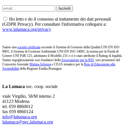
Ho letto e do il consenso al trattamento dei dati personali
(GDPR Privacy). Per consultare l'informativa collegarsi a:
www.lalumaca.org/privacy
Siamo una
società certificata
secondo il Sistema di Gestione della Qualità UNI EN ISO
9001, il Sistema di Gestione Ambientale UNI EN ISO 14001, la norma per la Parità di
Genere UNI PdR 125, adottiamo il Modello 231 e ci è stato attribuito il Rating di legalità.
Siamo orgogliosamente soci fondatori della
Associazione per la RSI
, soci promotori del
Consorzio forestale
Mutina Arborea
e CEAS tematico per la
Rete di Educazione alla
Sostenibilità
della Regione Emilia-Romagna
La Lumaca
soc. coop. sociale
viale Virgilio, 58/M interno 2
41123 Modena
tel. 059 8860012
fax 059 8860124
info@lalumaca.org
lalumaca@pec.lalumaca.org