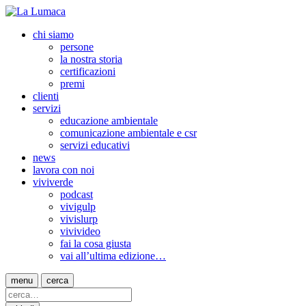
chi siamo
persone
la nostra storia
certificazioni
premi
clienti
servizi
educazione ambientale
comunicazione ambientale e csr
servizi educativi
news
lavora con noi
viviverde
podcast
vivigulp
vivislurp
vivivideo
fai la cosa giusta
vai all’ultima edizione…
menu
cerca