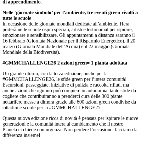
di apprendimento
.
Nelle ‘giornate simbolo’ per l’ambiente, tre eventi green rivolti a
tutte le scuole
In occasione delle giornate mondiali dedicate all’ambiente, Hera
porterà nelle scuole ospiti speciali, artisti e testimonial per ispirare,
emozionare e sensibilizzare. Gli appuntamenti a distanza saranno il
16 febbraio (Giornata Nazionale per il Risparmio Energetico), il 20
marzo (Giornata Mondiale dell’Acqua) e il 22 maggio (Giornata
Mondiale della Biodiversità).
#GMMCHALLENGE26 2 azioni green= 1 pianta adottata
Un grande ritorno, con la terza edizione, anche per la
#GMMCHALLENGE26, le sfide green per l’intera comunità!
Escursioni, passeggiate, iniziative di pulizia e raccolta rifiuti, ma
anche azioni che ognuno può compiere in autonomia: tante sfide da
cogliere che contribuiranno a prenderci cura delle 300 piante
nettarifere messe a dimora grazie alle 600 azioni green condivise da
cittadini e scuole per la #GMMCHALLENGE25.
Questa nuova edizione ricca di novità è pensata per ispirare le nuove
generazioni e la comunità intera al cambiamento che il nostro
Pianeta ci chiede con urgenza. Non perdere l’occasione: facciamo la
differenza insieme!