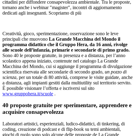
cittadini per diffondere consapevolezza ambientale. Tra le proposte,
tornano anche i webinar "magister", incontri di aggiornamento
dedicati agli insegnanti. Scopriamo di più
Creatività, gioco, sperimentazione, osservazione sono le leve
principali che muovono
La Grande Macchina del Mondo il
programma didattico che il Gruppo Hera, da 16 anni, rivolge
alle scuole dell’infanzia, primarie e secondarie di primo grado.
Sono 40 le proposte gratuite, in presenza e a distanza, per l’anno
scolastico appena iniziato, contenute nel catalogo La Grande
Macchina del Mondo, cui si aggiunge il programma di divulgazione
scientifica riservata alle secondarie di secondo grado,
un pozzo di
scienza
, per un totale di 80 attività, comprese le visite guidate, anche
a distanza, agli impianti gestiti dalla multiutility sul territorio servito.
È possibile visionare l’offerta e iscriversi sul sito
www.gruppohera.it/scuole
.
40 proposte gratuite per sperimentare, apprendere e
acquisire consapevolezza
Laboratori artistici, esperienziali, ludico-didattici, di tinkering, di
coding, creazione di podcast e di flip-book su temi ambientali,
giochi di ruolo sono solo alcune delle proposte de La Grande