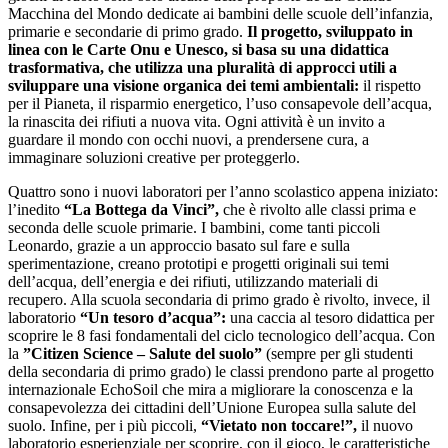
Macchina del Mondo dedicate ai bambini delle scuole dell’infanzia,
primarie e secondarie di primo grado.
Il progetto, sviluppato in
linea con le Carte Onu e Unesco, si basa su una didattica
trasformativa, che utilizza una pluralità di approcci utili a
sviluppare una visione organica dei temi ambientali:
il rispetto
per il Pianeta, il risparmio energetico, l’uso consapevole dell’acqua,
la rinascita dei rifiuti a nuova vita. Ogni attività è un invito a
guardare il mondo con occhi nuovi, a prendersene cura, a
immaginare soluzioni creative per proteggerlo.
Quattro sono i nuovi laboratori per l’anno scolastico appena iniziato:
l’inedito
“La Bottega da Vinci”,
che è rivolto alle classi prima e
seconda delle scuole primarie. I bambini, come tanti piccoli
Leonardo, grazie a un approccio basato sul fare e sulla
sperimentazione, creano prototipi e progetti originali sui temi
dell’acqua, dell’energia e dei rifiuti, utilizzando materiali di
recupero. Alla scuola secondaria di primo grado è rivolto, invece, il
laboratorio
“Un tesoro d’acqua”:
una caccia al tesoro didattica per
scoprire le 8 fasi fondamentali del ciclo tecnologico dell’acqua. Con
la
”Citizen Science – Salute del suolo”
(sempre per gli studenti
della secondaria di primo grado) le classi prendono parte al progetto
internazionale EchoSoil che mira a migliorare la conoscenza e la
consapevolezza dei cittadini dell’Unione Europea sulla salute del
suolo. Infine, per i più piccoli,
“Vietato non toccare!”,
il nuovo
laboratorio esperienziale per scoprire, con il gioco, le caratteristiche