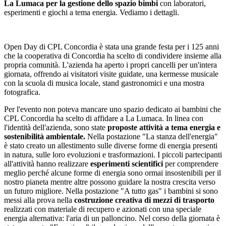
La Lumaca per la gestione dello spazio bimbi
con laboratori,
esperimenti e giochi a tema energia. Vediamo i dettagli.
Open Day di CPL Concordia è stata una grande festa per i 125 anni
che la cooperativa di Concordia ha scelto di condividere insieme alla
propria comunità. L'azienda ha aperto i propri cancelli per un'intera
giornata, offrendo ai visitatori visite guidate, una kermesse musicale
con la scuola di musica locale, stand gastronomici e una mostra
fotografica.
Per l'evento non poteva mancare uno spazio dedicato ai bambini che
CPL Concordia ha scelto di affidare a La Lumaca. In linea con
l'identità dell'azienda, sono state
proposte attività a tema energia e
sostenibilità ambientale.
Nella postazione "La stanza dell'energia"
è stato creato un allestimento sulle diverse forme di energia presenti
in natura, sulle loro evoluzioni e trasformazioni. I piccoli partecipanti
all'attività hanno realizzare
esperimenti scientifici
per comprendere
meglio perché alcune forme di energia sono ormai insostenibili per il
nostro pianeta mentre altre possono guidare la nostra crescita verso
un futuro migliore. Nella postazione "A tutto gas" i bambini si sono
messi alla prova nella
c
ostruzione creativa di mezzi di trasporto
realizzati con materiale di recupero e azionati con una speciale
energia alternativa: l'aria di un palloncino. Nel corso della giornata è