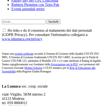
Family day per CPL Concordia
Rubiera Plogging con Tetra Pak
Eventi aziendali green
Ho letto e do il consenso al trattamento dei dati personali
(GDPR Privacy). Per consultare l'informativa collegarsi a:
www.lalumaca.org/privacy
Siamo una
società certificata
secondo il Sistema di Gestione della Qualità UNI EN ISO
9001, il Sistema di Gestione Ambientale UNI EN ISO 14001, la norma per la Parità di
Genere UNI PdR 125, adottiamo il Modello 231 e ci è stato attribuito il Rating di legalità.
Siamo orgogliosamente soci fondatori della
Associazione per la RSI
, soci promotori del
Consorzio forestale
Mutina Arborea
e CEAS tematico per la
Rete di Educazione alla
Sostenibilità
della Regione Emilia-Romagna
La Lumaca
soc. coop. sociale
viale Virgilio, 58/M interno 2
41123 Modena
tel. 059 8860012