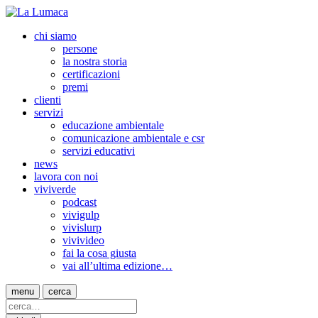
chi siamo
persone
la nostra storia
certificazioni
premi
clienti
servizi
educazione ambientale
comunicazione ambientale e csr
servizi educativi
news
lavora con noi
viviverde
podcast
vivigulp
vivislurp
vivivideo
fai la cosa giusta
vai all’ultima edizione…
menu
cerca