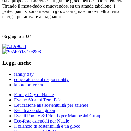
stata proposto "Energioca" il grande gioco dell'oca a tema energia.
Tirando il mega-dado e muovendosi su un grande tabellone, i
partecipanti si sono messi in gioco con quiz e indovinelli a tema
energia per arrivare al traguardo.
06 giugno 2024
Leggi anche
family day
corporate social responsibility
laboratori green
Family Day di Natale
Evento 60 anni Tetra Pak
Educazione alla sostenibilità per aziende
Eventi aziendali green
Eventi Family & Friends per Marchesini Group
Eco-feste aziendali per Natale
Il bilancio di sostenibilità è un gioco