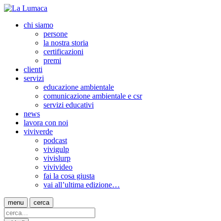
chi siamo
persone
la nostra storia
certificazioni
premi
clienti
servizi
educazione ambientale
comunicazione ambientale e csr
servizi educativi
news
lavora con noi
viviverde
podcast
vivigulp
vivislurp
vivivideo
fai la cosa giusta
vai all’ultima edizione…
menu
cerca