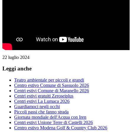
22 luglio 2024
Leggi anche
Teatro ambientale per piccoli e grandi
Centro estivo Comune di Sassuolo 2026
Centri estivi Comune di Maranello 2026
Centri estivi gratuiti Zeroseiplus
Centri estivi La Lumaca 2026
Guardiamoci negli occhi
Piccoli passi che fanno strada
Giornata mondiale dell'Acqua con Iren
Centri estivi Unione Terre di Castelli 2026
Centro estivo Modena Golf & Country Club 2026