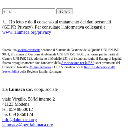
Ho letto e do il consenso al trattamento dei dati personali
(GDPR Privacy). Per consultare l'informativa collegarsi a:
www.lalumaca.org/privacy
Siamo una
società certificata
secondo il Sistema di Gestione della Qualità UNI EN ISO
9001, il Sistema di Gestione Ambientale UNI EN ISO 14001, la norma per la Parità di
Genere UNI PdR 125, adottiamo il Modello 231 e ci è stato attribuito il Rating di legalità.
Siamo orgogliosamente soci fondatori della
Associazione per la RSI
, soci promotori del
Consorzio forestale
Mutina Arborea
e CEAS tematico per la
Rete di Educazione alla
Sostenibilità
della Regione Emilia-Romagna
La Lumaca
soc. coop. sociale
viale Virgilio, 58/M interno 2
41123 Modena
tel. 059 8860012
fax 059 8860124
info@lalumaca.org
lalumaca@pec.lalumaca.org