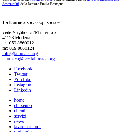
Sostenibilità
della Regione Emilia-Romagna
La Lumaca
soc. coop. sociale
viale Virgilio, 58/M interno 2
41123 Modena
tel. 059 8860012
fax 059 8860124
info@lalumaca.org
lalumaca@pec.lalumaca.org
Facebook
Twitter
YouTube
Instagram
Linkedin
home
chi siamo
clienti
servizi
news
lavora con noi
viviverde