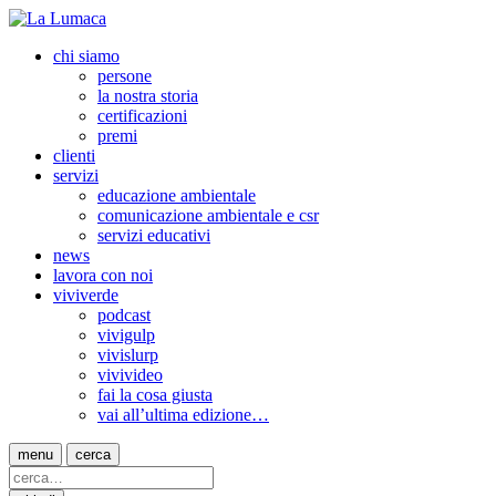
chi siamo
persone
la nostra storia
certificazioni
premi
clienti
servizi
educazione ambientale
comunicazione ambientale e csr
servizi educativi
news
lavora con noi
viviverde
podcast
vivigulp
vivislurp
vivivideo
fai la cosa giusta
vai all’ultima edizione…
menu
cerca