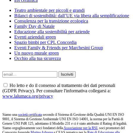
iris ceramica
Teatro ambientale per piccoli e grandi
Bilanci di sostenibilità: dall’UE via libera alla semplificazione
Consulenza per la transizione ecologica
Family Day di Natale
Educazione alla sostenibilità per aziende
Eventi aziendali green
Spazio bimbi per CPL Concordia
Eventi Family & Friends per Marchesini Group
Un nuovo murale green
Occhio alla tua sicurezza
Ho letto e do il consenso al trattamento dei dati personali
(GDPR Privacy). Per consultare l'informativa collegarsi a:
www.lalumaca.org/privacy
Siamo una
società certificata
secondo il Sistema di Gestione della Qualità UNI EN ISO
9001, il Sistema di Gestione Ambientale UNI EN ISO 14001, la norma per la Parità di
Genere UNI PdR 125, adottiamo il Modello 231 e ci è stato attribuito il Rating di legalità.
Siamo orgogliosamente soci fondatori della
Associazione per la RSI
, soci promotori del
Consorzio forestale
Mutina Arborea
e CEAS tematico per la
Rete di Educazione alla