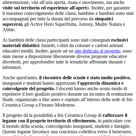
alimentazione, vita all’aria aperta, risata e movimento, ma anche
visite sul territorio ed esperienze all'apert
o. Inoltre, per garantire
il massimo coinvolgimento delle classi, bambine e bambini sono stati
accompagnati per tutta la durata del percorso da
simpatici
supereroi,
gli Active Hero Superfrutta, Antony, Madre Natura e
Abbie.
Ai bambini delle classi partecipanti sono stati consegnati
esclusivi
materiali didattici:
fumetti, t-shirt da colorare e cartoni animati
educativi inediti. Inoltre, grazie ad un
sito dedicato al progetto
, sono
state messe a disposizione liberamente diverse proposte educative
divertenti, per approfondire tutte le tematiche affrontate durante i
laboratori.
Anche quest'anno,
il riscontro delle scuole è stato molto positivo,
insegnanti e studenti hanno apprezzato
l'approccio dinamico e
coinvolgente del progetto.
I docenti hanno anche avuto modo di
esprimere il loro giudizio positivo durante un incontro di restituzione
finale, organizzato a fine anno e ospitato all’interno della sede di Iris
Ceramica Group a Fiorano Modenese.
Il progetto dà la possibilità a Iris Ceramica Group di
rafforzare il
legame con il proprio territorio di riferimento,
in particolare con
il mondo della scuola, coinvolgendo insegnanti, studenti e famiglie.
Questo legame favorisce una coscienza collettiva verso il benessere,