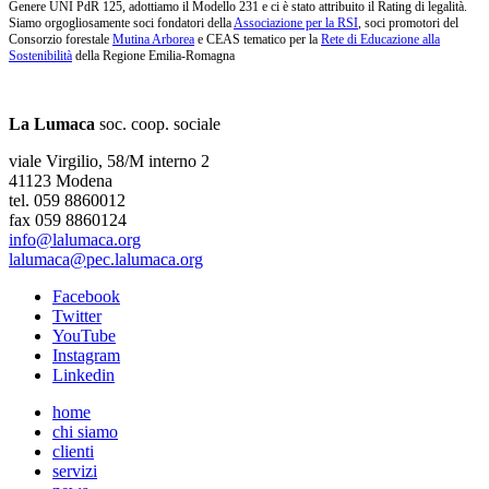
Genere UNI PdR 125, adottiamo il Modello 231 e ci è stato attribuito il Rating di legalità.
Siamo orgogliosamente soci fondatori della
Associazione per la RSI
, soci promotori del
Consorzio forestale
Mutina Arborea
e CEAS tematico per la
Rete di Educazione alla
Sostenibilità
della Regione Emilia-Romagna
La Lumaca
soc. coop. sociale
viale Virgilio, 58/M interno 2
41123 Modena
tel. 059 8860012
fax 059 8860124
info@lalumaca.org
lalumaca@pec.lalumaca.org
Facebook
Twitter
YouTube
Instagram
Linkedin
home
chi siamo
clienti
servizi