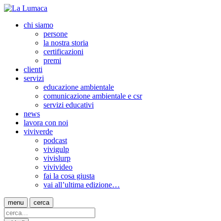
chi siamo
persone
la nostra storia
certificazioni
premi
clienti
servizi
educazione ambientale
comunicazione ambientale e csr
servizi educativi
news
lavora con noi
viviverde
podcast
vivigulp
vivislurp
vivivideo
fai la cosa giusta
vai all’ultima edizione…
menu
cerca