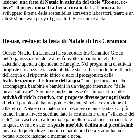
insieme:
una festa di Natale in azienda dal titolo "Re-use, re-
love". Il programma di attività, curato da La Lumaca,
ha
sviluppato il tema della sostenibilità attraverso laboratori, teatro e un
attesissimo swap party di giocattoli. Ecco com'è andata.
Re-use, re-love: la festa di Natale di Iris Ceramica
Questo Natale, La Lumaca ha supportato Iris Ceramica Group
nell’organizzazione delle attività rivolte ai bambini della festa
aziendale aperta a dipendenti e famiglie. Nel programma di attività
proposte e realizzate la sostenibilità è stata il filo conduttore. Il ciclo
dell'acqua e il risparmio idrico è stato il protagonista della
teatralizzazione "Le forme dell'acqua"
: una performance che
accompagna bambine e bambini in un viaggio interattivo "dalle
nuvole al mare". Sempre grande interesse è stato raccolto dalle
attività di riciclo creativo, con proposte diverse per ogni fascia
di età.
I più piccoli hanno potuto cimentarsi nella costruzione di
alberelli di Natale con materiale di recupero e tanta fantasia. I più
grandi hanno invece sperimentato la costruzione di un "villaggio del
sole" con casette di cartoncino e pannelli fotovoltaici. Immancabile
in questi eventi è stato lo
spazio morbido dedicato ai piccolissimi:
un'area di quiete dove bambini e bambine da 0 a 3 anni hanno
potuto giocare insieme a mamma e papà.