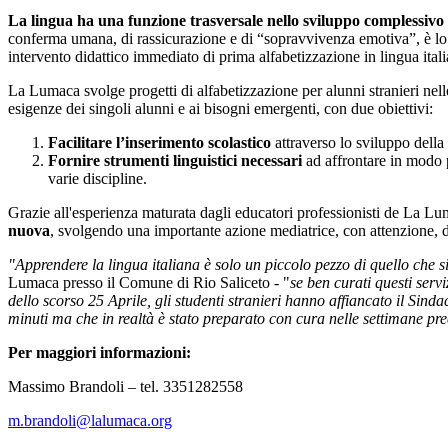
La lingua ha una funzione trasversale nello sviluppo complessivo
conferma umana, di rassicurazione e di “sopravvivenza emotiva”, è lo 
intervento didattico immediato di prima alfabetizzazione in lingua ita
La Lumaca svolge progetti di alfabetizzazione per alunni stranieri nelle 
esigenze dei singoli alunni e ai bisogni emergenti, con due obiettivi:
Facilitare l’inserimento scolastico
attraverso lo sviluppo della 
Fornire strumenti linguistici necessari
ad affrontare in modo po
varie discipline.
Grazie all'esperienza maturata dagli educatori professionisti de La L
nuova
, svolgendo una importante azione mediatrice, con attenzione, di
"Apprendere la lingua italiana è solo un piccolo pezzo di quello che si
Lumaca presso il Comune di Rio Saliceto - "
se ben curati questi servi
dello scorso 25 Aprile,
gli studenti stranieri hanno affiancato il Si
minuti ma che in realtà è stato preparato con cura nelle settimane prec
Per maggiori informazioni:
Massimo Brandoli – tel. 3351282558
m.brandoli@lalumaca.org