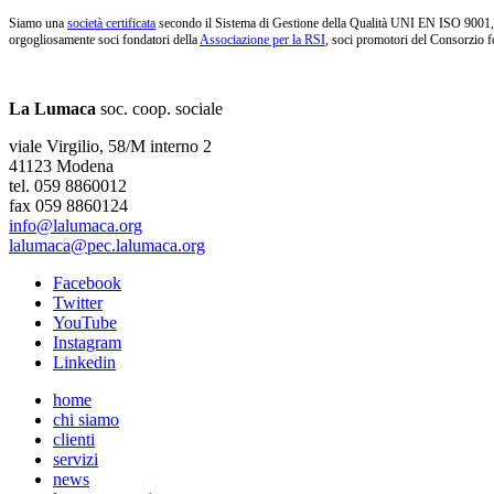
Siamo una
società certificata
secondo il Sistema di Gestione della Qualità UNI EN ISO 9001, i
orgogliosamente soci fondatori della
Associazione per la RSI
, soci promotori del Consorzio f
La Lumaca
soc. coop. sociale
viale Virgilio, 58/M interno 2
41123 Modena
tel. 059 8860012
fax 059 8860124
info@lalumaca.org
lalumaca@pec.lalumaca.org
Facebook
Twitter
YouTube
Instagram
Linkedin
home
chi siamo
clienti
servizi
news