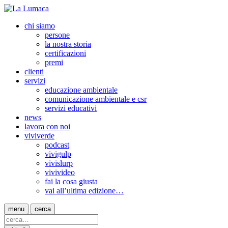
chi siamo
persone
la nostra storia
certificazioni
premi
clienti
servizi
educazione ambientale
comunicazione ambientale e csr
servizi educativi
news
lavora con noi
viviverde
podcast
vivigulp
vivislurp
vivivideo
fai la cosa giusta
vai all’ultima edizione…
menu
cerca