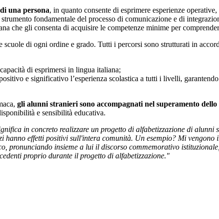
 di una persona
, in quanto consente di esprimere esperienze operative, a
strumento fondamentale del processo di comunicazione e di integrazione
liana che gli consenta di acquisire le competenze minime per comprendere
scuole di ogni ordine e grado. Tutti i percorsi sono strutturati in accordo
capacità di esprimersi in lingua italiana;
sitivo e significativo l’esperienza scolastica a tutti i livelli, garantend
umaca,
gli alunni stranieri sono accompagnati nel superamento dello 
sponibilità e sensibilità educativa.
gnifica in concreto realizzare un progetto di alfabetizzazione di alunni 
zi hanno effetti positivi sull'intera comunità. Un esempio
? Mi vengono i
ndaco, pronunciando insieme a lui il discorso commemorativo istituzion
edenti proprio durante il progetto di alfabetizzazione."