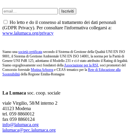
Ho letto e do il consenso al trattamento dei dati personali
(GDPR Privacy). Per consultare l'informativa collegarsi a:
www.lalumaca.org/privacy
Siamo una
società certificata
secondo il Sistema di Gestione della Qualità UNI EN ISO
9001, il Sistema di Gestione Ambientale UNI EN ISO 14001, la norma per la Parità di
Genere UNI PdR 125, adottiamo il Modello 231 e ci è stato attribuito il Rating di legalità.
Siamo orgogliosamente soci fondatori della
Associazione per la RSI
, soci promotori del
Consorzio forestale
Mutina Arborea
e CEAS tematico per la
Rete di Educazione alla
Sostenibilità
della Regione Emilia-Romagna
La Lumaca
soc. coop. sociale
viale Virgilio, 58/M interno 2
41123 Modena
tel. 059 8860012
fax 059 8860124
info@lalumaca.org
lalumaca@pec.lalumaca.org