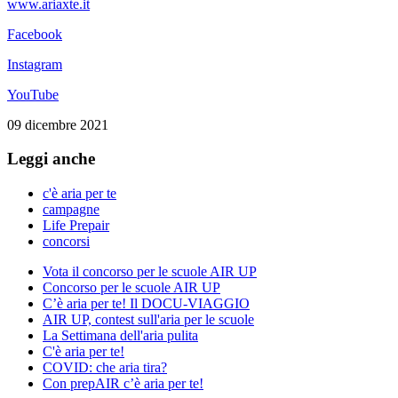
www.ariaxte.it
Facebook
Instagram
YouTube
09 dicembre 2021
Leggi anche
c'è aria per te
campagne
Life Prepair
concorsi
Vota il concorso per le scuole AIR UP
Concorso per le scuole AIR UP
C’è aria per te! Il DOCU-VIAGGIO
AIR UP, contest sull'aria per le scuole
La Settimana dell'aria pulita
C'è aria per te!
COVID: che aria tira?
Con prepAIR c’è aria per te!