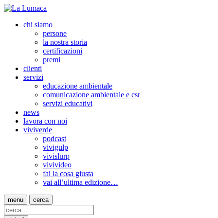
chi siamo
persone
la nostra storia
certificazioni
premi
clienti
servizi
educazione ambientale
comunicazione ambientale e csr
servizi educativi
news
lavora con noi
viviverde
podcast
vivigulp
vivislurp
vivivideo
fai la cosa giusta
vai all’ultima edizione…
menu
cerca