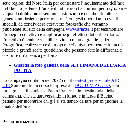
sette regioni del Nord Italia per contrastare l’inquinamento dell’aria
nel Bacino padano. L’aria è di tutti e non ha confini, per migliorarne
la qualità dobbiamo essere uniti: istituzioni e cittadini di tutte le
generazioni insieme per cambiare. Con gesti quotidiani o eventi
speciali, da condividere attraverso fotografie che verranno
pubblicate sul sito della campagna
www.ariaxte.it
per testimoniare
l’impegno collettivo e amplificarne gli effetti su tutto il territorio:
l’obiettivo è rendere visibili le azioni con una grande galleria
fotografica, realizzare così un’opera collettiva per mettere in luce le
piccole e grandi scelte quotidiane che possono fare la differenza e
costruire un’alleanza per l’aria.
Guarda la foto-galleria della SETTIMANA DELL'ARIA
PULITA
La campagna continua nel 2022 con il
contest per le scuole AIR
UP!
Sono inoltre in corso le riprese del
DOCU-VIAGGIO
, con
protagonista il comicista Paolo Franceschini, testimonial della
campagna, che sta attraversando in lungo e in largo il Bacino
padano per incontrare chi già si sta dando da fare per migliorare la
qualità dell’aria.
Per informazioni: