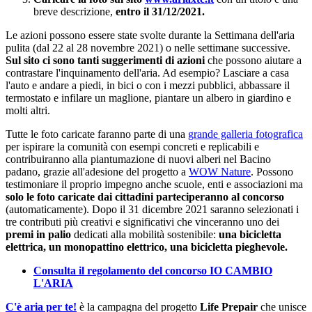
breve descrizione,
entro il 31/12/2021.
Le azioni possono essere state svolte durante la Settimana dell'aria
pulita (dal 22 al 28 novembre 2021) o nelle settimane successive.
Sul sito ci sono tanti suggerimenti di azioni
che possono aiutare a
contrastare l'inquinamento dell'aria. Ad esempio? Lasciare a casa
l'auto e andare a piedi, in bici o con i mezzi pubblici, abbassare il
termostato e infilare un maglione, piantare un albero in giardino e
molti altri.
Tutte le foto caricate faranno parte di una
grande galleria fotografica
per ispirare la comunità con esempi concreti e replicabili e
contribuiranno alla piantumazione di nuovi alberi nel Bacino
padano, grazie all'adesione del progetto a
WOW Nature
. Possono
testimoniare il proprio impegno anche scuole, enti e associazioni ma
solo le foto caricate dai cittadini parteciperanno al concorso
(automaticamente). Dopo il 31 dicembre 2021 saranno selezionati i
tre contributi più creativi e significativi che vinceranno uno dei
premi in palio
dedicati alla mobilità sostenibile:
una bicicletta
elettrica, un monopattino elettrico, una bicicletta pieghevole.
Consulta il regolamento del concorso IO CAMBIO
L'ARIA
C'è aria per te!
è la campagna del progetto
Life Prepair
che unisce