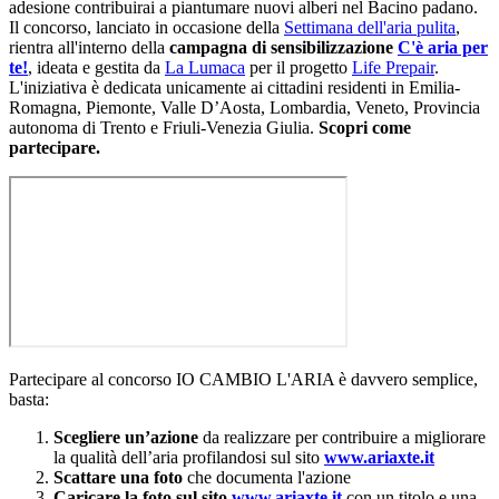
adesione contribuirai a piantumare nuovi alberi nel Bacino padano.
Il concorso, lanciato in occasione della
Settimana dell'aria pulita
,
rientra all'interno della
campagna di sensibilizzazione
C'è aria per
te!
, ideata e gestita da
La Lumaca
per il progetto
Life Prepair
.
L'iniziativa è dedicata unicamente ai cittadini residenti in Emilia-
Romagna, Piemonte, Valle D’Aosta, Lombardia, Veneto, Provincia
autonoma di Trento e Friuli-Venezia Giulia.
Scopri come
partecipare.
Partecipare al concorso IO CAMBIO L'ARIA è davvero semplice,
basta:
Scegliere un’azione
da realizzare per contribuire a migliorare
la qualità dell’aria profilandosi sul sito
www.ariaxte.it
Scattare una foto
che documenta l'azione
Caricare la foto sul sito
www.ariaxte.it
con un titolo e una