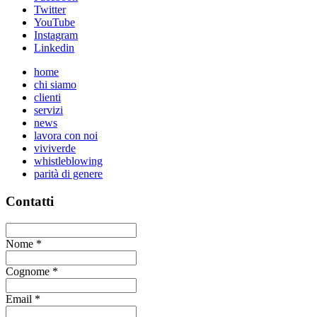
Twitter
YouTube
Instagram
Linkedin
home
chi siamo
clienti
servizi
news
lavora con noi
viviverde
whistleblowing
parità di genere
Contatti
Nome
*
Cognome
*
Email
*