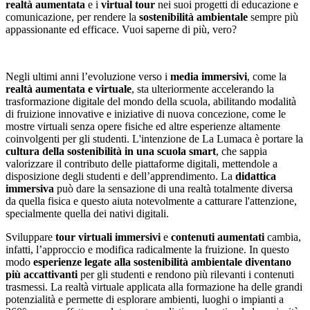
realtà aumentata
e i
virtual to
ur
nei suoi progetti di educazione e
comunicazione, per rendere la
sostenibilità ambientale
sempre più
appassionante ed efficace. Vuoi saperne di più, vero?
Negli ultimi anni l’evoluzione verso i
media immersivi
, come la
realtà aumentata e virtuale
, sta ulteriormente accelerando la
trasformazione digitale del mondo della scuola, abilitando modalità
di fruizione innovative e iniziative di nuova concezione, come le
mostre virtuali senza opere fisiche ed altre esperienze altamente
coinvolgenti per gli studenti. L'intenzione de La Lumaca è portare la
cultura della sostenibilità in una scuola smart
, che sappia
valorizzare il contributo delle piattaforme digitali, mettendole a
disposizione degli studenti e dell’apprendimento. La
didattica
immersiva
può dare la sensazione di una realtà totalmente diversa
da quella fisica e questo aiuta notevolmente a catturare l'attenzione,
specialmente quella dei nativi digitali.
Sviluppare
tour virtuali immersivi
e
contenuti aumentati
cambia,
infatti, l’approccio e modifica radicalmente la fruizione. In questo
modo
esperienze legate alla sostenibilità ambientale diventano
più accattivanti
per gli studenti e rendono più rilevanti i contenuti
trasmessi. La realtà virtuale applicata alla formazione ha delle grandi
potenzialità e permette di esplorare ambienti, luoghi o impianti a