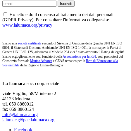
Ho letto e do il consenso al trattamento dei dati personali
(GDPR Privacy). Per consultare l'informativa collegarsi a:
www.lalumaca.org/privacy
Siamo una
società certificata
secondo il Sistema di Gestione della Qualità UNI EN ISO
9001, il Sistema di Gestione Ambientale UNI EN ISO 14001, la norma per la Parità di
Genere UNI PdR 125, adottiamo il Modello 231 e ci è stato attribuito il Rating di legalità.
Siamo orgogliosamente soci fondatori della
Associazione per la RSI
, soci promotori del
Consorzio forestale
Mutina Arborea
e CEAS tematico per la
Rete di Educazione alla
Sostenibilità
della Regione Emilia-Romagna
La Lumaca
soc. coop. sociale
viale Virgilio, 58/M interno 2
41123 Modena
tel. 059 8860012
fax 059 8860124
info@lalumaca.org
lalumaca@pec.lalumaca.org
Facebook