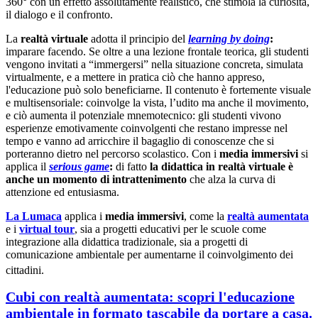
360° con un effetto assolutamente realistico, che stimola la curiosità,
il dialogo e il confronto.
La
realtà virtuale
adotta il principio del
le
arning by doing
:
imparare facendo. Se oltre a una lezione frontale teorica, gli studenti
vengono invitati a “immergersi” nella situazione concreta, simulata
virtualmente, e a mettere in pratica ciò che hanno appreso,
l'educazione può solo beneficiarne. Il contenuto è fortemente visuale
e multisensoriale: coinvolge la vista, l’udito ma anche il movimento,
e ciò aumenta il potenziale mnemotecnico: gli studenti vivono
esperienze emotivamente coinvolgenti che restano impresse nel
tempo e vanno ad arricchire il bagaglio di conoscenze che si
porteranno dietro nel percorso scolastico. Con i
media immersivi
si
applica il
serious game
:
di fatto
la didattica in realtà virtuale è
anche un momento di intrattenimento
che alza la curva di
attenzione ed entusiasma.
La Lumaca
applica i
media immersivi
, come la
realtà aumentata
e i
virtual tour
, sia a progetti educativi per le scuole come
integrazione alla didattica tradizionale, sia a progetti di
comunicazione ambientale per aumentarne il coinvolgimento dei
cittadini.
Cubi con realtà aumentata: scopri l'educazione
ambientale in formato tascabile da portare a casa.