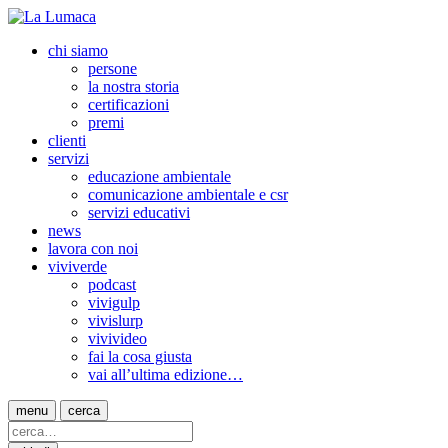
chi siamo
persone
la nostra storia
certificazioni
premi
clienti
servizi
educazione ambientale
comunicazione ambientale e csr
servizi educativi
news
lavora con noi
viviverde
podcast
vivigulp
vivislurp
vivivideo
fai la cosa giusta
vai all’ultima edizione…
menu
cerca