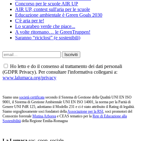
Concorso per le scuole AIR UP
AIR UP, contest sull'aria per le scuole
Educazione ambientale è Green Goals 2030
C'è aria per te!
Lo scarabeo verde che piace...
A volte ritornano… le GreenTruppen!
Saranno “riciclosi” (e sostenibili)
Ho letto e do il consenso al trattamento dei dati personali
(GDPR Privacy). Per consultare l'informativa collegarsi a:
www.lalumaca.org/privacy
Siamo una
società certificata
secondo il Sistema di Gestione della Qualità UNI EN ISO
9001, il Sistema di Gestione Ambientale UNI EN ISO 14001, la norma per la Parità di
Genere UNI PdR 125, adottiamo il Modello 231 e ci è stato attribuito il Rating di legalità.
Siamo orgogliosamente soci fondatori della
Associazione per la RSI
, soci promotori del
Consorzio forestale
Mutina Arborea
e CEAS tematico per la
Rete di Educazione alla
Sostenibilità
della Regione Emilia-Romagna
La Lumaca
soc. coop. sociale