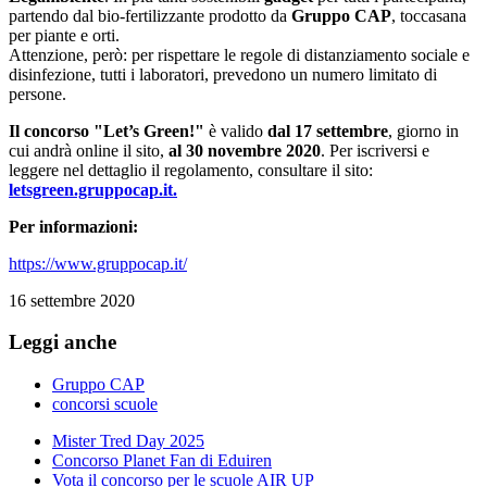
partendo dal bio-fertilizzante prodotto da
Gruppo CAP
, toccasana
per piante e orti.
Attenzione, però: per rispettare le regole di distanziamento sociale e
disinfezione, tutti i laboratori, prevedono un numero limitato di
persone.
Il concorso "Let’s Green!"
è valido
dal 17 settembre
, giorno in
cui andrà online il sito,
al 30 novembre 2020
. Per iscriversi e
leggere nel dettaglio il regolamento, consultare il sito:
letsgreen.gruppocap.it.
Per informazioni:
https://www.gruppocap.it/
16 settembre 2020
Leggi anche
Gruppo CAP
concorsi scuole
Mister Tred Day 2025
Concorso Planet Fan di Eduiren
Vota il concorso per le scuole AIR UP