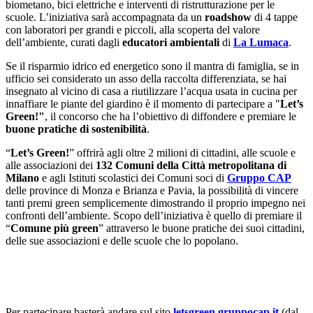
biometano, bici elettriche e interventi di ristrutturazione per le
scuole. L’iniziativa sarà accompagnata da un
roadshow
di 4 tappe
con laboratori per grandi e piccoli, alla scoperta del valore
dell’ambiente, curati dagli
educatori ambientali
di
La Lumaca
.
Se il risparmio idrico ed energetico sono il mantra di famiglia, se in
ufficio sei considerato un asso della raccolta differenziata, se hai
insegnato al vicino di casa a riutilizzare l’acqua usata in cucina per
innaffiare le piante del giardino è il momento di partecipare a "
Let’s
Green!"
, il concorso che ha l’obiettivo di diffondere e premiare le
b
uone pratiche di sostenibilità
.
“
Let’s Green!
” offrirà agli oltre 2 milioni di cittadini, alle scuole e
alle associazioni dei
132 Comuni della Città metropolitana di
Milano
e agli Istituti scolastici dei Comuni soci di
Gruppo CAP
delle province di Monza e Brianza e Pavia, la possibilità di vincere
tanti premi green semplicemente dimostrando il proprio impegno nei
confronti dell’ambiente. Scopo dell’iniziativa è quello di premiare il
“
Comune più green
” attraverso le buone pratiche dei suoi cittadini,
delle sue associazioni e delle scuole che lo popolano.
Per partecipare basterà andare sul sito
letsgreen.gruppocap.it
(dal