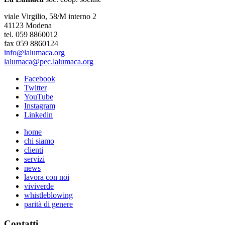
viale Virgilio, 58/M interno 2
41123 Modena
tel. 059 8860012
fax 059 8860124
info@lalumaca.org
lalumaca@pec.lalumaca.org
Facebook
Twitter
YouTube
Instagram
Linkedin
home
chi siamo
clienti
servizi
news
lavora con noi
viviverde
whistleblowing
parità di genere
Contatti