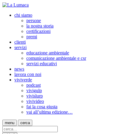
chi siamo
persone
la nostra storia
certificazioni
premi
clienti
servizi
educazione ambientale
comunicazione ambientale e csr
servizi educativi
news
lavora con noi
viviverde
podcast
vivigulp
vivislurp
vivivideo
fai la cosa giusta
vai all’ultima edizione…
menu
cerca