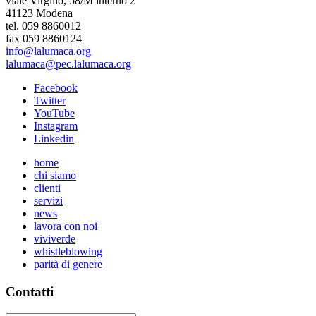
viale Virgilio, 58/M interno 2
41123 Modena
tel. 059 8860012
fax 059 8860124
info@lalumaca.org
lalumaca@pec.lalumaca.org
Facebook
Twitter
YouTube
Instagram
Linkedin
home
chi siamo
clienti
servizi
news
lavora con noi
viviverde
whistleblowing
parità di genere
Contatti