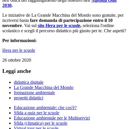
nell’ottica del raggiungimento degli obiettivi dell’
Agenda Onu
2030
.
Le iniziative de La Grande Macchina del Mondo sono gratuite, per
iscriversi basta
fare domanda di partecipazione entro il 10
novembre
. Vai sul
sito Hera per le scuole
,
seleziona l'ordine
scolastico e scegli il percorso didattico più giusto per te. Che aspetti?
Per informazioni:
Hera per le scuole
26 ottobre 2020
Leggi anche
didattica digitale
La Grande Macchina del Mondo
formazione ambientale
progetti didattici
Educazione ambientale: che cos'è?
Sfida a quiz per le scuole
Educazione ambientale per le Multiservizi
Sfida (climatica) per le scuole
Virtual tour per le scuole