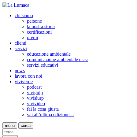
chi siamo
persone
la nostra storia
certificazioni
premi
clienti
servizi
educazione ambientale
comunicazione ambientale e csr
servizi educativi
news
lavora con noi
viviverde
podcast
vivigulp
vivislurp
vivivideo
fai la cosa giusta
vai all’ultima edizione…
menu
cerca