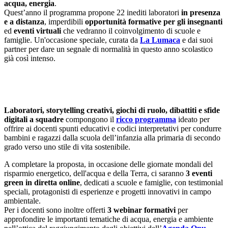
acqua, energia
.
Quest’anno il programma propone 22 inediti laboratori
in presenza
e a distanza
,
imperdibili
opportunità formative per gli insegnanti
ed
eventi virtuali
che vedranno il coinvolgimento di scuole e
famiglie. Un'occasione speciale, curata da
La Lumaca
e dai suoi
partner per dare un segnale di normalità in questo anno scolastico
già così intenso.
Laboratori, storytelling creativi, giochi di ruolo, dibattiti e sfide
digitali a squadre
compongono il
ricco programma
ideato per
offrire ai docenti spunti educativi e codici interpretativi per condurre
bambini e ragazzi dalla scuola dell’infanzia alla primaria di secondo
grado verso uno stile di vita sostenibile.
A completare la proposta, in occasione delle giornate mondali del
risparmio energetico, dell'acqua e della Terra, ci saranno
3 eventi
green in diretta online
, dedicati a scuole e famiglie, con testimonial
speciali, protagonisti di esperienze e progetti innovativi in campo
ambientale.
Per i docenti sono inoltre offerti
3 webinar formativi
per
approfondire le importanti tematiche di acqua, energia e ambiente