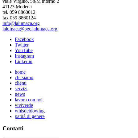
viale Virgilio, 58/M interno 2
41123 Modena
tel. 059 8860012
fax 059 8860124
info@lalumaca.org
lalumaca@pec.lalumaca.org
Facebook
Twitter
YouTube
Instagram
Linkedin
home
chi siamo
clienti
servizi
news
lavora con noi
viviverde
whistleblowing
parità di genere
Contatti