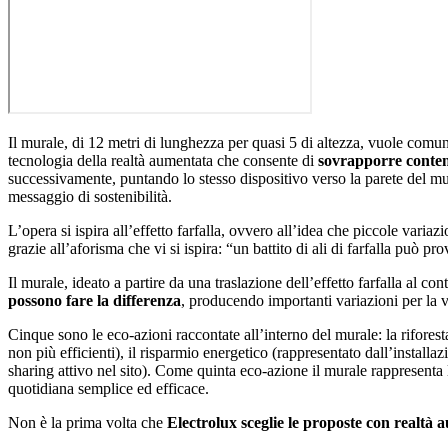
Il murale, di 12 metri di lunghezza per quasi 5 di altezza, vuole comun
tecnologia della realtà aumentata che consente di
sovrapporre contenut
successivamente, puntando lo stesso dispositivo verso la parete del m
messaggio di sostenibilità.
L’opera si ispira all’effetto farfalla, ovvero all’idea che piccole var
grazie all’aforisma che vi si ispira: “un battito di ali di farfalla può 
Il murale, ideato a partire da una traslazione dell’effetto farfalla al con
possono fare la differenza
, producendo importanti variazioni per la vi
Cinque sono le eco-azioni raccontate all’interno del murale: la rifores
non più efficienti), il risparmio energetico (rappresentato dall’installaz
sharing attivo nel sito). Come quinta eco-azione il murale rappresenta la 
quotidiana semplice ed efficace.
Non è la prima volta che
Electrolux sceglie le proposte con realt