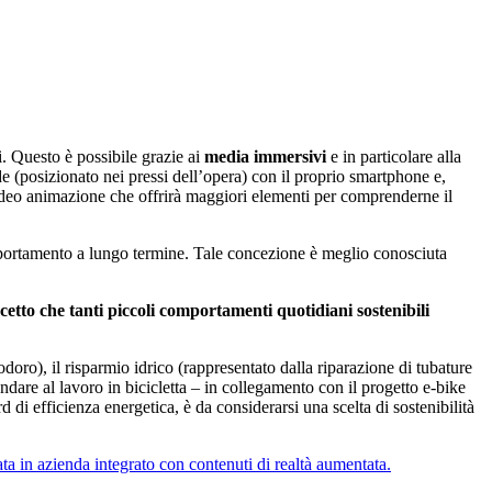
i. Questo è possibile grazie ai
media immersivi
e in particolare alla
 (posizionato nei pressi dell’opera) con il proprio smartphone e,
ideo animazione che offrirà maggiori elementi per comprenderne il
comportamento a lungo termine. Tale concezione è meglio conosciuta
ncetto che tanti piccoli comportamenti quotidiani sostenibili
oro), il risparmio idrico (rappresentato dalla riparazione di tubature
’andare al lavoro in bicicletta – in collegamento con il progetto e-bike
d di efficienza energetica, è da considerarsi una scelta di sostenibilità
iata in azienda integrato con contenuti di realtà aumentata.