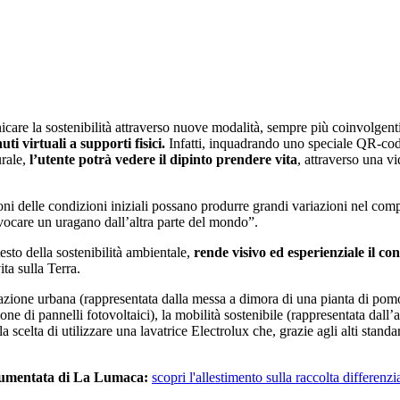
icare la sostenibilità attraverso nuove modalità, sempre più coinvolgent
i virtuali a supporti fisici.
Infatti, inquadrando uno speciale QR-code
urale,
l’utente potrà vedere il dipinto prendere vita
, attraverso una v
iazioni delle condizioni iniziali possano produrre grandi variazioni nel 
provocare un uragano dall’altra parte del mondo”.
testo della sostenibilità ambientale,
r
ende visivo ed esperienziale il co
ta sulla Terra.
tazione urbana (rappresentata dalla messa a dimora di una pianta di pomod
ione di pannelli fotovoltaici), la mobilità sostenibile (rappresentata dall
scelta di utilizzare una lavatrice Electrolux che, grazie agli alti standar
à aumentata di La Lumaca:
scopri l'allestimento sulla raccolta differenz