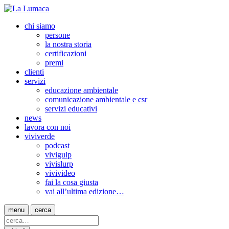
chi siamo
persone
la nostra storia
certificazioni
premi
clienti
servizi
educazione ambientale
comunicazione ambientale e csr
servizi educativi
news
lavora con noi
viviverde
podcast
vivigulp
vivislurp
vivivideo
fai la cosa giusta
vai all’ultima edizione…
menu
cerca