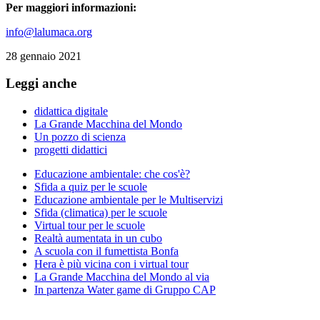
Per maggiori informazioni:
info@lalumaca.org
28 gennaio 2021
Leggi anche
didattica digitale
La Grande Macchina del Mondo
Un pozzo di scienza
progetti didattici
Educazione ambientale: che cos'è?
Sfida a quiz per le scuole
Educazione ambientale per le Multiservizi
Sfida (climatica) per le scuole
Virtual tour per le scuole
Realtà aumentata in un cubo
A scuola con il fumettista Bonfa
Hera è più vicina con i virtual tour
La Grande Macchina del Mondo al via
In partenza Water game di Gruppo CAP