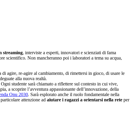
in streaming
, interviste a esperti, innovatori e scienziati di fama
ore scientifico. Non mancheranno poi i laboratori a tema su acqua,
di agire, re-agire al cambiamento, di rimettersi in gioco, di usare le
deguate alla nuova realtà.
. Ogni studente sarà chiamato a riflettere sul contesto in cui vive,
mpia, a scoprire l’avventura appassionante dell’innovazione, della
enda Onu 2030
. Sarà esplorato anche il ruolo fondamentale nella
 particolare attenzione ad
aiutare i ragazzi a orientarsi nella rete
per