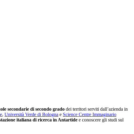
uole secondarie di secondo grado
dei territori serviti dall’azienda in
de
,
Università Verde di Bologna
e
Science Centre Immaginario
stazione italiana di ricerca in Antartide
e conoscere gli studi sul