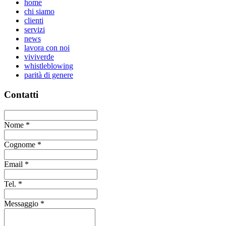
home
chi siamo
clienti
servizi
news
lavora con noi
viviverde
whistleblowing
parità di genere
Contatti
Nome
*
Cognome
*
Email
*
Tel.
*
Messaggio
*