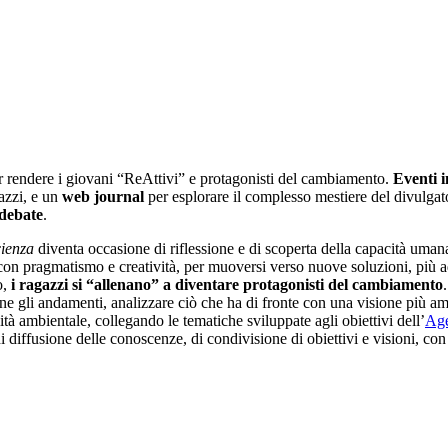
er rendere i giovani “ReAttivi” e protagonisti del cambiamento.
Eventi 
gazzi, e un
web journal
per esplorare il complesso mestiere del divulgat
debate
.
cienza
diventa occasione di riflessione e di scoperta della capacità umana 
con pragmatismo e creatività, per muoversi verso nuove soluzioni, più a
o,
i ragazzi si “allenano” a diventare protagonisti del cambiamento
erne gli andamenti, analizzare ciò che ha di fronte con una visione più a
ità ambientale, collegando le tematiche sviluppate agli obiettivi dell’
Ag
 diffusione delle conoscenze, di condivisione di obiettivi e visioni, con