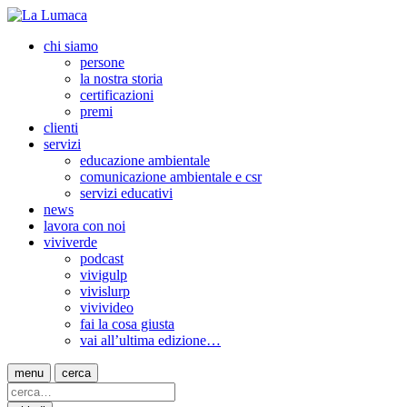
chi siamo
persone
la nostra storia
certificazioni
premi
clienti
servizi
educazione ambientale
comunicazione ambientale e csr
servizi educativi
news
lavora con noi
viviverde
podcast
vivigulp
vivislurp
vivivideo
fai la cosa giusta
vai all’ultima edizione…
menu
cerca