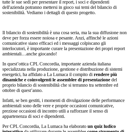
tutte le sue sedi per presentare il report, i soci e dipendenti
dell'azienda potranno mettersi in gioco sui temi del bilancio di
sostenibilità. Vediamo i dettagli di questo progetto.
Il bilancio di sostenibilità è una cosa seria, ma la sua diffusione non
deve per forza essere noiosa e pesante. Anzi, affinché le azioni
comunicative siano efficaci ed i messaggi colpiscano gli
interlocutori, è importante curare la presentazione dei propri report
ambientali…anche giocando!
In quest’ottica CPL Concordia, importante azienda italiana
specializzata nella produzione, gestione e distribuzione di sistemi
energetici, ha affidato a La Lumaca il compito di
rendere più
dinamiche e coinvolgenti le assemblee di presentazione
del
proprio bilancio di sostenibilità che si terranno tra settembre ed
ottobre di quest’anno.
Infatti, se ben gestiti, i momenti di divulgazione delle performance
ambientali sono delle vere e proprie occasioni comunicative,
preziose occasioni di incontro utili a rafforzare il senso di
appartenenza di soci e dipendenti.
Per CPL Concordia, La Lumaca ha elaborato
un quiz ludico
interattivo
da utilizzare durante le assemblee
come strumento di