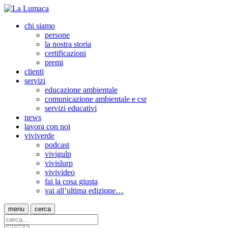
chi siamo
persone
la nostra storia
certificazioni
premi
clienti
servizi
educazione ambientale
comunicazione ambientale e csr
servizi educativi
news
lavora con noi
viviverde
podcast
vivigulp
vivislurp
vivivideo
fai la cosa giusta
vai all’ultima edizione…
menu
cerca