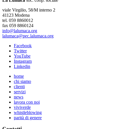
La Lumaca
soc. coop. sociale
viale Virgilio, 58/M interno 2
41123 Modena
tel. 059 8860012
fax 059 8860124
info@lalumaca.org
lalumaca@pec.lalumaca.org
Facebook
Twitter
YouTube
Instagram
Linkedin
home
chi siamo
clienti
servizi
news
lavora con noi
viviverde
whistleblowing
parità di genere
Contatti