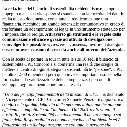
La redazione del bilancio di sostenibilità richiede risorse, tempo e
impegno ma la sua vita spesso si esaurisce con la raccolta dei dati. In
realtà questo documento, come tutta la rendicontazione non
finanziaria, racchiude un grande potenziale comunicativo in grado di
trasformare un adempimento di legge in uno strumento strategico per
l’impresa che lo redige.
Attraverso gli strumenti e le regole della
comunicazione efficace e grazie ad attività di divulgazione
coinvolgenti è possibile
accrescere il consenso, favorire il dialogo e
creare nuove occasioni di crescita anche all’interno dell’azienda.
Con la scelta di portare in tour in tutte le sue 10 sedi il bilancio di
sostenibilità CPL Concordia si conferma una realtà che sceglie di
mettere al centro di ogni strategia di sostenibilità le "persone". CPL
ha oltre 1.500 dipendenti per i quali investe importanti risorse nella
formazione, la valorizzazione delle competenze, i percorsi di
sviluppo, aggiornamento continuo e crescita.
“Uno dei principi fondamentali della mission di CPL
- ha dichiarato
il Vicepresidente di CPL Concordia Samuele Penzo
-
è migliorare il
comfort e la qualità della vita delle persone
,
utilizzando tecnologie
efficienti e compatibili con l’ambiente. Dal 2001 realizziamo, il
nost
ro Report di Sostenibilità che
documenta il nostro impegno sul
fronte della Responsabilità economica, sociale ed ambientale ed è
finalizzato ad un dialogo trasparente con tutte le persone che