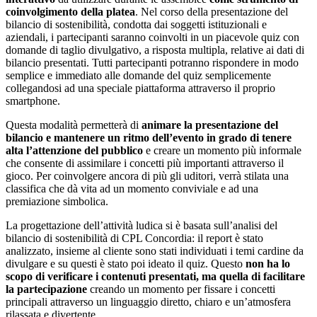
coinvolgimento della platea
. Nel corso della presentazione del
bilancio di sostenibilità, condotta dai soggetti istituzionali e
aziendali, i partecipanti saranno coinvolti in un piacevole quiz con
domande di taglio divulgativo, a risposta multipla, relative ai dati di
bilancio presentati. Tutti partecipanti potranno rispondere in modo
semplice e immediato alle domande del quiz semplicemente
collegandosi ad una speciale piattaforma attraverso il proprio
smartphone.
Questa modalità permetterà di
animare la presentazione del
bilancio e mantenere un ritmo dell’evento in grado di tenere
alta l’attenzione del pubblico
e creare un momento più informale
che consente di assimilare i concetti più importanti attraverso il
gioco. Per coinvolgere ancora di più gli uditori, verrà stilata una
classifica che dà vita ad un momento conviviale e ad una
premiazione simbolica.
La progettazione dell’attività ludica si è basata sull’analisi del
bilancio di sostenibilità di CPL Concordia: il report è stato
analizzato, insieme al cliente sono stati individuati i temi cardine da
divulgare e su questi è stato poi ideato il quiz. Questo
non ha lo
scopo di verificare i contenuti presentati, ma quella di facilitare
la partecipazione
creando un momento per fissare i concetti
principali attraverso un linguaggio diretto, chiaro e un’atmosfera
rilassata e divertente.