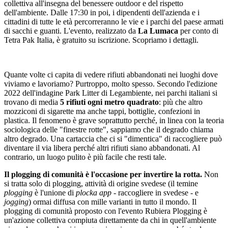
collettiva all'insegna del benessere outdoor e del rispetto
dell'ambiente. Dalle 17:30 in poi, i dipendenti dell'azienda e i
cittadini di tutte le età percorreranno le vie e i parchi del paese armati
di sacchi e guanti. L'evento, realizzato da
La Lumaca
per conto di
Tetra Pak Italia, è gratuito su iscrizione. Scopriamo i dettagli.
Quante volte ci capita di vedere rifiuti abbandonati nei luoghi dove
viviamo e lavoriamo? Purtroppo, molto spesso. Secondo l'edizione
2022 dell'indagine Park Litter di Legambiente, nei parchi italiani si
trovano di media
5 rifiuti ogni metro quadrato
: più che altro
mozziconi di sigarette ma anche tappi, bottiglie, confezioni in
plastica. Il fenomeno è grave soprattutto perché, in linea con la teoria
sociologica delle "finestre rotte", sappiamo che il degrado chiama
altro degrado. Una cartaccia che ci si "dimentica" di raccogliere può
diventare il via libera perché altri rifiuti siano abbandonati. Al
contrario, un luogo pulito è più facile che resti tale.
Il plogging di comunità è l'occasione per invertire la rotta.
Non
si tratta solo di plogging, attività di origine svedese (il temine
plogging
è l'unione di
plocka app
- raccogliere in svedese - e
jogging
) ormai diffusa con mille varianti in tutto il mondo. Il
plogging di comunità proposto con l'evento Rubiera Plogging è
un'azione collettiva compiuta direttamente da chi in quell'ambiente