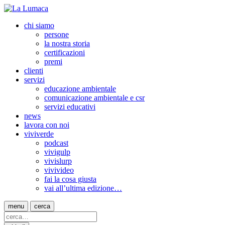
chi siamo
persone
la nostra storia
certificazioni
premi
clienti
servizi
educazione ambientale
comunicazione ambientale e csr
servizi educativi
news
lavora con noi
viviverde
podcast
vivigulp
vivislurp
vivivideo
fai la cosa giusta
vai all’ultima edizione…
menu
cerca