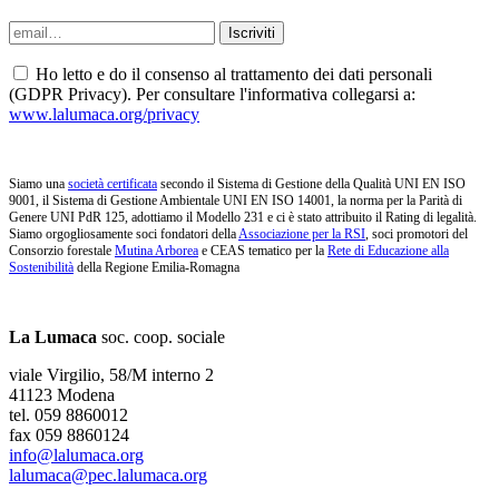
Ho letto e do il consenso al trattamento dei dati personali
(GDPR Privacy). Per consultare l'informativa collegarsi a:
www.lalumaca.org/privacy
Siamo una
società certificata
secondo il Sistema di Gestione della Qualità UNI EN ISO
9001, il Sistema di Gestione Ambientale UNI EN ISO 14001, la norma per la Parità di
Genere UNI PdR 125, adottiamo il Modello 231 e ci è stato attribuito il Rating di legalità.
Siamo orgogliosamente soci fondatori della
Associazione per la RSI
, soci promotori del
Consorzio forestale
Mutina Arborea
e CEAS tematico per la
Rete di Educazione alla
Sostenibilità
della Regione Emilia-Romagna
La Lumaca
soc. coop. sociale
viale Virgilio, 58/M interno 2
41123 Modena
tel. 059 8860012
fax 059 8860124
info@lalumaca.org
lalumaca@pec.lalumaca.org