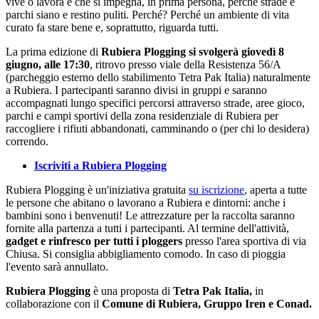
vive o lavora e che si impegna, in prima persona, perché strade e
parchi siano e restino puliti. Perché? Perché un ambiente di vita
curato fa stare bene e, soprattutto, riguarda tutti.
La prima edizione di
Rubiera Plogging si svolgerà giovedì 8
giugno, alle 17:30
, ritrovo presso viale della Resistenza 56/A
(parcheggio esterno dello stabilimento Tetra Pak Italia) naturalmente
a Rubiera. I partecipanti saranno divisi in gruppi e saranno
accompagnati lungo specifici percorsi attraverso strade, aree gioco,
parchi e campi sportivi della zona residenziale di Rubiera per
raccogliere i rifiuti abbandonati, camminando o (per chi lo desidera)
correndo.
Iscriviti a Rubiera Plogging
Rubiera Plogging è un'iniziativa gratuita
su iscrizione
, aperta a tutte
le persone che abitano o lavorano a Rubiera e dintorni: anche i
bambini sono i benvenuti! Le attrezzature per la raccolta saranno
fornite alla partenza a tutti i partecipanti. Al termine dell'attività,
gadget
e rinfresco per tutti i ploggers
presso l'area sportiva di via
Chiusa. Si consiglia abbigliamento comodo. In caso di pioggia
l'evento sarà annullato.
Rubiera Plogging
è una proposta di
Tetra Pak Italia,
in
collaborazione con il
Comune di Rubiera, Gruppo Iren e Conad.