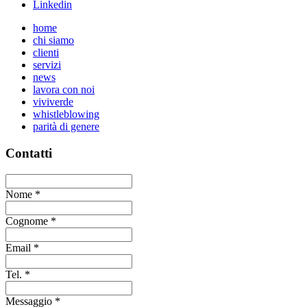
Linkedin
home
chi siamo
clienti
servizi
news
lavora con noi
viviverde
whistleblowing
parità di genere
Contatti
Nome
*
Cognome
*
Email
*
Tel.
*
Messaggio
*