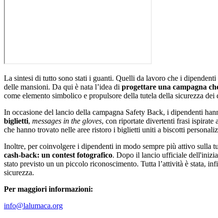
La sintesi di tutto sono stati i guanti. Quelli da lavoro che i dipenden
delle mansioni. Da qui è nata l’idea di
progettare una campagna che d
come elemento simbolico e propulsore della tutela della sicurezza dei
In occasione del lancio della campagna Safety Back, i dipendenti han
biglietti
,
messages in the gloves
, con riportate divertenti frasi ispirat
che hanno trovato nelle aree ristoro i biglietti uniti a biscotti personal
Inoltre, per coinvolgere i dipendenti in modo sempre più attivo sulla tu
cash-back: un contest fotografico
. Dopo il lancio ufficiale dell'iniz
stato previsto un un piccolo riconoscimento. Tutta l’attività è stata, in
sicurezza.
Per maggiori informazioni:
info@lalumaca.org