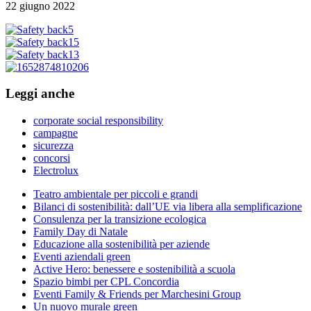
22 giugno 2022
Leggi anche
corporate social responsibility
campagne
sicurezza
concorsi
Electrolux
Teatro ambientale per piccoli e grandi
Bilanci di sostenibilità: dall’UE via libera alla semplificazione
Consulenza per la transizione ecologica
Family Day di Natale
Educazione alla sostenibilità per aziende
Eventi aziendali green
Active Hero: benessere e sostenibilità a scuola
Spazio bimbi per CPL Concordia
Eventi Family & Friends per Marchesini Group
Un nuovo murale green