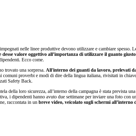
ti impegnati nelle linee produttive devono utilizzare e cambiare spesso. 
esse valore oggettivo all’importanza di utilizzare il guanto giusto
 dipendenti. Ecco come.
no trovato una sorpresa.
All'interno dei guanti da lavoro, prelevati da
e ai comuni proverbi e modi di dire della lingua italiana, rivisitati in ch
izzati Safety Back.
tela della loro sicurezza, all’interno della campagna è stata prevista un
iativa, i dipendenti hanno avuto due settimane per inviare una foto con un
fine, raccontata in un
breve video, veicolato sugli schermi all’interno 