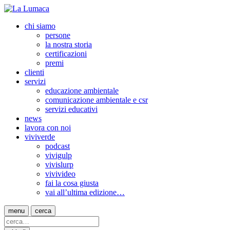
chi siamo
persone
la nostra storia
certificazioni
premi
clienti
servizi
educazione ambientale
comunicazione ambientale e csr
servizi educativi
news
lavora con noi
viviverde
podcast
vivigulp
vivislurp
vivivideo
fai la cosa giusta
vai all’ultima edizione…
menu
cerca