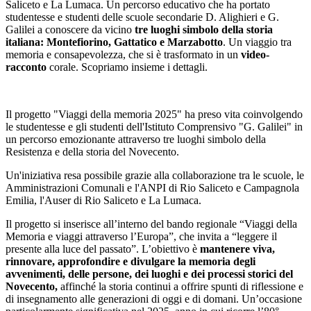
Saliceto e La Lumaca. Un percorso educativo che ha portato
studentesse e studenti delle scuole secondarie D. Alighieri e G.
Galilei a conoscere da vicino
tre luoghi simbolo della storia
italiana: Montefiorino, Gattatico e Marzabotto
. Un viaggio tra
memoria e consapevolezza, che si è trasformato in un
video-
racconto
corale. Scopriamo insieme i dettagli.
Il progetto "Viaggi della memoria 2025" ha preso vita coinvolgendo
le studentesse e gli studenti dell'Istituto Comprensivo "G. Galilei" in
un percorso emozionante attraverso tre luoghi simbolo della
Resistenza e della storia del Novecento.
Un'iniziativa resa possibile grazie alla collaborazione tra le scuole, le
Amministrazioni Comunali e l'ANPI di Rio Saliceto e Campagnola
Emilia, l'Auser di Rio Saliceto e La Lumaca.
Il progetto si inserisce all’interno del bando regionale “Viaggi della
Memoria e viaggi attraverso l’Europa”, che invita a “leggere il
presente alla luce del passato”. L’obiettivo è
mantenere viva,
rinnovare, approfondire e divulgare la memoria degli
avvenimenti, delle persone, dei luoghi e dei processi storici del
Novecento,
affinché la storia continui a offrire spunti di riflessione e
di insegnamento alle generazioni di oggi e di domani. Un’occasione