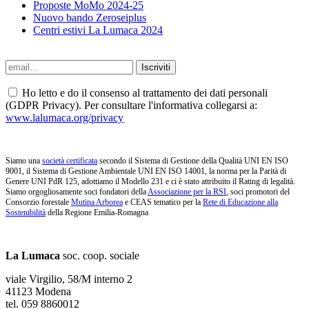
Proposte MoMo 2024-25
Nuovo bando Zeroseiplus
Centri estivi La Lumaca 2024
Ho letto e do il consenso al trattamento dei dati personali
(GDPR Privacy). Per consultare l'informativa collegarsi a:
www.lalumaca.org/privacy
Siamo una
società certificata
secondo il Sistema di Gestione della Qualità UNI EN ISO
9001, il Sistema di Gestione Ambientale UNI EN ISO 14001, la norma per la Parità di
Genere UNI PdR 125, adottiamo il Modello 231 e ci è stato attribuito il Rating di legalità.
Siamo orgogliosamente soci fondatori della
Associazione per la RSI
, soci promotori del
Consorzio forestale
Mutina Arborea
e CEAS tematico per la
Rete di Educazione alla
Sostenibilità
della Regione Emilia-Romagna
La Lumaca
soc. coop. sociale
viale Virgilio, 58/M interno 2
41123 Modena
tel. 059 8860012