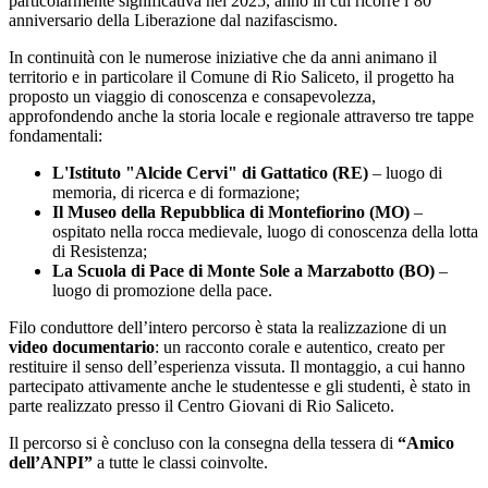
particolarmente significativa nel 2025, anno in cui ricorre l’80°
anniversario della Liberazione dal nazifascismo.
In continuità con le numerose iniziative che da anni animano il
territorio e in particolare il Comune di Rio Saliceto, il progetto ha
proposto un viaggio di conoscenza e consapevolezza,
approfondendo anche la storia locale e regionale attraverso tre tappe
fondamentali:
L'Istituto "Alcide Cervi" di Gattatico (RE)
– luogo di
memoria, di ricerca e di formazione;
Il Museo della Repubblica di Montefiorino (MO)
–
ospitato nella rocca medievale, luogo di conoscenza della lotta
di Resistenza;
La Scuola di Pace di Monte Sole a Marzabotto (BO)
–
luogo di promozione della pace.
Filo conduttore dell’intero percorso è stata la realizzazione di un
video documentario
: un racconto corale e autentico, creato per
restituire il senso dell’esperienza vissuta. Il montaggio, a cui hanno
partecipato attivamente anche le studentesse e gli studenti, è stato in
parte realizzato presso il Centro Giovani di Rio Saliceto.
Il percorso si è concluso con la consegna della tessera di
“Amico
dell’ANPI”
a tutte le classi coinvolte.