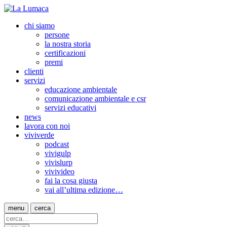
chi siamo
persone
la nostra storia
certificazioni
premi
clienti
servizi
educazione ambientale
comunicazione ambientale e csr
servizi educativi
news
lavora con noi
viviverde
podcast
vivigulp
vivislurp
vivivideo
fai la cosa giusta
vai all’ultima edizione…
menu
cerca