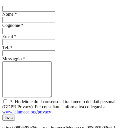
Nome
*
Cognome
*
Email
*
Tel.
*
Messaggio
*
*
Ho letto e do il consenso al trattamento dei dati personali
(GDPR Privacy). Per consultare l'informativa collegarsi a:
www.lalumaca.org/privacy
p.iva 00896390366 | reg. imprese Modena n. 00896390366 |