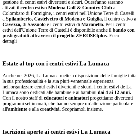
gestione di centri estivi divertenti e sicuri. Quest'anno saranno
attivati il
centro estivo Modena Golf & Country Club
a
Colombaro di Formigine, i centri estivi nell'Unione Terre di Castelli
a
Spilamberto, Castelvetro di Modena e Guiglia,
il centro estivo a
Cavezzo,
di
Sassuolo
e i centri estivi di
Maranello
. Per i centri
estivi dell'Unione Terre di Castelli è disponibile anche il
bando con
posti gratuiti attraverso il progetto ZEROSEIplus
. Ecco i
dettagli
Estate al top con i centri estivi La Lumaca
Anche nel 2026, La Lumaca mette a disposizione delle famiglie tutta
la sua professionalità e la sua pluri-ventennale esperienza
nell'organizzare centri estivi divertenti e sicuri. I centri estivi de La
Lumaca sono dedicati alle bambine e ai bambini
dai 4 ai 12 anni.
Con il nostro staff di
educatori e animatori
progettiamo divertenti
programmi settimanali, che hanno sempre un’attenzione particolare
all'
ambiente
e alla
creatività
. Scopriamoli insieme.
Iscrizioni aperte ai centri estivi La Lumaca