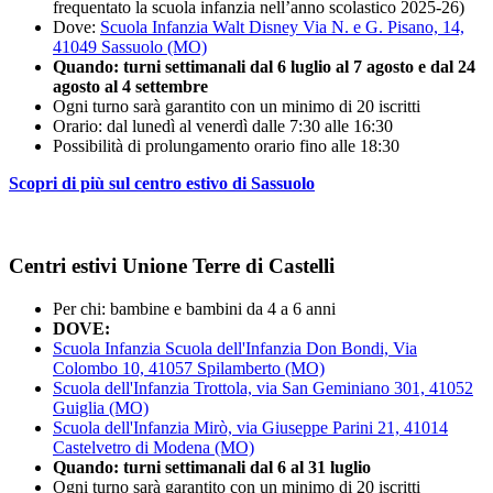
frequentato la scuola infanzia nell’anno scolastico 2025-26)
Dove:
Scuola Infanzia Walt Disney Via N. e G. Pisano, 14,
41049 Sassuolo (MO)
Quando:
turni settimanali dal 6 luglio al 7 agosto e dal 24
agosto al 4 settembre
Ogni turno sarà garantito con un minimo di 20 iscritti
Orario: dal lunedì al venerdì dalle 7:30 alle 16:30
Possibilità di prolungamento orario fino alle 18:30
Scopri di più sul centro estivo di Sassuolo
Centri estivi Unione Terre di Castelli
Per chi: bambine e bambini da 4 a 6 anni
DOVE:
Scuola Infanzia Scuola dell'Infanzia Don Bondi, Via
Colombo 10, 41057 Spilamberto (MO)
Scuola dell'Infanzia Trottola, via San Geminiano 301, 41052
Guiglia (MO)
Scuola dell'Infanzia Mirò, via Giuseppe Parini 21, 41014
Castelvetro di Modena (MO)
Quando: turni settimanali dal 6 al 31 luglio
Ogni turno sarà garantito con un minimo di 20 iscritti