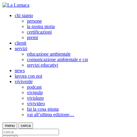
chi siamo
persone
la nostra storia
certificazioni
premi
clienti
servizi
educazione ambientale
comunicazione ambientale e csr
servizi educativi
news
lavora con noi
viviverde
podcast
vivigulp
vivislurp
vivivideo
fai la cosa giusta
vai all’ultima edizione…
menu
cerca