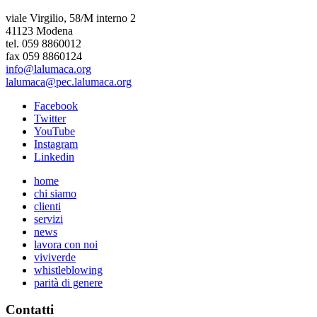
viale Virgilio, 58/M interno 2
41123 Modena
tel. 059 8860012
fax 059 8860124
info@lalumaca.org
lalumaca@pec.lalumaca.org
Facebook
Twitter
YouTube
Instagram
Linkedin
home
chi siamo
clienti
servizi
news
lavora con noi
viviverde
whistleblowing
parità di genere
Contatti