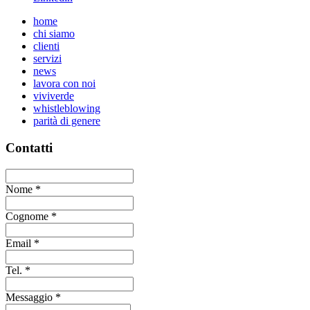
home
chi siamo
clienti
servizi
news
lavora con noi
viviverde
whistleblowing
parità di genere
Contatti
Nome
*
Cognome
*
Email
*
Tel.
*
Messaggio
*