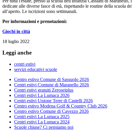
Per tutta l'estate, presso la scuola dell'Infanzia Cassiani di Maranello
dedicate alle diverse fasce di età, rispettando le routine della scuola de
all’aperto. Le iscrizioni sono settimanali.
Per informazioni e prenotazioni:
Giochi in città
18 luglio 2022
Leggi anche
centri estivi
servizi educativi scuole
Centro estivo Comune di Sassuolo 2026
Centri estivi Comune di Maranello 2026
Centri estivi gratuiti Zeroseiplus
Centri estivi La Lumaca 2026
Centri estivi Unione Terre di Castelli 2026
Centro estivo Modena Golf & Country Club 2026
Centro estivo Comune di Cavezzo 2026
Centri estivi La Lumaca 2025
Centri estivi La Lumaca 2024
Scuole chiuse? Ci pensiamo noi