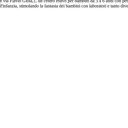
, in via Flavio Gioia,1, un centro estivo per bambini da 3 a 6 anni con pe
ll'infanzia, stimolando la fantasia dei bambini con laboratori e tanto diver