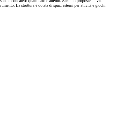
rsonale educativo qualificato e attento. Saranno proposte attività
timento. La struttura è dotata di spazi esterni per attività e giochi