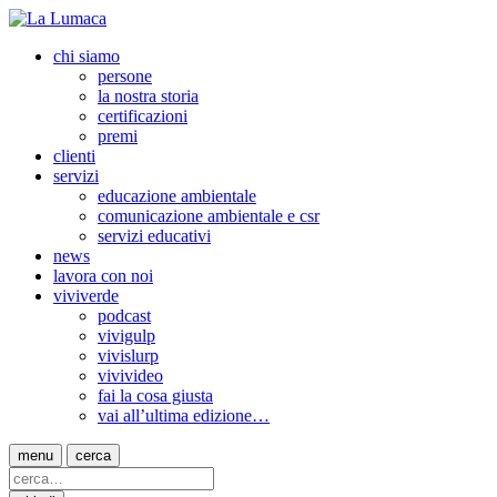
chi siamo
persone
la nostra storia
certificazioni
premi
clienti
servizi
educazione ambientale
comunicazione ambientale e csr
servizi educativi
news
lavora con noi
viviverde
podcast
vivigulp
vivislurp
vivivideo
fai la cosa giusta
vai all’ultima edizione…
menu
cerca