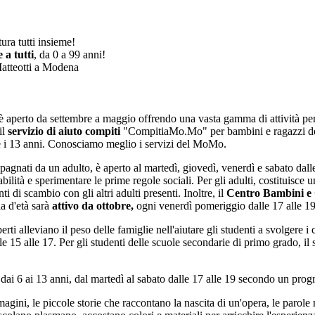
ura tutti insieme!
e a tutti
, da 0 a 99 anni!
 Matteotti a Modena
aperto da settembre a maggio offrendo una vasta gamma di attività per ba
il
servizio di aiuto compiti
"CompitiaMo.Mo" per bambini e ragazzi del
e i 13 anni. Conosciamo meglio i servizi del MoMo.
gnati da un adulto, è aperto al martedì, giovedì, venerdì e sabato dall
ilità e sperimentare le prime regole sociali. Per gli adulti, costituisce u
i scambio con gli altri adulti presenti. Inoltre, il
Centro Bambini e 
ia d'età sarà
attivo da ottobre,
ogni venerdì pomeriggio dalle 17 alle 19
erti alleviano il peso delle famiglie nell'aiutare gli studenti a svolgere i 
 15 alle 17. Per gli studenti delle scuole secondarie di primo grado, il s
 dai 6 ai 13 anni, dal martedì al sabato dalle 17 alle 19 secondo un pro
mmagini, le piccole storie che raccontano la nascita di un'opera, le parol