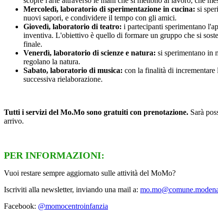
scopre l'arte attraverso le mani che si mettono al lavoro, che me
Mercoledì, laboratorio di sperimentazione in cucina:
si sper
nuovi sapori, e condividere il tempo con gli amici.
Giovedì, laboratorio di teatro:
i partecipanti sperimentano l'a
inventiva. L'obiettivo è quello di formare un gruppo che si soste
finale.
Venerdì, laboratorio di scienze e natura:
si sperimentano in m
regolano la natura.
Sabato, laboratorio di musica:
con la finalità di incrementare 
successiva rielaborazione.
Tutti i servizi del Mo.Mo sono gratuiti con prenotazione.
Sarà poss
arrivo.
PER INFORMAZIONI:
Vuoi restare sempre aggiornato sulle attività del MoMo?
Iscriviti alla newsletter, inviando una mail a:
mo.mo@comune.modena.
Facebook:
@momocentroinfanzia