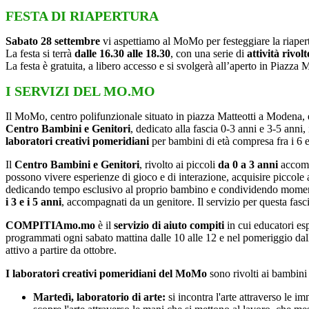
FESTA DI RIAPERTURA
Sabato 28 settembre
vi aspettiamo al MoMo per festeggiare la riapert
La festa si terrà
dalle 16.30 alle 18.30
, con una serie di
attività rivolt
La festa è gratuita, a libero accesso e si svolgerà all’aperto in Piazza
I SERVIZI DEL MO.MO
Il MoMo, centro polifunzionale situato in piazza Matteotti a Modena, è 
Centro Bambini e Genitori
, dedicato alla fascia 0-3 anni e 3-5 anni, 
laboratori creativi pomeridiani
per bambini di età compresa fra i 6 
Il
Centro Bambini e Genitori
, rivolto ai piccoli
da 0 a 3 anni
accompa
possono vivere esperienze di gioco e di interazione, acquisire piccole ab
dedicando tempo esclusivo al proprio bambino e condividendo momenti d
i 3 e i 5 anni
, accompagnati da un genitore. Il servizio per questa fasc
COMPITIAmo.mo
è il
servizio di aiuto compiti
in cui educatori esp
programmati ogni sabato mattina dalle 10 alle 12 e nel pomeriggio dalle
attivo a partire da ottobre.
I laboratori creativi pomeridiani del MoMo
sono rivolti ai bambini
Martedì, laboratorio di arte:
si incontra l'arte attraverso le i