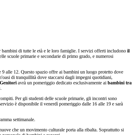
mbini di tutte le età e le loro famiglie. I servizi offerti includono
il
le scuole primarie e secondarie di primo grado, e numerosi
e 9 alle 12. Questo spazio offre ai bambini un luogo protetto dove
n'oasi di tranquillità dove staccarsi dagli impegni quotidiani,
Genitori
avrà un pomeriggio dedicato esclusivamente ai
bambini tra
.
compiti. Per gli studenti delle scuole primarie, gli incontri sono
ervizio è disponibile il venerdì pomeriggio dalle 16 alle 19 e sarà
gramma settimanale.
e nuove che un movimento culturale porta alla ribalta. Soprattutto si