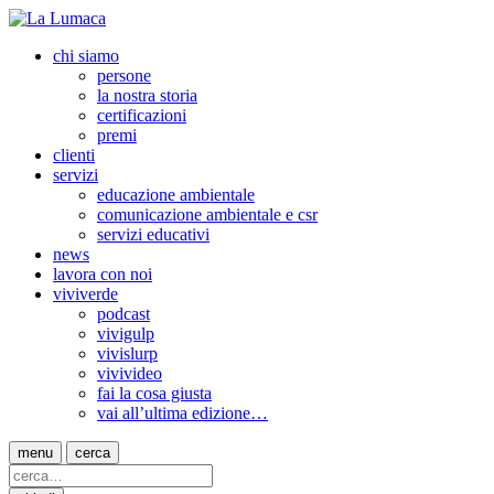
chi siamo
persone
la nostra storia
certificazioni
premi
clienti
servizi
educazione ambientale
comunicazione ambientale e csr
servizi educativi
news
lavora con noi
viviverde
podcast
vivigulp
vivislurp
vivivideo
fai la cosa giusta
vai all’ultima edizione…
menu
cerca