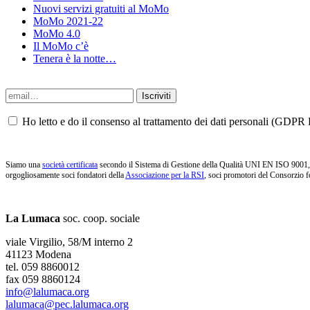
Nuovi servizi gratuiti al MoMo
MoMo 2021-22
MoMo 4.0
Il MoMo c’è
Tenera è la notte…
Ho letto e do il consenso al trattamento dei dati personali (GDPR P
Siamo una
società certificata
secondo il Sistema di Gestione della Qualità UNI EN ISO 9001, i
orgogliosamente soci fondatori della
Associazione per la RSI
, soci promotori del Consorzio f
La Lumaca
soc. coop. sociale
viale Virgilio, 58/M interno 2
41123 Modena
tel. 059 8860012
fax 059 8860124
info@lalumaca.org
lalumaca@pec.lalumaca.org