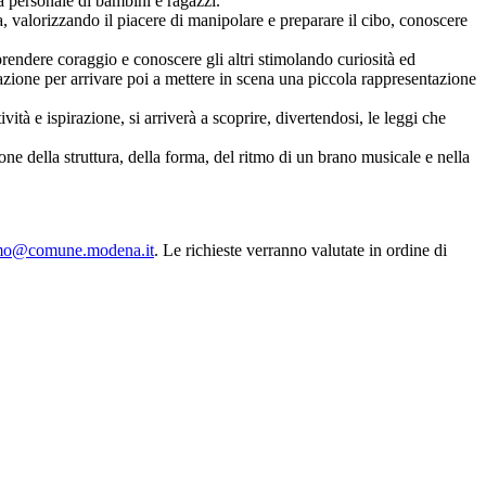
za personale di bambini e ragazzi.
a, valorizzando il piacere di manipolare e preparare il cibo, conoscere
 prendere coraggio e conoscere gli altri stimolando curiosità ed
razione per arrivare poi a mettere in scena una piccola rappresentazione
ità e ispirazione, si arriverà a scoprire, divertendosi, le leggi che
ne della struttura, della forma, del ritmo di un brano musicale e nella
o@comune.modena.it
. Le richieste verranno valutate in ordine di