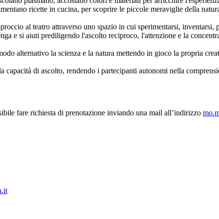
scolano plasmano, accostano colori e materiali per arricchire l'esperien
imentano ricette in cucina, per scoprire le piccole meraviglie della natur
pproccio al teatro attraverso uno spazio in cui sperimentarsi, inventarsi,
nga e si aiuti prediligendo l'ascolto reciproco, l'attenzione e la concent
odo alternativo la scienza e la natura mettendo in gioco la propria creativ
la capacità di ascolto, rendendo i partecipanti autonomi nella comprensio
ibile fare richiesta di prenotazione inviando una mail all’indirizzo
mo.m
it