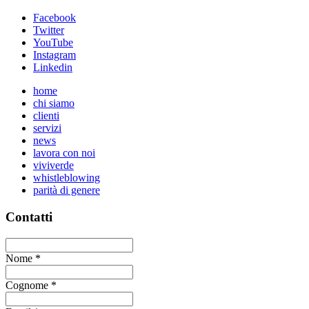
Facebook
Twitter
YouTube
Instagram
Linkedin
home
chi siamo
clienti
servizi
news
lavora con noi
viviverde
whistleblowing
parità di genere
Contatti
Nome
*
Cognome
*