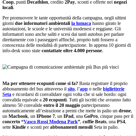
Coop
, punti
Decathlon
, credito
2Pay
, sconti e offerte nei
negozi
locali
.
Per promuovere le tante opportunità della campagna, negli ultimi
giorni
due informatori ambientali
la lumaca
hanno girato le
autostazioni, le scuole e le università modenesi e reggiane. Gli
informatori sono anche saliti e scesi dai tanti autobus per parlare
direttamente con i passeggeri affinché, proprio tutti fossero a
conoscenza delle modalità di partecipazione. In appena 10 giorni di
info-desk sono state
contattate oltre 4.000 persone
.
Ma per ottenere ecopunti come si fa?
Basta registrare il proprio
abbonamento del bus attraverso il
sito
, l’
app
o nelle
biglietterie
Seta
e ricordarsi di convalidare ogni volta che si sale bordo: ogni
convalida equivale a
20 ecopunti
. Tutti gli iscritti che avranno fatto
almeno 50 convalide
entro il 20 maggio
parteciperanno
automaticamente all’estrazione a premi che mette in palio un
drone
,
un
Macbook
, un
IPhone 7
, un
IPad
, una
GoPro
, cinque pass per il
concerto “
Vasco Rossi Modena Park
”
,
cuffie Beats
, una
PS4
,
sette
Kindle
e sconti per
abbonamenti mensili
Seta in palio.