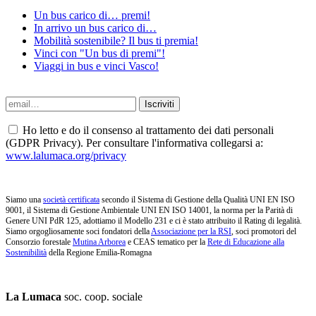
Un bus carico di… premi!
In arrivo un bus carico di…
Mobilità sostenibile? Il bus ti premia!
Vinci con "Un bus di premi"!
Viaggi in bus e vinci Vasco!
Ho letto e do il consenso al trattamento dei dati personali
(GDPR Privacy). Per consultare l'informativa collegarsi a:
www.lalumaca.org/privacy
Siamo una
società certificata
secondo il Sistema di Gestione della Qualità UNI EN ISO
9001, il Sistema di Gestione Ambientale UNI EN ISO 14001, la norma per la Parità di
Genere UNI PdR 125, adottiamo il Modello 231 e ci è stato attribuito il Rating di legalità.
Siamo orgogliosamente soci fondatori della
Associazione per la RSI
, soci promotori del
Consorzio forestale
Mutina Arborea
e CEAS tematico per la
Rete di Educazione alla
Sostenibilità
della Regione Emilia-Romagna
La Lumaca
soc. coop. sociale