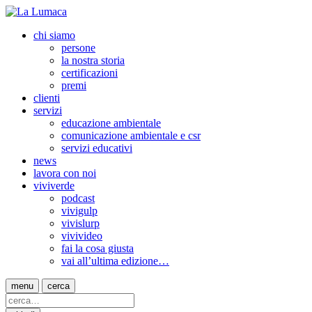
chi siamo
persone
la nostra storia
certificazioni
premi
clienti
servizi
educazione ambientale
comunicazione ambientale e csr
servizi educativi
news
lavora con noi
viviverde
podcast
vivigulp
vivislurp
vivivideo
fai la cosa giusta
vai all’ultima edizione…
menu
cerca