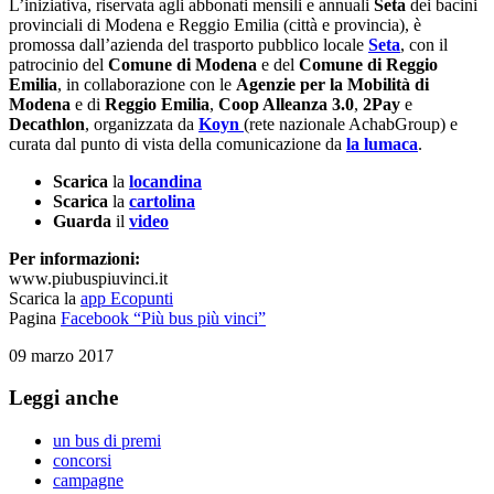
L’iniziativa, riservata agli abbonati mensili e annuali
Seta
dei bacini
provinciali di Modena e Reggio Emilia (città e provincia), è
promossa dall’azienda del trasporto pubblico locale
Seta
, con il
patrocinio del
Comune di Modena
e del
Comune di Reggio
Emilia
, in collaborazione con le
Agenzie per la Mobilità di
Modena
e di
Reggio Emilia
,
Coop Alleanza 3.0
,
2Pay
e
Decathlon
, organizzata da
Koyn
(rete nazionale AchabGroup) e
curata dal punto di vista della comunicazione da
la lumaca
.
Scarica
la
locandina
Scarica
la
cartolina
Guarda
il
video
Per informazioni:
www.piubuspiuvinci.it
Scarica la
app Ecopunti
Pagina
Facebook “Più bus più vinci”
09 marzo 2017
Leggi anche
un bus di premi
concorsi
campagne