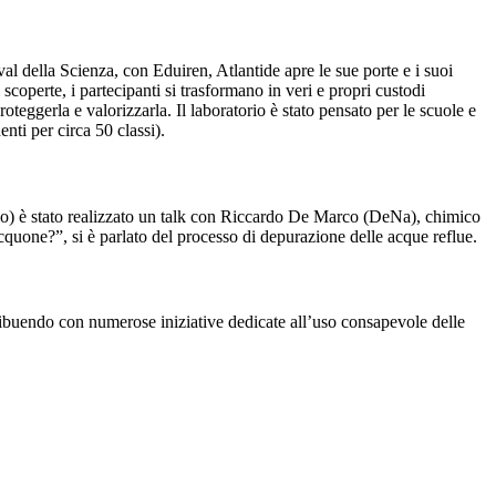
val della Scienza, con Eduiren, Atlantide apre le sue porte e i suoi
i scoperte, i partecipanti si trasformano in veri e propri custodi
teggerla e valorizzarla. Il laboratorio è stato pensato per le scuole e
enti per circa 50 classi).
lio) è stato realizzato un talk con Riccardo De Marco (DeNa), chimico
uone?”, si è parlato del processo di depurazione delle acque reflue.
tribuendo con numerose iniziative dedicate all’uso consapevole delle