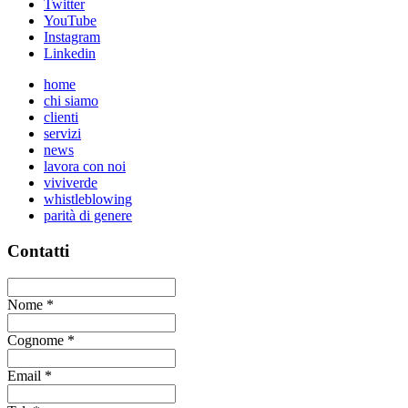
Twitter
YouTube
Instagram
Linkedin
home
chi siamo
clienti
servizi
news
lavora con noi
viviverde
whistleblowing
parità di genere
Contatti
Nome
*
Cognome
*
Email
*