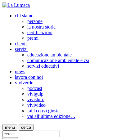
chi siamo
persone
la nostra storia
certificazioni
premi
clienti
servizi
educazione ambientale
comunicazione ambientale e csr
servizi educativi
news
lavora con noi
viviverde
podcast
vivigulp
vivislurp
vivivideo
fai la cosa giusta
vai all’ultima edizione…
menu
cerca