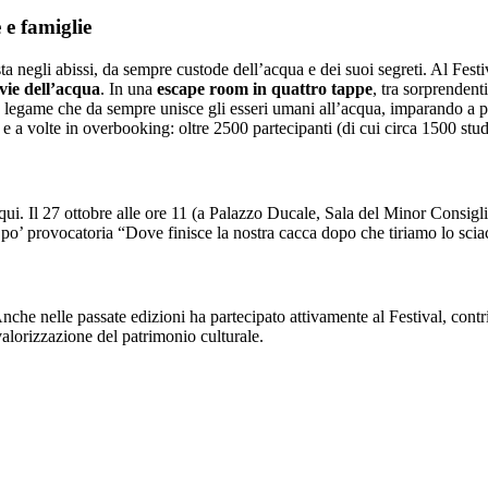
 e famiglie
a negli abissi, da sempre custode dell’acqua e dei suoi segreti. Al Festi
 vie dell’acqua
. In una
escape room in quattro tappe
, tra sorprendent
o legame che da sempre unisce gli esseri umani all’acqua, imparando a pro
t e a volte in overbooking: oltre 2500 partecipanti (di cui circa 1500 stud
 qui. Il 27 ottobre alle ore 11 (a Palazzo Ducale, Sala del Minor Consig
’ provocatoria “Dove finisce la nostra cacca dopo che tiriamo lo sciacq
nche nelle passate edizioni ha partecipato attivamente al Festival, con
valorizzazione del patrimonio culturale.