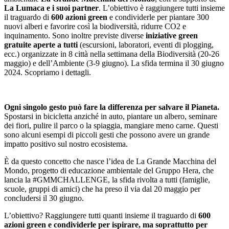
La Lumaca e i suoi partner
. L’obiettivo è raggiungere tutti insieme
il traguardo di
600 azioni green
e condividerle per piantare 300
nuovi alberi e favorire così la biodiversità, ridurre CO2 e
inquinamento. Sono inoltre previste diverse
iniziative green
gratuite aperte a tutti
(escursioni, laboratori, eventi di plogging,
ecc.) organizzate in 8 città nella settimana della Biodiversità (20-26
maggio) e dell’Ambiente (3-9 giugno). La sfida termina il 30 giugno
2024. Scopriamo i dettagli.
Ogni singolo gesto può fare la differenza per salvare il Pianeta.
Spostarsi in bicicletta anziché in auto, piantare un albero, seminare
dei fiori, pulire il parco o la spiaggia, mangiare meno carne. Questi
sono alcuni esempi di piccoli gesti che possono avere un grande
impatto positivo sul nostro ecosistema.
È da questo concetto che nasce l’idea de La Grande Macchina del
Mondo, progetto di educazione ambientale del Gruppo Hera, che
lancia la #GMMCHALLENGE, la sfida rivolta a tutti (famiglie,
scuole, gruppi di amici) che ha preso il via dal 20 maggio per
concludersi il 30 giugno.
L’obiettivo? Raggiungere tutti quanti insieme il traguardo di
600
azioni green e condividerle per ispirare, ma soprattutto per