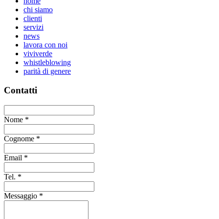
home
chi siamo
clienti
servizi
news
lavora con noi
viviverde
whistleblowing
parità di genere
Contatti
Nome
*
Cognome
*
Email
*
Tel.
*
Messaggio
*