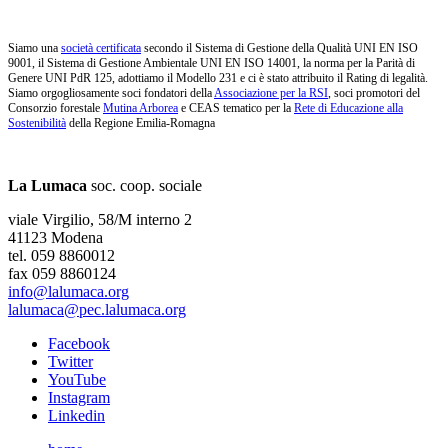
Siamo una
società certificata
secondo il Sistema di Gestione della Qualità UNI EN ISO
9001, il Sistema di Gestione Ambientale UNI EN ISO 14001, la norma per la Parità di
Genere UNI PdR 125, adottiamo il Modello 231 e ci è stato attribuito il Rating di legalità.
Siamo orgogliosamente soci fondatori della
Associazione per la RSI
, soci promotori del
Consorzio forestale
Mutina Arborea
e CEAS tematico per la
Rete di Educazione alla
Sostenibilità
della Regione Emilia-Romagna
La Lumaca
soc. coop. sociale
viale Virgilio, 58/M interno 2
41123 Modena
tel. 059 8860012
fax 059 8860124
info@lalumaca.org
lalumaca@pec.lalumaca.org
Facebook
Twitter
YouTube
Instagram
Linkedin