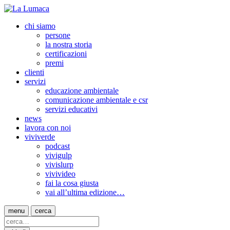
chi siamo
persone
la nostra storia
certificazioni
premi
clienti
servizi
educazione ambientale
comunicazione ambientale e csr
servizi educativi
news
lavora con noi
viviverde
podcast
vivigulp
vivislurp
vivivideo
fai la cosa giusta
vai all’ultima edizione…
menu
cerca