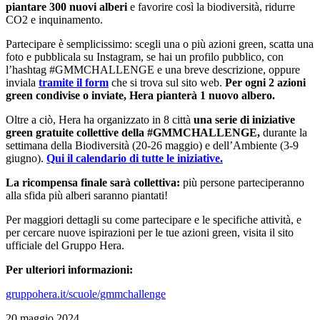
piantare 300 nuovi alberi
e favorire così la biodiversità, ridurre
CO2 e inquinamento.
Partecipare è semplicissimo: scegli una o più azioni green, scatta una
foto e pubblicala su Instagram, se hai un profilo pubblico, con
l’hashtag #GMMCHALLENGE e una breve descrizione, oppure
inviala
tramite il form
che si trova sul sito web.
Per ogni 2 azioni
green condivise o inviate, Hera pianterà 1 nuovo albero.
Oltre a ciò, Hera ha organizzato in 8 città
una serie di iniziative
green gratuite collettive della #GMMCHALLENGE,
durante la
settimana della Biodiversità (20-26 maggio) e dell’Ambiente (3-9
giugno).
Qui il calendario di tutte le iniziative.
La ricompensa finale sarà collettiva:
più persone parteciperanno
alla sfida più alberi saranno piantati!
Per maggiori dettagli su come partecipare e le specifiche attività, e
per cercare nuove ispirazioni per le tue azioni green, visita il sito
ufficiale del Gruppo Hera.
Per ulteriori informazioni:
gruppohera.it/scuole/gmmchallenge
20 maggio 2024