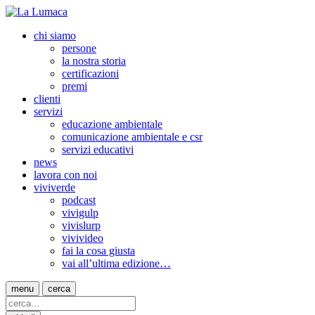
chi siamo
persone
la nostra storia
certificazioni
premi
clienti
servizi
educazione ambientale
comunicazione ambientale e csr
servizi educativi
news
lavora con noi
viviverde
podcast
vivigulp
vivislurp
vivivideo
fai la cosa giusta
vai all’ultima edizione…
menu
cerca