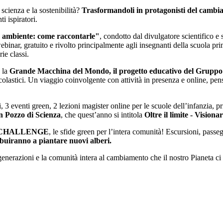
scienza e la sostenibilità?
Trasformandoli in protagonisti del camb
i ispiratori.
 ambiente: come raccontarle"
, condotto dal divulgatore scientifico e
ebinar, gratuito e rivolto principalmente agli insegnanti della scuola prim
ie classi.
e la
Grande Macchina del Mondo, il progetto educativo del Grupp
i scolastici. Un viaggio coinvolgente con attività in presenza e online, pe
i, 3 eventi green, 2 lezioni magister online per le scuole dell’infanzia, p
 Pozzo di Scienza
, che quest’anno si intitola
Oltre il limite - Visionar
CHALLENGE
, le sfide green per l’intera comunità! Escursioni, passegg
buiranno a piantare nuovi alberi.
generazioni e la comunità intera al cambiamento che il nostro Pianeta c