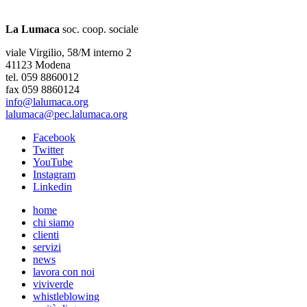
La Lumaca
soc. coop. sociale
viale Virgilio, 58/M interno 2
41123 Modena
tel. 059 8860012
fax 059 8860124
info@lalumaca.org
lalumaca@pec.lalumaca.org
Facebook
Twitter
YouTube
Instagram
Linkedin
home
chi siamo
clienti
servizi
news
lavora con noi
viviverde
whistleblowing