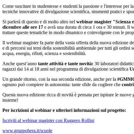
Come suscitare in studentesse e studenti la passione e l'interesse per la 
tecniche innovative di divulgazione scientifica, strumenti pratici e spunt
Si parlerà di questo e di molto altro nel
webinar magister "Scienza e
dicembre alle ore 17
e avrà una durata di circa 1 ora e 30 minuti. Il w
trattare queste tematiche in modo dinamico e coinvolgente con le propr
Il webinar magister fa parte della vasta offerta della nuova edizione d
e di percorsi sui temi della sostenibilità ambientale per tutti gli ordin
acqua, energia, rifiuti, scienza e sostenibilità.
Anche quest’anno
tante attività e tante novità:
30 laboratori didattic
ragazzi dai 14 ai 18 anni nel programma di divulgazione scientifica
Un
Un grande ritorno, con la sua seconda edizione, anche per la
#GMM
ognuno può compiere in autonomia: tante sfide da cogliere che
contri
Questa nuova edizione ricca di novità è pensata per ispirare le nuove 
insieme!
Per iscrizioni al webinar e ulteriori informazioni sul progetto:
Iscriviti al webinar magister con Ruggero Rollini
www.gruppohera.it/scuole