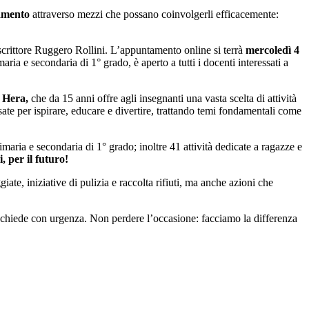
iamento
attraverso mezzi che possano coinvolgerli efficacemente:
 scrittore Ruggero Rollini. L’appuntamento online si terrà
mercoledì 4
aria e secondaria di 1° grado, è aperto a tutti i docenti interessati a
o Hera,
che da 15 anni offre agli insegnanti una vasta scelta di attività
nsate per ispirare, educare e divertire, trattando temi fondamentali come
rimaria e secondaria di 1° grado; inoltre 41 attività dedicate a ragazze e
i, per il futuro!
iate, iniziative di pulizia e raccolta rifiuti, ma anche azioni che
i chiede con urgenza. Non perdere l’occasione: facciamo la differenza