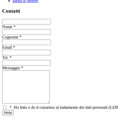
parità di genere
Contatti
Nome
*
Cognome
*
Email
*
Tel.
*
Messaggio
*
*
Ho letto e do il consenso al trattamento dei dati personali (GDP