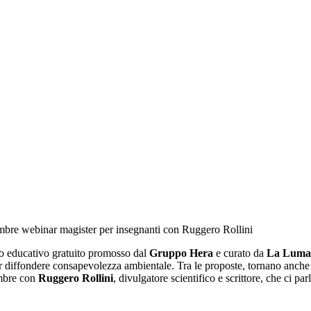
embre webinar magister per insegnanti con Ruggero Rollini
tto educativo gratuito promosso dal
Gruppo Hera
e curato da
La Lumaca
 per diffondere consapevolezza ambientale. Tra le proposte, tornano anche
embre con
Ruggero Rollini
, divulgatore scientifico e scrittore, che ci par