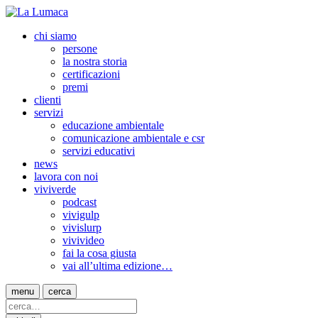
chi siamo
persone
la nostra storia
certificazioni
premi
clienti
servizi
educazione ambientale
comunicazione ambientale e csr
servizi educativi
news
lavora con noi
viviverde
podcast
vivigulp
vivislurp
vivivideo
fai la cosa giusta
vai all’ultima edizione…
menu
cerca