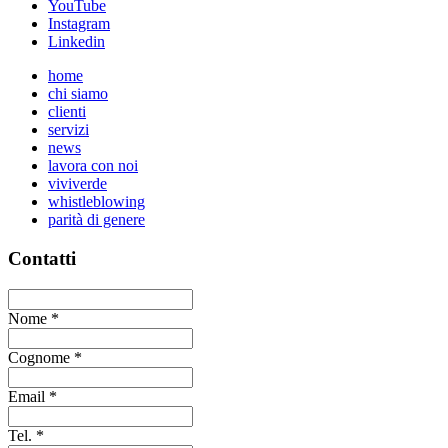
YouTube
Instagram
Linkedin
home
chi siamo
clienti
servizi
news
lavora con noi
viviverde
whistleblowing
parità di genere
Contatti
Nome
*
Cognome
*
Email
*
Tel.
*