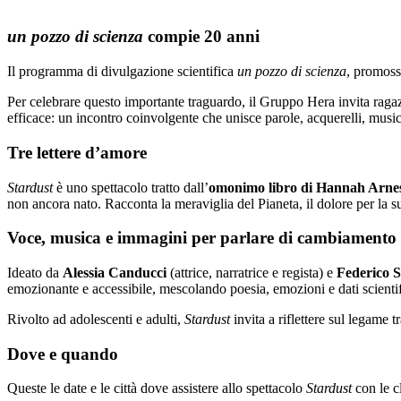
un pozzo di scienza
compie 20 anni
Il programma di divulgazione scientifica
un pozzo di scienza
, promoss
Per celebrare questo importante traguardo, il Gruppo Hera invita ragazz
efficace: un incontro coinvolgente che unisce parole, acquerelli, musi
Tre lettere d’amore
Stardust
è uno spettacolo tratto dall’
omonimo libro di Hannah Arne
non ancora nato. Racconta la meraviglia del Pianeta, il dolore per la su
Voce, musica e immagini per parlare di cambiamento 
Ideato da
Alessia Canducci
(attrice, narratrice e regista) e
Federico 
emozionante e accessibile, mescolando poesia, emozioni e dati scientif
Rivolto ad adolescenti e adulti,
Stardust
invita a riflettere sul legame t
Dove e quando
Queste le date e le città dove assistere allo spettacolo
Stardust
con le cl