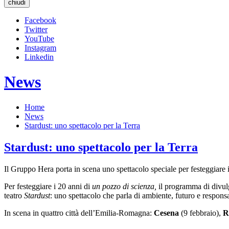
chiudi
Facebook
Twitter
YouTube
Instagram
Linkedin
News
Home
News
Stardust: uno spettacolo per la Terra
Stardust: uno spettacolo per la Terra
Il Gruppo Hera porta in scena uno spettacolo speciale per festeggiare 
Per festeggiare i 20 anni di
un pozzo di scienza,
il programma di divul
teatro
Stardust
: uno spettacolo che parla di ambiente, futuro e respons
In scena in quattro città dell’Emilia-Romagna:
Cesena
(9 febbraio),
R