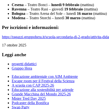
Cesena
– Teatro Bonci –
lunedì 9 febbraio
(mattina)
Ravenna
– Teatro Rasi – giovedì
19 febbraio
(mattina)
Bologna
– Teatro Arena del Sole – lunedì
16 marzo
(mattina)
Modena
– Teatro Storchi – lunedì
30 marzo
(mattina)
Per iscrizioni e informazioni:
https://ragazzi.gruppohera.it/scuola-secondaria-di-2-grado/attivita-dida
17 ottobre 2025
Leggi anche
progetti didattici
Gruppo Hera
Educazione ambientale con AIM Ambiente
Escape room per il Festival della Scienza
A scuola con CAP 2025-26
Educazione alla sostenibilità per aziende
Grande Macchina del Mondo 2025-26
Mister Tred Day 2025
Podcaster della Bonifica
Swap Party