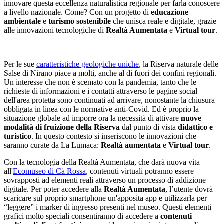
innovare questa eccellenza naturalistica regionale per farla conoscere
a livello nazionale. Come? Con un progetto di
educazione
ambientale
e
turismo sostenibile
che unisca reale e digitale, grazie
alle innovazioni tecnologiche di
Realtà Aumentata
e
Virtual tour
.
Per le sue
caratteristiche geologiche uniche
, la Riserva naturale delle
Salse di Nirano piace a molti, anche al di fuori dei confini regionali.
Un interesse che non è scemato con la pandemia, tanto che le
richieste di informazioni e i contatti attraverso le pagine social
dell'area protetta sono continuati ad arrivare, nonostante la chiusura
obbligata in linea con le normative anti-Covid. Ed è proprio la
situazione globale ad imporre ora la necessità di attivare
nuove
modalità di fruizione della Riserva
dal punto di vista
didattico e
turistico
. In questo contesto si inseriscono le innovazioni che
saranno curate da La Lumaca:
Realtà aumentata
e
Virtual tour
.
Con la tecnologia della Realtà Aumentata, che darà nuova vita
all'
Ecomuseo di Cà Rossa
, contenuti virtuali potranno essere
sovrapposti ad elementi reali attraverso un processo di addizione
digitale. Per poter accedere alla
Realtà Aumentata
, l’utente dovrà
scaricare sul proprio smartphone un'apposita app e utilizzarla per
“leggere” i marker di ingresso presenti nel museo. Questi elementi
grafici molto speciali consentiranno di accedere a
contenuti