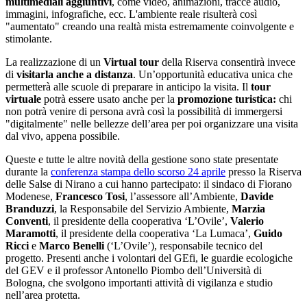
multimediali aggiuntivi
, come video, animazioni, tracce audio,
immagini, infografiche, ecc. L'ambiente reale risulterà così
"aumentato" creando una realtà mista estremamente coinvolgente e
stimolante.
La realizzazione di un
Virtual tour
della Riserva consentirà invece
di
visitarla
anche a distanza
. Un’opportunità educativa unica che
permetterà alle scuole di preparare in anticipo la visita. Il
tour
virtuale
potrà essere usato anche per la
promozione turistica:
chi
non potrà venire di persona avrà così la possibilità di immergersi
"digitalmente" nelle bellezze dell’area per poi organizzare una visita
dal vivo, appena possibile.
Queste e tutte le altre novità della gestione sono state presentate
durante la
conferenza stampa dello scorso 24 aprile
presso la Riserva
delle Salse di Nirano a cui hanno partecipato: il sindaco di Fiorano
Modenese,
Francesco Tosi
, l’assessore all’Ambiente,
Davide
Branduzzi
, la Responsabile del Servizio Ambiente,
Marzia
Conventi
, il presidente della cooperativa ‘L’Ovile’,
Valerio
Maramotti
, il presidente della cooperativa ‘La Lumaca’,
Guido
Ricci
e
Marco Benelli
(‘L’Ovile’), responsabile tecnico del
progetto. Presenti anche i volontari del GEfi, le guardie ecologiche
del GEV e il professor Antonello Piombo dell’Università di
Bologna, che svolgono importanti attività di vigilanza e studio
nell’area protetta.