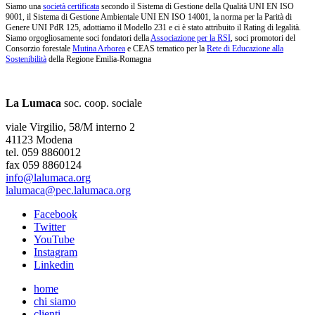
Siamo una
società certificata
secondo il Sistema di Gestione della Qualità UNI EN ISO
9001, il Sistema di Gestione Ambientale UNI EN ISO 14001, la norma per la Parità di
Genere UNI PdR 125, adottiamo il Modello 231 e ci è stato attribuito il Rating di legalità.
Siamo orgogliosamente soci fondatori della
Associazione per la RSI
, soci promotori del
Consorzio forestale
Mutina Arborea
e CEAS tematico per la
Rete di Educazione alla
Sostenibilità
della Regione Emilia-Romagna
La Lumaca
soc. coop. sociale
viale Virgilio, 58/M interno 2
41123 Modena
tel. 059 8860012
fax 059 8860124
info@lalumaca.org
lalumaca@pec.lalumaca.org
Facebook
Twitter
YouTube
Instagram
Linkedin
home
chi siamo
clienti