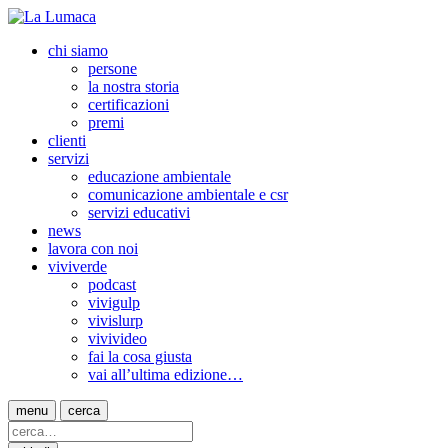
chi siamo
persone
la nostra storia
certificazioni
premi
clienti
servizi
educazione ambientale
comunicazione ambientale e csr
servizi educativi
news
lavora con noi
viviverde
podcast
vivigulp
vivislurp
vivivideo
fai la cosa giusta
vai all’ultima edizione…
menu
cerca