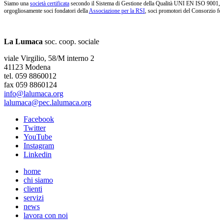
Siamo una
società certificata
secondo il Sistema di Gestione della Qualità UNI EN ISO 9001, i
orgogliosamente soci fondatori della
Associazione per la RSI
, soci promotori del Consorzio f
La Lumaca
soc. coop. sociale
viale Virgilio, 58/M interno 2
41123 Modena
tel. 059 8860012
fax 059 8860124
info@lalumaca.org
lalumaca@pec.lalumaca.org
Facebook
Twitter
YouTube
Instagram
Linkedin
home
chi siamo
clienti
servizi
news
lavora con noi