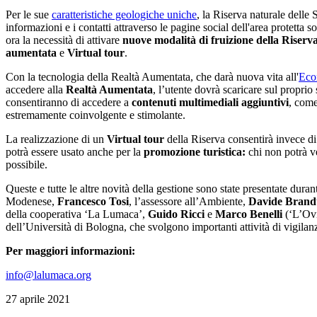
Per le sue
caratteristiche geologiche uniche
, la Riserva naturale delle 
informazioni e i contatti attraverso le pagine social dell'area protetta
ora la necessità di attivare
nuove modalità di fruizione della Riserv
aumentata
e
Virtual tour
.
Con la tecnologia della Realtà Aumentata, che darà nuova vita all'
Eco
accedere alla
Realtà Aumentata
, l’utente dovrà scaricare sul propri
consentiranno di accedere a
contenuti multimediali aggiuntivi
, come
estremamente coinvolgente e stimolante.
La realizzazione di un
Virtual tour
della Riserva consentirà invece d
potrà essere usato anche per la
promozione turistica:
chi non potrà v
possibile.
Queste e tutte le altre novità della gestione sono state presentate duran
Modenese,
Francesco Tosi
, l’assessore all’Ambiente,
Davide Brand
della cooperativa ‘La Lumaca’,
Guido Ricci
e
Marco Benelli
(‘L’Ovi
dell’Università di Bologna, che svolgono importanti attività di vigilanz
Per maggiori informazioni:
info@lalumaca.org
27 aprile 2021