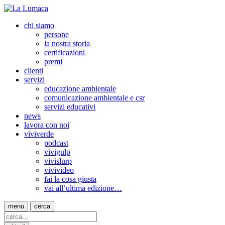
chi siamo
persone
la nostra storia
certificazioni
premi
clienti
servizi
educazione ambientale
comunicazione ambientale e csr
servizi educativi
news
lavora con noi
viviverde
podcast
vivigulp
vivislurp
vivivideo
fai la cosa giusta
vai all’ultima edizione…
menu
cerca