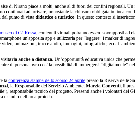
Salse di Nirano piace a molti, anche al di fuori dei confini regionali. U
 sono continuati ad arrivare, nonostante la chiusura obbligata in linea co
a
dal punto di vista
didattico e turistico
. In questo contesto si inseris
museo di Cà Rossa
, contenuti virtuali potranno essere sovrapposti ad el
o smartphone un'apposita app e utilizzarla per “leggere” i marker di ingre
 video, animazioni, tracce audio, immagini, infografiche, ecc. L'ambient
i
visitarla
anche a distanza
. Un’opportunità educativa unica che permette
enire di persona avrà così la possibilità di immergersi "digitalmente" nel
te la
conferenza stampa dello scorso 24 aprile
presso la Riserva delle Sa
uzzi
, la Responsabile del Servizio Ambiente,
Marzia Conventi
, il pr
le’), responsabile tecnico del progetto. Presenti anche i volontari del
a e studio nell’area protetta.