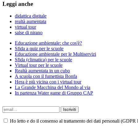
Leggi anche
didattica digitale
realtà aumentata
virtual tour
salse di nirano
Educazione ambientale: che cos'è?
Sfida a quiz per le scuole
Educazione ambientale per le Multiservizi
Sfida (climatica) per le scuole
Virtual tour per le scuole
Realtà aumentata in un cubo
A scuola con il fumettista Bonfa
Hera è più vicina con i virtual tour
La Grande Macchina del Mondo al via
In partenza Water game di Gruppo CAP
Ho letto e do il consenso al trattamento dei dati personali (GDPR P