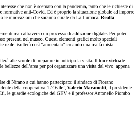
n interesse che non è scemato con la pandemia, tanto che le richieste di
n le normative anti-Covid. Ed è proprio la situazione globale ad imporre
cono le innovazioni che saranno curate da La Lumaca:
Realtà
ementi reali attraverso un processo di addizione digitale. Per poter
sso presenti nel museo. Questi elementi grafici molto speciali
e reale risulterà così "aumentato" creando una realtà mista
rà alle scuole di preparare in anticipo la visita. Il
tour virtuale
le bellezze dell’area per poi organizzare una visita dal vivo, appena
lse di Nirano a cui hanno partecipato: il sindaco di Fiorano
esidente della cooperativa ‘L’Ovile’,
Valerio Maramotti
, il presidente
 GEfi, le guardie ecologiche del GEV e il professor Antonello Piombo