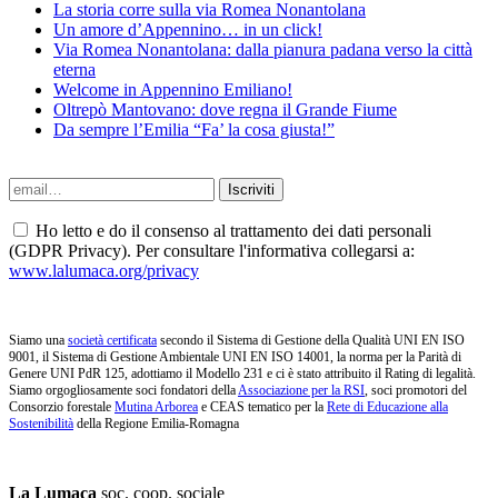
La storia corre sulla via Romea Nonantolana
Un amore d’Appennino… in un click!
Via Romea Nonantolana: dalla pianura padana verso la città
eterna
Welcome in Appennino Emiliano!
Oltrepò Mantovano: dove regna il Grande Fiume
Da sempre l’Emilia “Fa’ la cosa giusta!”
Ho letto e do il consenso al trattamento dei dati personali
(GDPR Privacy). Per consultare l'informativa collegarsi a:
www.lalumaca.org/privacy
Siamo una
società certificata
secondo il Sistema di Gestione della Qualità UNI EN ISO
9001, il Sistema di Gestione Ambientale UNI EN ISO 14001, la norma per la Parità di
Genere UNI PdR 125, adottiamo il Modello 231 e ci è stato attribuito il Rating di legalità.
Siamo orgogliosamente soci fondatori della
Associazione per la RSI
, soci promotori del
Consorzio forestale
Mutina Arborea
e CEAS tematico per la
Rete di Educazione alla
Sostenibilità
della Regione Emilia-Romagna
La Lumaca
soc. coop. sociale