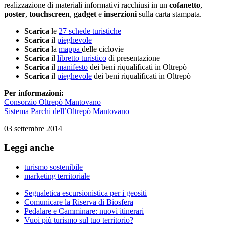
realizzazione di materiali informativi racchiusi in un
cofanetto
,
poster
,
touchscreen
,
gadget
e
inserzioni
sulla carta stampata.
Scarica
le
27 schede turistiche
Scarica
il
pieghevole
Scarica
la
mappa
delle ciclovie
Scarica
il
libretto turistico
di presentazione
Scarica
il
manifesto
dei beni riqualificati in Oltrepò
Scarica
il
pieghevole
dei beni riqualificati in Oltrepò
Per informazioni:
Consorzio Oltrepò Mantovano
Sistema Parchi dell’Oltrepò Mantovano
03 settembre 2014
Leggi anche
turismo sostenibile
marketing territoriale
Segnaletica escursionistica per i geositi
Comunicare la Riserva di Biosfera
Pedalare e Camminare: nuovi itinerari
Vuoi più turismo sul tuo territorio?