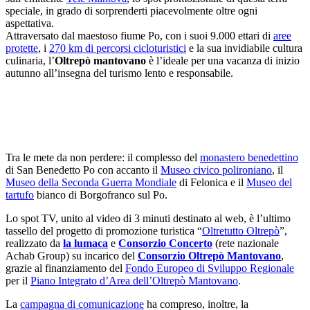
speciale, in grado di sorprenderti piacevolmente oltre ogni
aspettativa.
Attraversato dal maestoso fiume Po, con i suoi 9.000 ettari di
aree
protette
, i
270 km di percorsi cicloturistici
e la sua invidiabile cultura
culinaria, l’
Oltrepò mantovano
è l’ideale per una vacanza di inizio
autunno all’insegna del turismo lento e responsabile.
Tra le mete da non perdere: il complesso del
monastero benedettino
di San Benedetto Po con accanto il
Museo civico polironiano
, il
Museo della Seconda Guerra Mondiale
di Felonica e il
Museo del
tartufo
bianco di Borgofranco sul Po.
Lo spot TV, unito al video di 3 minuti destinato al web, è l’ultimo
tassello del progetto di promozione turistica “
Oltretutto Oltrepò
”,
realizzato da
la lumaca
e
Consorzio Concerto
(rete nazionale
Achab Group) su incarico del
Consorzio Oltrepò Mantovano
,
grazie al finanziamento del
Fondo Europeo di Sviluppo Regionale
per il
Piano Integrato d’Area dell’Oltrepò Mantovano
.
La
campagna di comunicazione
ha compreso, inoltre, la