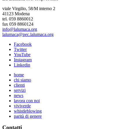
viale Virgilio, 58/M interno 2
41123 Modena
tel. 059 8860012
fax 059 8860124
info@lalumaca.org
lalumaca@pec.lalumaca.org
Facebook
Twitter
YouTube
Instagram
Linkedin
home
chi siamo
clienti
servizi
news
lavora con noi
viviverde
whistleblowing
parità di genere
Contatti