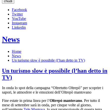
chiudi
Facebook
Twitter
YouTube
Instagram
Linkedin
News
Home
News
Un turismo slow è possibile (l’han detto in TV)
Un turismo slow è possibile (l’han detto in
TV)
In onda lo spot della campagna “Oltretutto Oltrepò” per scoprire i
sapori, le atmosfere e le emozioni dell’Oltrepò mantovano
Fine estate in prima linea per l’
Oltrepò mantovano
. Per tutto il
mese di settembre sarà in onda, per cinque volte al giorno,
sull’emittente
Tele Mantova
, lo spot promozionale di questa terra