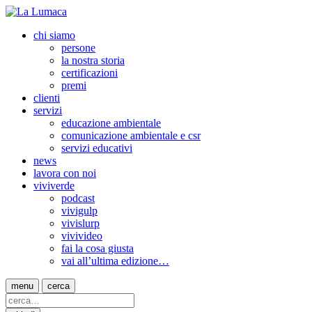
chi siamo
persone
la nostra storia
certificazioni
premi
clienti
servizi
educazione ambientale
comunicazione ambientale e csr
servizi educativi
news
lavora con noi
viviverde
podcast
vivigulp
vivislurp
vivivideo
fai la cosa giusta
vai all’ultima edizione…
menu
cerca