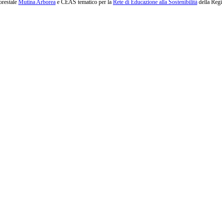
orestale
Mutina Arborea
e CEAS tematico per la
Rete di Educazione alla Sostenibilità
della Reg