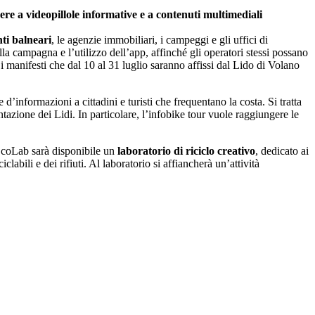
ere a videopillole informative e a contenuti multimediali
nti balneari
, le agenzie immobiliari, i campeggi e gli uffici di
lla campagna e l’utilizzo dell’app, affinché gli operatori stessi possano
ono i manifesti che dal 10 al 31 luglio saranno affissi dal Lido di Volano
e d’informazioni a cittadini e turisti che frequentano la costa. Si tratta
tazione dei Lidi. In particolare, l’infobike tour vuole raggiungere le
’EcoLab sarà disponibile un
laboratorio di riciclo creativo
, dedicato ai
clabili e dei rifiuti. Al laboratorio si affiancherà un’attività