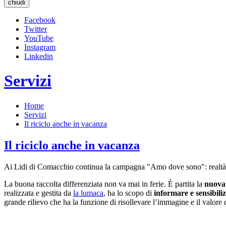
chiudi
Facebook
Twitter
YouTube
Instagram
Linkedin
Servizi
Home
Servizi
Il riciclo anche in vacanza
Il riciclo anche in vacanza
Ai Lidi di Comacchio continua la campagna "Amo dove sono": realtà a
La buona raccolta differenziata non va mai in ferie. È partita la
nuova
realizzata e gestita da
la lumaca
, ha lo scopo di
informare e sensibiliz
grande rilievo che ha la funzione di risollevare l’immagine e il valore d