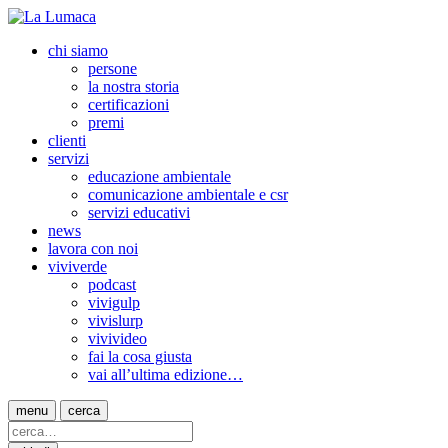
chi siamo
persone
la nostra storia
certificazioni
premi
clienti
servizi
educazione ambientale
comunicazione ambientale e csr
servizi educativi
news
lavora con noi
viviverde
podcast
vivigulp
vivislurp
vivivideo
fai la cosa giusta
vai all’ultima edizione…
menu
cerca