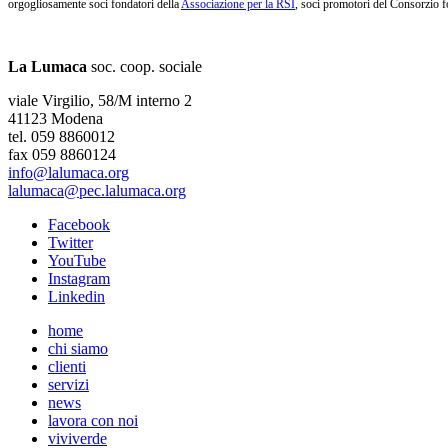
orgogliosamente soci fondatori della
Associazione per la RSI
, soci promotori del Consorzio f
La Lumaca
soc. coop. sociale
viale Virgilio, 58/M interno 2
41123 Modena
tel. 059 8860012
fax 059 8860124
info@lalumaca.org
lalumaca@pec.lalumaca.org
Facebook
Twitter
YouTube
Instagram
Linkedin
home
chi siamo
clienti
servizi
news
lavora con noi
viviverde