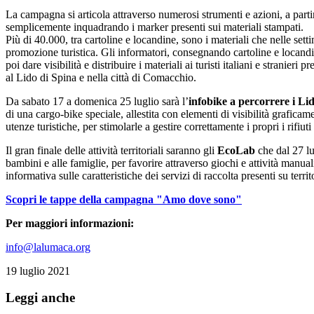
La campagna si articola attraverso numerosi strumenti e azioni, a parti
semplicemente inquadrando i marker presenti sui materiali stampati.
Più di 40.000, tra cartoline e locandine, sono i materiali che nelle set
promozione turistica. Gli informatori, consegnando cartoline e locandine
poi dare visibilità e distribuire i materiali ai turisti italiani e stranie
al Lido di Spina e nella città di Comacchio.
Da sabato 17 a domenica 25 luglio sarà l’
infobike a percorrere i Lid
di una cargo-bike speciale, allestita con elementi di visibilità grafica
utenze turistiche, per stimolarle a gestire correttamente i propri i rifiu
Il gran finale delle attività territoriali saranno gli
EcoLab
che dal 27 lu
bambini e alle famiglie, per favorire attraverso giochi e attività manuali 
informativa sulle caratteristiche dei servizi di raccolta presenti su terr
Scopri le tappe della campagna "Amo dove sono"
Per maggiori informazioni:
info@lalumaca.org
19 luglio 2021
Leggi anche