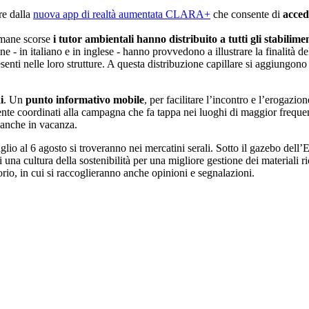
re dalla
nuova app di realtà aumentata CLARA+
che consente di
acced
timane scorse
i tutor ambientali hanno distribuito a tutti gli stabilime
 - in italiano e in inglese - hanno provvedono a illustrare la finalità de
ri presenti nelle loro strutture. A questa distribuzione capillare si aggiung
i
. Un
punto informativo mobile
, per facilitare l’incontro e l’erogazion
mente coordinati alla campagna che fa tappa nei luoghi di maggior frequen
ti anche in vacanza.
glio al 6 agosto si troveranno nei mercatini serali. Sotto il gazebo dell
una cultura della sostenibilità per una migliore gestione dei materiali rici
itorio, in cui si raccoglieranno anche opinioni e segnalazioni.