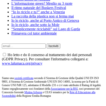
L’informazione green? Meglio su 3 ruote
Il ritmo naturale del Buskers Festival
“Io lo riciclo e tu?” anche a Venezia
La raccolta della plastica non si ferma mai
Io lo riciclo, anche al Porto Antico di Genova
Io lo riciclo, anche sotto la Mole
“Semplicemente riciclabili” sul Lago di Garda
Primavera col tutor ambientale
Ho letto e do il consenso al trattamento dei dati personali
(GDPR Privacy). Per consultare l'informativa collegarsi a:
www.lalumaca.org/privacy
Siamo una
società certificata
secondo il Sistema di Gestione della Qualità UNI EN ISO
9001, il Sistema di Gestione Ambientale UNI EN ISO 14001, la norma per la Parità di
Genere UNI PdR 125, adottiamo il Modello 231 e ci è stato attribuito il Rating di legalità.
Siamo orgogliosamente soci fondatori della
Associazione per la RSI
, soci promotori del
Consorzio forestale
Mutina Arborea
e CEAS tematico per la
Rete di Educazione alla
Sostenibilità
della Regione Emilia-Romagna