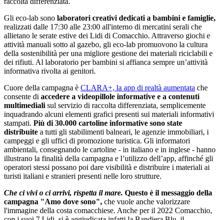
raccolta differenziata.
Gli eco-lab sono
laboratori creativi dedicati a bambini e famiglie,
realizzati dalle 17:30 alle 23:00 all'interno di mercatini serali che
allietano le serate estive dei Lidi di Comacchio. Attraverso giochi e
attività manuali sotto al gazebo, gli eco-lab promuovono la cultura
della sostenibilità per una migliore gestione dei materiali riciclabili e
dei rifiuti. Al laboratorio per bambini si affianca sempre un’attività
informativa rivolta ai genitori.
Cuore della campagna è
CLARA+, la app di realtà aumentata
che
consente di
accedere a videopillole informative e a contenuti
multimediali
sul servizio di raccolta differenziata, semplicemente
inquadrando alcuni elementi grafici presenti sui materiali informativi
stampati.
Più di 30.000 cartoline informative sono state
distribuite
a tutti gli stabilimenti balneari, le agenzie immobiliari, i
campeggi e gli uffici di promozione turistica. Gli informatori
ambientali, consegnando le cartoline - in italiano e in inglese - hanno
illustrano la finalità della campagna e l’utilizzo dell’app, affinché gli
operatori stessi possano poi dare visibilità e distribuire i materiali ai
turisti italiani e stranieri presenti nelle loro strutture.
Che ci vivi o ci arrivi, rispetta il mare.
Questo è il messaggio della
campagna "Amo dove sono",
che vuole anche valorizzare
l'immagine della costa comacchiese. Anche per il 2022 Comacchio,
con i suoi 7 Lidi, si è aggiudicata infatti la Bandiera Blu, il