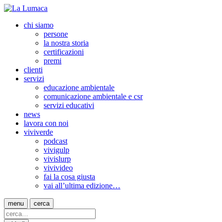
chi siamo
persone
la nostra storia
certificazioni
premi
clienti
servizi
educazione ambientale
comunicazione ambientale e csr
servizi educativi
news
lavora con noi
viviverde
podcast
vivigulp
vivislurp
vivivideo
fai la cosa giusta
vai all’ultima edizione…
menu
cerca