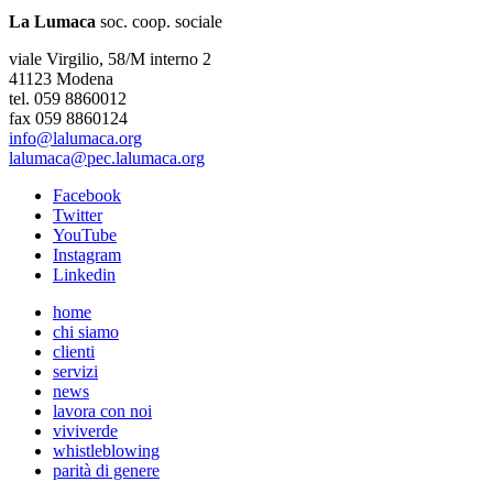
La Lumaca
soc. coop. sociale
viale Virgilio, 58/M interno 2
41123 Modena
tel. 059 8860012
fax 059 8860124
info@lalumaca.org
lalumaca@pec.lalumaca.org
Facebook
Twitter
YouTube
Instagram
Linkedin
home
chi siamo
clienti
servizi
news
lavora con noi
viviverde
whistleblowing
parità di genere