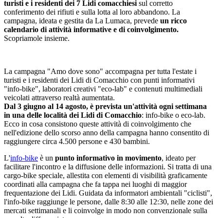
turisti e i residenti dei 7 Lidi comacchiesi
sul corretto
conferimento dei rifiuti e sulla lotta al loro abbandono. La
campagna, ideata e gestita da La Lumaca, prevede
u
n ricco
calendario di attività informative e di coinvolgimento.
Scopriamole insieme.
La campagna "Amo dove sono" accompagna per tutta l'estate i
turisti e i residenti dei Lidi di Comacchio con punti informativi
"info-bike", laboratori creativi "eco-lab" e contenuti multimediali
veicolati attraverso realtà aumentata.
Dal 3 giugno al 14 agosto, è prevista un'attività ogni settimana
in una delle località dei Lidi di Comacchio
: info-bike o eco-lab.
Ecco in cosa consistono queste attività di coinvolgimento che
nell'edizione dello scorso anno della campagna hanno consentito di
raggiungere circa 4.500 persone e 430 bambini.
L'
info-bike
è un
punto informativo in movimento
, ideato per
facilitare l'incontro e la diffusione delle informazioni. Si tratta di una
cargo-bike speciale, allestita con elementi di visibilità graficamente
coordinati alla campagna che fa tappa nei luoghi di maggior
frequentazione dei Lidi. Guidata da informatori ambientali "ciclisti",
l'info-bike raggiunge le persone, dalle 8:30 alle 12:30, nelle zone dei
mercati settimanali e li coinvolge in modo non convenzionale sulla