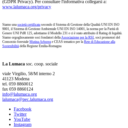
(GDPR Privacy). Per consultare l'informativa collegarsi a:
www.lalumaca.org/privacy
Siamo una
società certificata
secondo il Sistema di Gestione della Qualità UNI EN ISO
9001, il Sistema di Gestione Ambientale UNI EN ISO 14001, la norma per la Parità di
Genere UNI PdR 125, adottiamo il Modello 231 e ci è stato attribuito il Rating di legalità.
Siamo orgogliosamente soci fondatori della
Associazione per la RSI
, soci promotori del
Consorzio forestale
Mutina Arborea
e CEAS tematico per la
Rete di Educazione alla
Sostenibilità
della Regione Emilia-Romagna
La Lumaca
soc. coop. sociale
viale Virgilio, 58/M interno 2
41123 Modena
tel. 059 8860012
fax 059 8860124
info@lalumaca.org
lalumaca@pec.lalumaca.org
Facebook
Twitter
YouTube
Instagram