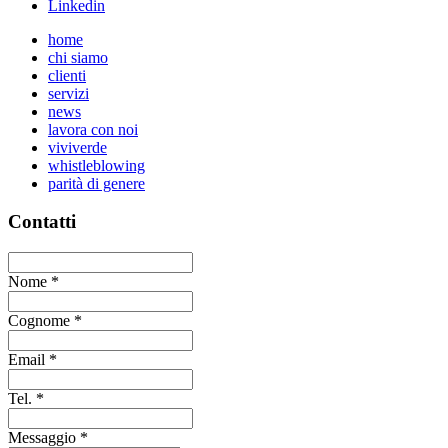
Linkedin
home
chi siamo
clienti
servizi
news
lavora con noi
viviverde
whistleblowing
parità di genere
Contatti
Nome
*
Cognome
*
Email
*
Tel.
*
Messaggio
*