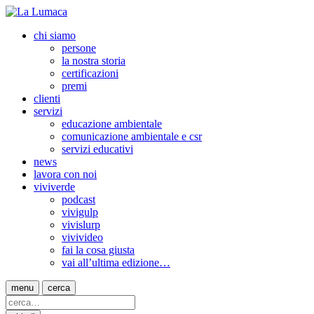
chi siamo
persone
la nostra storia
certificazioni
premi
clienti
servizi
educazione ambientale
comunicazione ambientale e csr
servizi educativi
news
lavora con noi
viviverde
podcast
vivigulp
vivislurp
vivivideo
fai la cosa giusta
vai all’ultima edizione…
menu
cerca